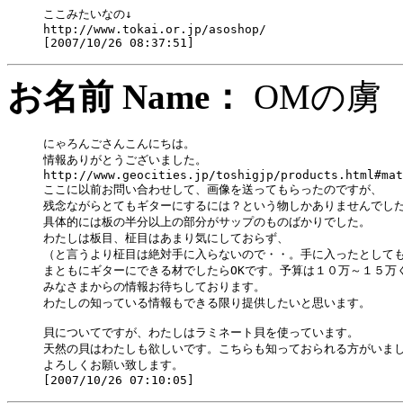
ここみたいなの↓

http://www.tokai.or.jp/asoshop/

お名前 Name：
OM
にゃろんごさんこんにちは。

情報ありがとうございました。

http://www.geocities.jp/toshigjp/products.html#mat
ここに以前お問い合わせして、画像を送ってもらったのですが、

残念ながらとてもギターにするには？という物しかありませんでした
具体的には板の半分以上の部分がサップのものばかりでした。

わたしは板目、柾目はあまり気にしておらず、

（と言うより柾目は絶対手に入らないので・・。手に入ったとしても
まともにギターにできる材でしたらOKです。予算は１０万～１５万く
みなさまからの情報お待ちしております。

わたしの知っている情報もできる限り提供したいと思います。

貝についてですが、わたしはラミネート貝を使っています。

天然の貝はわたしも欲しいです。こちらも知っておられる方がいまし
よろしくお願い致します。
