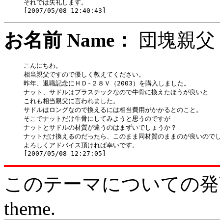
それでは失礼します。

お名前 Name：
団塊
こんにちわ。

相当親父ですので優しく教えてください。

昨年、退職記念にＨＤ-２８Ｖ（2003）を購入しました。

ナット、サドルはプラスチックなので牛骨に換えたほうが良いと

これも相当親父に言われました。

サドルはロングなので換えるには相当費用がかかるとのこと。

そこでナットだけ牛骨にしてみようと思うのですが

ナットとサドルの材質が違うのはまずいでしょうか？

ナットだけ換えるのだったら、このまま同材質のままのが良いのでし
よろしくアドバイス頂ければ幸いです。

このテーマについての発言をどう
theme.