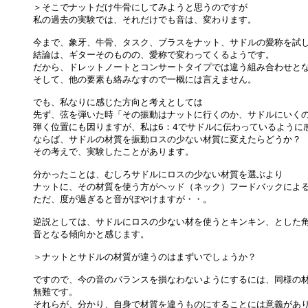
＞そこでナットだけ牛骨にしてみようと思うのですが

私の過去の実験では、それだけでも音は、変わります。

今まで、象牙、牛骨、タスク、ブラスをナット、サドルの愛称を試し
結論は、ギターそのものの、愛称で変わってくるようです。

だから、ドレットノートとコンサートタイプでは違う組み合わせとな
そして、他の要素も絡みなすので一概には言えません。

でも、私なりに感じた方向と考えとしては

先ず、弦を弾いた時「その振動はナットに行くのか、サドルにいくの
弾く位置にも因りますが、私は6：4でサドルに伝わっているように感
ならば、サドルの材質を振動ロスの少ない材質に変えたらどうか？

その考えで、実験したことがあります。

分かったことは、むしろサドルにロスの少ない材質を選ぶより

ナットに、その材質を使う方がヘッド（ネック）フードバックによる
ただ、度が過ぎると音がぼやけますが・・。

逆説としては、サドルにロスの少ない材を使うとキンキン、とした角
音となる傾向かと感じます。

＞ナットとサドルの材質が違うのはまずいでしょうか？

ですので、今の音のバランスを損なわないようにするには、同様の材
無難です。

それらが、分かり、自身で材質を違うものにすることには意義があり