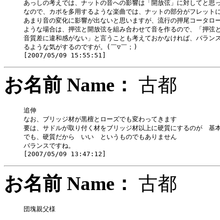
あっしの考えでは、ナットの音への影響は「開放弦」に対してと思っ
なので、カポを多用するような楽曲では、ナットの部分がフレットに
あまり音の変化に影響が出ないと思いますが、流行の押尾コータロー
ような場合は、押弦と開放弦を組み合わせて音を作るので、「押弦と
音質差に違和感がない」と言うことも考えておかなければ、バランス
るような気がするのですが。(￣▽￣；)

お名前 Name：
古都
追伸

なお、ブリッジ材が黒檀とローズでも変わってきます

要は、サドルが取り付く材をブリッジ材以上に硬質にするのが　基本
でも、硬質だから　いい　というものでもありません

バランスですね。

お名前 Name：
古都
団塊親父様 
