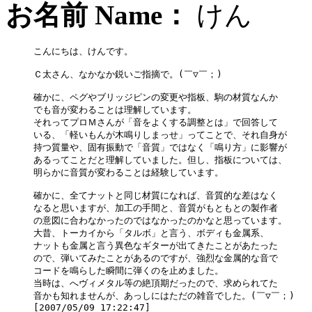
お名前 Name：
け
こんにちは、けんです。

Ｃ太さん、なかなか鋭いご指摘で。(￣▽￣；)

確かに、ペグやブリッジピンの変更や指板、駒の材質なんか

でも音が変わることは理解しています。

それってプロＭさんが「音をよくする調整とは」で回答して

いる、「軽いもんが木鳴りしまっせ」ってことで、それ自身が

持つ質量や、固有振動で「音質」ではなく「鳴り方」に影響が

あるってことだと理解していました。但し、指板については、

明らかに音質が変わることは経験しています。

確かに、全てナットと同じ材質になれば、音質的な差はなく

なると思いますが、加工の手間と、音質がもともとの製作者

の意図に合わなかったのではなかったのかなと思っています。

大昔、トーカイから「タルボ」と言う、ボディも金属系、

ナットも金属と言う異色なギターが出てきたことがあたった

ので、弾いてみたことがあるのですが、強烈な金属的な音で

コードを鳴らした瞬間に弾くのを止めました。

当時は、へヴィメタル等の絶頂期だったので、求められてた

音かも知れませんが、あっしにはただの雑音でした。(￣▽￣；)
