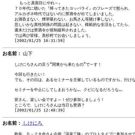
  もっと真面目にやれ～』

７０年代に聴いた『帰ってきたヨッパライ』のフレーズで怒られ、

アルカポネ時代ではないのに禁酒令が出てしまいました。

お酒呑まない、煙草吸わない、お馬さん等賭け事しない、

悲しいかな異性関係の問題は起きない、模範的な生活をしてたら、

週末だけは禁酒令が規制緩和されました。

では再び皆様、美杉村でお会いしましょう。

お名前：
山下
しけにろさんの言う“関東から来たもの”で～す！

今回も行きたい！

でも、その日は、あるセミナーを主催しているものですから、行けな
セミナーを中止にしてしまおうかな…。クビになるだろうな…。

皆さん、楽しい会ですよ～！ぜひ参加しましょう！

ところで、しけにろさんは当日も禁酒？

お名前：
しけにろ
昨年、Ｄ－２８命さん企画『温泉三昧』のプロトタイプに参加させて