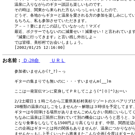
温泉に入りながらのギター談話も楽しいものです。

その時は、関東から来られた方もいらっしゃいましたので、

どうぞ、各地からギターと温泉を愛される方の参加を楽しみにしてい
もちろん、私も参加させていただきます。

ア－－！妻にまだこの話していなかった！マズイ

最近、ボクサーでもないのに減量せい！減量せい！と言われています
『減量に行ってきます』と言い残し外出しよ～

では皆様、美杉村でお会いしましょう。

お名前：
Ｄ-28命
ＵＲＬ
参加者いませんか(?_?)～っ

ギターの集まりでも無いのに・・・すいませんm(__)m

ここは一発宣伝マンに変身してＰＲしてこよう(^|０|^)おーい

2/2土曜日１１時ごろから三重県美杉村美杉リゾートのスペアリブ15
20種類の温泉のはしごをしませんか～解散は３時頃を予定してます、
ギターは今回弾ける場所がありませんごめんなさい気軽にいらしてく
ちなみに温泉は三箇所に別れていて別の機会にはいろうと思うと、1050円+
となり食事をしなしても1500円より高くなります、中部、関西近辺
この企画はギターとは何の関係もありませんが、温泉につかりながら
ませんか～もし上手くいったら将来またこんな企画(今度はギターも