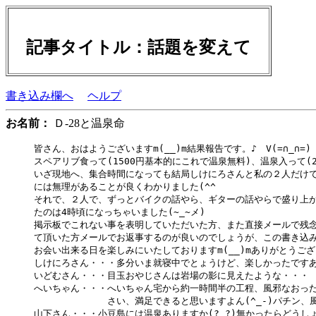
記事タイトル：話題を変えて
書き込み欄へ
ヘルプ
お名前：
Ｄ-28と温泉命
皆さん、おはようございますm(__)m結果報告です。♪　V(=∩_∩=)

スペアリブ食って(1500円基本的にこれで温泉無料)、温泉入って(
いざ現地へ、集合時間になっても結局しけにろさんと私の２人だけで
には無理があることが良くわかりました(^^ゞ

それで、２人で、ずっとバイクの話やら、ギターの話やらで盛り上が
たのは4時頃になっちゃいました(~_~メ)

掲示板でこれない事を表明していただいた方、また直接メールで残念
て頂いた方メールでお返事するのが良いのでしょうが、この書き込み
お会い出来る日を楽しみにいたしておりますm(__)mありがとうござ
しけにろさん・・・多分いま就寝中でとょうけど、楽しかったですあ
いどむさん・・・目玉おやじさんは岩場の影に見えたような・・・

へいちゃん・・・へいちゃん宅から約一時間半の工程、風邪なおった
　　　　　　　　さい、満足できると思いますよん(^_-)パチン、
山下さん・・・小豆島には温泉ありますか(?_?)無かったらどうし