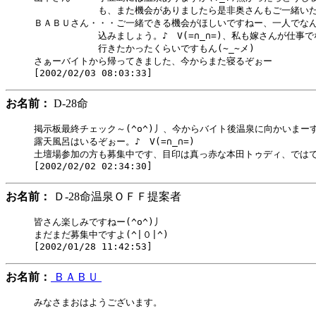
　　　　　　　も、また機会がありましたら是非奥さんもご一緒いた
ＢＡＢＵさん・・・ご一緒できる機会がほしいですねー、一人でなん
　　　　　　　込みましょう。♪　V(=∩_∩=)、私も嫁さんが仕事で
　　　　　　　行きたかったくらいですもん(~_~メ)

さぁーバイトから帰ってきました、今からまた寝るぞぉー

お名前：
D-28命
掲示板最終チェック～(^o^)丿、今からバイト後温泉に向かいまー
露天風呂はいるぞぉー。♪　V(=∩_∩=)

土壇場参加の方も募集中です、目印は真っ赤な本田トゥディ、ではでは～
お名前：
Ｄ-28命温泉ＯＦＦ提案者
皆さん楽しみですねー(^o^)丿

まだまだ募集中ですよ(^|０|^)

お名前：
ＢＡＢＵ
みなさまおはようございます。
