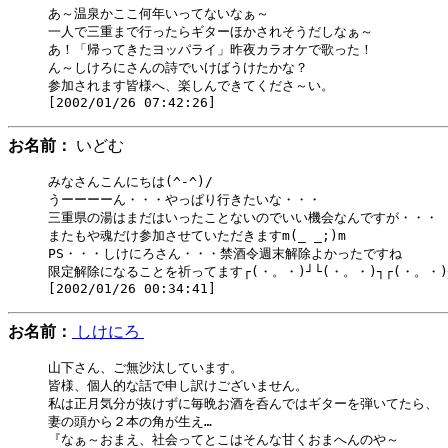
あ～温泉かここ何年いってないなぁ～

一人で三重まで行ったらギターほかされそうだしなぁ～

あ！「帰ってきたヨッパライ」昨夜カラオケで歌った！

ん～しけろにさんの詩でいけばうけたかな？

参加されます皆様へ、楽しんできてくださ～い。

お名前：
いどむ
みなさんこんにちは(^-^)/

うーーーーん・・・やっぱり行きたいな・・・

三重県の湯はまだはいったことないのでいい機会なんですが・・・

またもや魂だけ参加させていただきますm(_ _;)m

PS・・・しけにろさん・・・禁酒令週末解除よかったですね

限定解除になることを祈ってます┌(・。・)┘└(・。・)┐┌(・。・)┘
お名前：
しけにろ
山下さん、ご無沙汰しています。

皆様、個人的な話で申し訳けございません。

私は正月気分が抜けずに毎晩お酒を呑んではギターを弾いてたら、

妻の頭から２本の角が生え…

『なぁ～おまえ、社会ってとこはそんな甘くおまへんのや～
