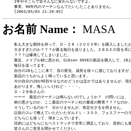
1年やそこらで音そんなに変わらないですよ。

事実、90年代のマーチンなんてたいしたことありません。

お名前 Name：
MAS
私も大きな期待を持って、Ｄ－２８（２０００年）を購入しましたが
大きすぎたのか？？？が募る毎日を送りました。２８ＧＥの音を耳に
？？？は爆発してしまいました。

最近、メイプル材に惹かれ、Gibson DOVEの新品を購入して、28と
毎日を送ってます。

自分の28もここに来て、音の変化、成長を徐々に感じておりますが、DO
新品のうちからよく鳴っていると思います。

今の自分の28が特別ＮＧなのかどうかは定かではありませんが、現在で
あがります。悔しいいけれど・・・・。

Ｄ－２８命さんの

ーーー　最近のマーチンは鳴らないのでしょうか？　の問いには、

材の悪さなのか、ここ最近のマーチン社の量産の弊害？？？なのか、
そうしているのか？　分かりませんが、肯定せざるを得ません。

以前のスレで教えていただいたギルドＬ－３５０、フォスファーのラ
どちらにも張って、弾きこんでいます。

弦的にはどちらにもベストマッチで非常に満足しており、音的にも進
皆さんのご意見を聞かせてください。
