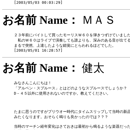
お名前 Name：
ＭＡ
２３年前にバイトして買ったモーリスＷ６０を弾きつずけていました
　私のＷ６０はライブで演奏しても誰よりも、深みのある音が出て
まるで突然、上達したような錯覚にとらわれるほどでした。　

お名前 Name：
健太
みなさんこんにちは！

「アルペン・スプルース」とはどのようなスプルースでしょうか？

D－４５以外に使用されないのですか。教えてください。

たまに思うのですがプリウオー時代にタイムスリップして当時の新品
みたくなります。おそらく鳴りも良かったのでは？？？

当時のマーチン経年変化はさておきは最初から鳴るような楽器だった