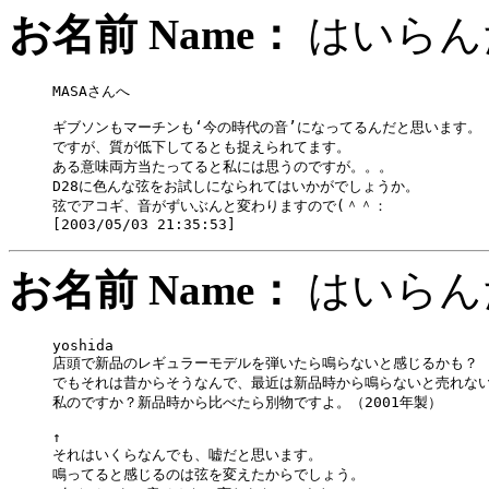
お名前 Name：
はいら
MASAさんへ

ギブソンもマーチンも‘今の時代の音’になってるんだと思います。

ですが、質が低下してるとも捉えられてます。

ある意味両方当たってると私には思うのですが。。。

D28に色んな弦をお試しになられてはいかがでしょうか。

弦でアコギ、音がずいぶんと変わりますので(＾＾：

お名前 Name：
はいら
yoshida 　　 

店頭で新品のレギュラーモデルを弾いたら鳴らないと感じるかも？

でもそれは昔からそうなんで、最近は新品時から鳴らないと売れない
私のですか？新品時から比べたら別物ですよ。（2001年製）

↑

それはいくらなんでも、嘘だと思います。

鳴ってると感じるのは弦を変えたからでしょう。
