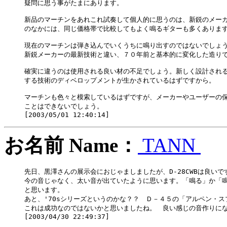
疑問に思う事がたまにあります。

新品のマーチンをあれこれ試奏して個人的に思うのは、新鋭のメーカ
のなかには、同じ価格帯で比較してもよく鳴るギターも多くあります
現在のマーチンは弾き込んでいくうちに鳴り出すのではないでしょう
新鋭メーカーの最新技術と違い、７０年前と基本的に変化した造りで
確実に違うのは使用される良い材の不足でしょう。新しく設計される
する技術のディベロップメントが生かされているはずですから。

マーチンも色々と模索しているはずですが、メーカーやユーザーの保
ことはできないでしょう。

お名前 Name：
TANN
先日、黒澤さんの展示会におじゃましましたが、D-28CWBは良いです
今の音じゃなく、太い音が出ていたように思います。「鳴る」か「鳴
と思います。

あと、'70sシリーズというのかな？？　Ｄ－４５の「アルペン・
これは成功なのではないかと思いましたね。　良い感じの音作りにな