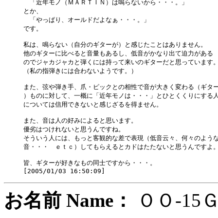
　「近年モノ（ＭＡＲＴＩＮ）は鳴らないから・・・。」

とか、

　「やっぱり、オールドだよなぁ・・・。」

です。

私は、鳴らない（自分のギターが）と感じたことはありません。

他のギターに比べると音量もあるし、低音がかなり出て迫力がある

のでジャカジャカと弾くには持って来いのギターだと思っています。
（私の指弾きには合わないようです。）

また、弦や弾き手、爪・ピックとの相性で音が大きく変わる（ギター
）ものに対して、一概に「近年モノは・・・」とひとくくりにする人
については信用できないと感じざるを得ません。

また、音は人の好みによると思います。

優劣はつけれないと思うんですね。

そういう人には、もっと客観的な差で表現（低音云々、何々のような
音・・・　ｅｔｃ）してもらえるとカドはたたないと思うんですよ。
皆、ギターが好きなもの同士ですから・・・。

お名前 Name：
ＯＯ-