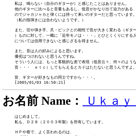
私は、鳴らない（自分のギターが）と感じたことはありません。

他のギターに比べると音量もあるし、低音がかなり出て迫力がある

のでジャカジャカと弾くには持って来いのギターだと思っています。
（私の指弾きには合わないようです。）

また、弦や弾き手、爪・ピックとの相性で音が大きく変わる（ギター
）ものに対して、一概に「近年モノは・・・」とひとくくりにする人
については信用できないと感じざるを得ません。

また、音は人の好みによると思います。

優劣はつけれないと思うんですね。

そういう人には、もっと客観的な差で表現（低音云々、何々のような
音・・・　ｅｔｃ）してもらえるとカドはたたないと思うんですよ。
皆、ギターが好きなもの同士ですから・・・。

お名前 Name：
Ｕｋａｙ
はじめまして。

私も、Ｄ２８（２００３年製）を所有しています。

ＨＰや巷で、よく言われるのは、
