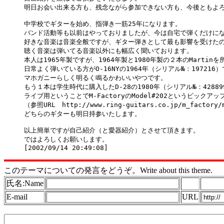
明日お会い出来る方も、残念ながら参加できない方も、今後ともよろ
中学校でギターを始め、指弾き一筋25年になります。

バンド活動等も以前はやっておりましたが、今は自宅で弾くだけにな
好きな音楽は音楽全般ですが、ギター弾きとして最も影響を受けたのは
聴く音楽は弾いてる音楽以外にも幅広く聞いております。

本人は1965年製ですが、1964年製と1980年製の２本のMartinを
日常よく弾いている方がO-16NYの1964年（シリアル№：197216）
マホガニーらしく明るく鳴るかわいいやつです。

もう１本は学生時代に購入したD-28の1980年（シリアル№：42889
ライブ用ということでM-FactoryのModel#202というピックア
（参照URL　http://www.ring-guitars.co.jp/m_factory/
どちらのギターも明日持参いたします。

以上簡単ですが自己紹介（と愛器紹介）とさせて頂きます。

ではよろしくお願いします。

このテーマについての発言をどうぞ。Write about this theme.
氏名:Name
E-mail
URL