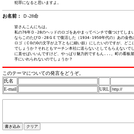
お名前：
Ｄ-28命
皆さんこんにちは。

私の76年Ｄ-28のヘッドのロゴをあやまってペンチで傷つけてしま
ならこのたびＤ-28ＧＥで復活した（1934-1950年代の）あの金
ロゴ（ＣОのОの文字が上下ともに細い奴）にしたいのですが、どこに
でしょうか？それともマーチン本社に送らないとしてもらえないでしょ
に直せばいいんですけど、やっぱり魅力的ですもん...。町の看板屋
このテーマについての発言をどうぞ。
氏名
E-mail
URL