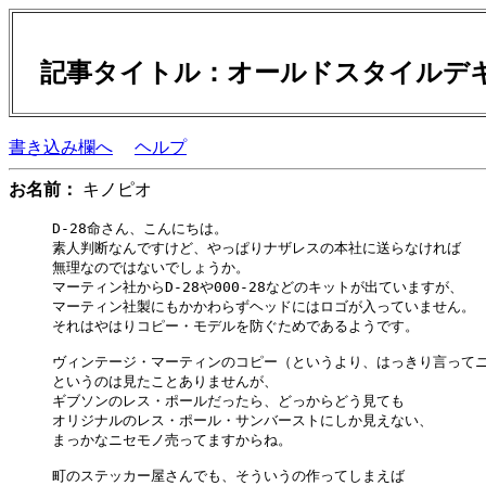
記事タイトル：オールドスタイルデ
書き込み欄へ
ヘルプ
お名前：
キノピオ
D-28命さん、こんにちは。

素人判断なんですけど、やっぱりナザレスの本社に送らなければ

無理なのではないでしょうか。

マーティン社からD-28や000-28などのキットが出ていますが、

マーティン社製にもかかわらずヘッドにはロゴが入っていません。

それはやはりコピー・モデルを防ぐためであるようです。

ヴィンテージ・マーティンのコピー（というより、はっきり言ってニ
というのは見たことありませんが、

ギブソンのレス・ポールだったら、どっからどう見ても

オリジナルのレス・ポール・サンバーストにしか見えない、

まっかなニセモノ売ってますからね。

町のステッカー屋さんでも、そういうの作ってしまえば
