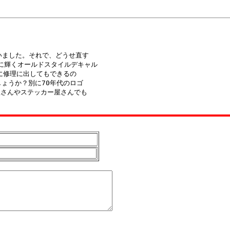
いました。それで、どうせ直す

色に輝くオールドスタイルデキャル

修理に出してもできるの

うか？別に70年代のロゴ

さんやステッカー屋さんでも
