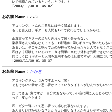
レで指摘されているということです。)

お名前 Name：
ハル
アコキング。さんのご意見には全く賛成します。

もっと言えば、ギターも人間もTPOで変わるでしょうからね。

正直言ってギターの当たり外れって良く分からない。

楽器屋さんで鳴らなくっても、1週間後に同じギターを弾いたらもの
あるいは、そこそこ鳴ってたのが持ってかえったらとんでもなくスゴ
私はよく経験しているので、今は簡単に当たり外れは判断できないと
同じように（ギターと人間を混同するのは乱暴ですが）人間について
お名前 Name：
たかぎ
アコキングさん、つみですよ～ん（笑）

そもそもいい音か？悪い音か？っていうタイトルがむんつかしいいー
だってさぁ…変ですが、自分のおならっていい音に聞こえるじゃない
って、変なたとえ？

私、ギター弾いてて悪い音って感じた事ないんすよ。

あんまりひびかないな？とかちょい細いな？とかちょいやすっぽいか