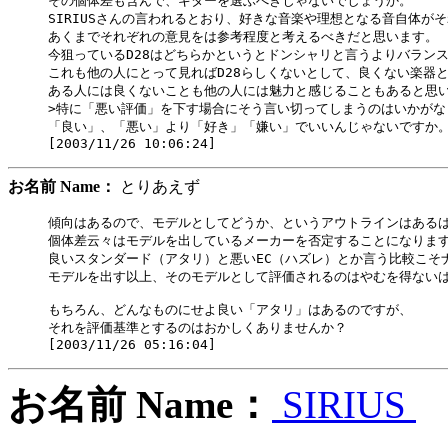
その個体差も含んで、ギターを選ぶべきじゃないでしょうか。

SIRIUSさんの言われるとおり、好きな音楽や理想となる音自体がそ
あくまでそれぞれの意見をは参考程度と考えるべきだと思います。

今狙っているD28はどちらかというとドンシャリと言うよりバランス
これも他の人にとって見ればD28らしくないとして、良くない楽器と
ある人には良くないことも他の人には魅力と感じることもあると思い
>特に「悪い評価」を下す場合にそう言い切ってしまうのはいかがな
「良い」、「悪い」より「好き」「嫌い」でいいんじゃないですか。
お名前 Name：
とりあえず
傾向はあるので、モデルとしてどうか、というアウトラインはあるは
個体差云々はモデルを出しているメーカーを否定することになります
良いスタンダード（アタリ）と悪いEC（ハズレ）とか言う比較こそナ
モデルを出す以上、そのモデルとして評価されるのはやむを得ないは
もちろん、どんなものにせよ良い「アタリ」はあるのですが、

それを評価基準とするのはおかしくありませんか？

お名前 Name：
SIRIUS