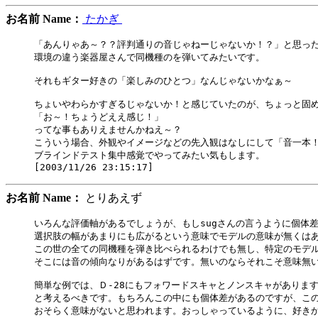
お名前 Name：
たかぎ
「あんりゃあ～？？評判通りの音じゃねーじゃないか！？」と思った
環境の違う楽器屋さんで同機種のを弾いてみたいです。

それもギター好きの「楽しみのひとつ」なんじゃないかなぁ～

ちょいやわらかすぎるじゃないか！と感じていたのが、ちょっと固め
「お～！ちょうどええ感じ！」

ってな事もありえませんかねえ～？

こういう場合、外観やイメージなどの先入観はなしにして「音一本！
ブラインドテスト集中感覚でやってみたい気もします。

お名前 Name：
とりあえず
いろんな評価軸があるでしょうが、もしsugさんの言うように個体差
選択肢の幅があまりにも広がるという意味でモデルの意味が無くはあ
この世の全ての同機種を弾き比べられるわけでも無し、特定のモデル
そこには音の傾向なりがあるはずです。無いのならそれこそ意味無い
簡単な例では、Ｄ-28にもフォワードスキャとノンスキャがあります
と考えるべきです。もちろんこの中にも個体差があるのですが、この
おそらく意味がないと思われます。おっしゃっているように、好きか