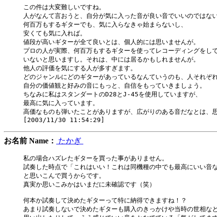
この件は大変難しいですね。

人がなんて言おうと、自分が気に入った音が良い音でいいのではない
何百万もするギターでも、気に入らなきゃ始まらないし、

安くても気に入れば。

値段が高いギターが全て良いとは、個人的には思いませんが。

プロの人が実際、何百万もするギターを使ってレコーディングをして
いないと思いますし。それは、中には居るかもしれませんが。

他人の評価を気にする人が多すぎます。

どのジャンルにどのギターがあっているなんていうのも、人それぞれ
自分の価値観と好みの音にもっと、自信をもっていきましょう。

ちなみに私はスタンダートのD28とJ-45を使用していますが、

最高に気に入っています。

高価なものも弾いたことがありますが、広がりのある音だなとは、思
お名前 Name：
たかぎ
私の場合ハズレたギターを買った事がありません。

試奏した時点で「これはいい！これは同機種の中でも最高にいい音な
と思いこんで買うからです。

真実か思いこみかはいまだに未確認です（笑）

何本か試奏して決めたギターって特に納得できますね！？

あまり試奏しないで決めたギターも購入のきっかけや当時の世相など