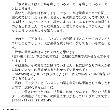
　『個体差云々はモデルを出しているメーカーを出しているメーカー
とになります』

　言いたい気持ちはわかります。でも、これは量産メーカーに関して
題なのでどうしようもありません。私の問題ではないんです(笑い)。
ある以上、あなたにとって、場合によっては、あるモデルは特徴らし
のかもしれません。そんな馬鹿な、と思われるかもしれませんが、あ
なくなりつつあるような気もします。

　それと、『アタリ』、『ハズレ』の判断はほとんど全てのプレイヤ
ていることでしょう。人は楽器を買う時に、少しでもいいものを、と
ら。

　評価の最終基準は人それぞれだと思います。

(言い換えれば、本当の意味では、全般的な意味での評価なんて不可
ります。)

　私は直接、その部分には触れていません。私には私なりの考えがあ
には他の人なりの考えがあるとわかっているからです。

　satoruさんが書いておられるように、個人の演奏レベル(出音レ
てくるでしょう。

　私は、『アタリ』と『ハズレ』の話を自分の結果論として出したわ
とです。誤解なさらぬように。

　ここで書きたかったのは、『印象』の怖さなんです。受けた『印象
ター』の問題が『モデル』の問題にすりかわっていくプロセスです。