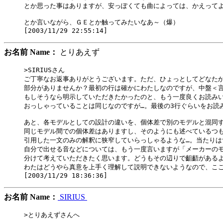
とか思った事はありますが、安っぽくても曲によっては、かえってよ
とか言いながら、ＧＥとか触ってみたいなあ～（爆）

お名前 Name：
とりあえず
>SIRIUSさん

ご丁寧なお返事ありがとうございます。ただ、ひょっとしてどなたか
部分がありませんか？最初の行は確かにわたしなのですが、中盤＜言
もしそうなら明示していただきたかったのと、もう一度良くお読みい
おっしゃっていることは同じなのですが…。最後の3行ぐらいをお読
あと、各モデルとしての設計の違いを、個体差で別のモデルと混同す
同じモデル間での個体差はありますし、そのようにも述べているつも
引用した一文のみの解釈に狭窄していらっしゃるような…。当たりは
自分で出せる音などについては、もう一度言いますが「メーカーのモ
分けて考えていただきたく思います。どうもその辺りで齟齬があるよ
わたはどうやら真意を上手く理解して説明できないようなので、ここ
お名前 Name：
SIRIUS
>とりあえずさんへ
