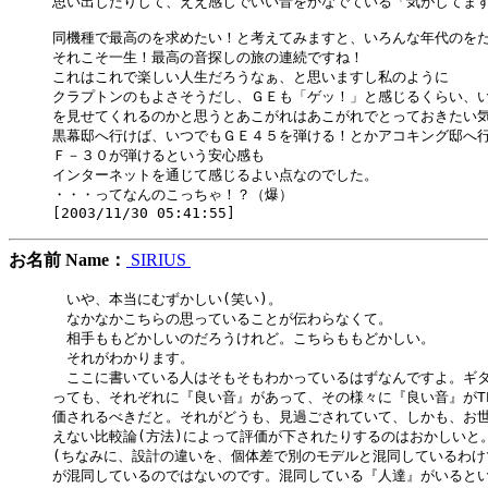
思い出したりして、ええ感じでいい音をかなでている「気がしてます
同機種で最高のを求めたい！と考えてみますと、いろんな年代のをた
それこそ一生！最高の音探しの旅の連続ですね！

これはこれで楽しい人生だろうなぁ、と思いますし私のように

クラプトンのもよさそうだし、ＧＥも「ゲッ！」と感じるくらい、い
を見せてくれるのかと思うとあこがれはあこがれでとっておきたい気
黒幕邸へ行けば、いつでもＧＥ４５を弾ける！とかアコキング邸へ行
Ｆ－３０が弾けるという安心感も

インターネットを通じて感じるよい点なのでした。

・・・ってなんのこっちゃ！？（爆）

お名前 Name：
SIRIUS
　いや、本当にむずかしい(笑い)。

　なかなかこちらの思っていることが伝わらなくて。

　相手ももどかしいのだろうけれど。こちらももどかしい。

　それがわかります。

　ここに書いている人はそもそもわかっているはずなんですよ。ギタ
っても、それぞれに『良い音』があって、その様々に『良い音』がTP
価されるべきだと。それがどうも、見過ごされていて、しかも、お世
えない比較論(方法)によって評価が下されたりするのはおかしいと。
(ちなみに、設計の違いを、個体差で別のモデルと混同しているわけ
が混同しているのではないのです。混同している『人達』がいるとい