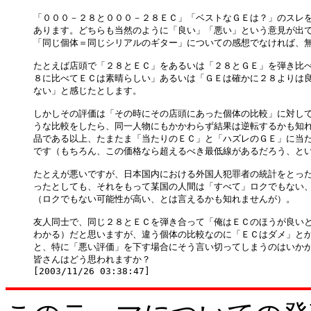
「０００－２８と０００－２８ＥＣ」「ベストなＧＥは？」のスレを
あります。どちらも当然のように「良い」「悪い」という意見が出て
「同じ個体＝同じシリアルのギター」についての感想でなければ、無
たとえば店頭で「２８とＥＣ」をあるいは「２８とＧＥ」を弾き比べ
８に比べてＥＣは素晴らしい」あるいは「ＧＥは確かに２８よりは良
ない」と感じたとします。

しかしその評価は「その時にその店頭にあった個体の比較」に対して
うな比較をしたら、同一人物にもかかわらず結果は逆転するかも知れ
品である以上、たまたま「当たりのＥＣ」と「ハズレのＧＥ」に当た
です（もちろん、この価格なら超えるべき最低線があるだろう、とい
たとえが悪いですが、日本国内における外国人犯罪者の統計をとった
ったとしても、それをもって某国の人間は「すべて」ロクでもない、
（ロクでもない可能性が高い、とは言えるかも知れませんが）。

友人同士で、同じ２８とＥＣを弾き合って「俺はＥＣのほうが良いと
わかる）だと思いますが、違う個体の比較なのに「ＥＣはダメ」とか
と、特に「悪い評価」を下す場合にそう言い切ってしまうのはいかが
皆さんはどう思われますか？
