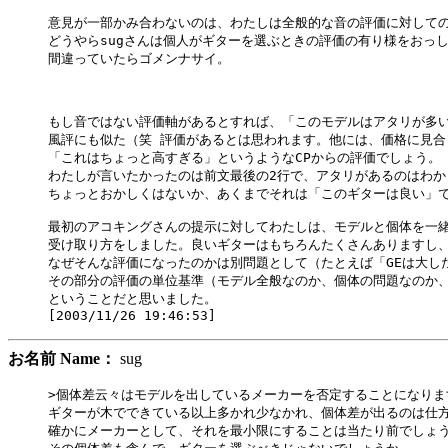
意見が一部かみ合わないのは、わたしは全般的な音の評価に対しての
どうやらsugさんは個人がギターを選ぶときの評価の有り様をおっし
間違っていたらゴメンナサイ。

もし音ではない評価軸があるとすれば、「このモデルはアタリが多い
風評にも似た（笑 評価があるとは思われます。他には、価格に見合
「これはちょっと高すぎる」というようなCPからの評価でしょう。

わたしが言いたかったのは前文最後の2行で、アタリがあるのはわか
ちょっとおかしくはないか、あくまでそれは「このギターは良い」で
最初のアコキングさんの提示に対してわたしは、モデルと個体を一緒
受け取り方をしました。良いギターはもちろんたくさんありますし、
なぜそんな評価になったのかは別問題として（たとえば「GEは大し
その部分の評価の単位基準（モデル全般なのか、個体の問題なのか、
ということだと思いました。

お名前 Name：
sug
>個体差云々はモデルを出しているメーカーを否定することになります
ギターが木でできている以上多かれ少なかれ、個体差が出るのは仕方
確かにメーカーとして、それを最小限にすることは当たり前でしょう