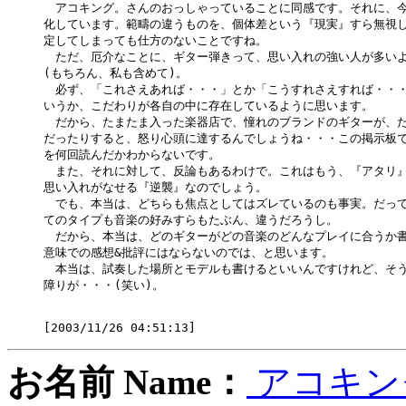
　アコキング。さんのおっしゃっていることに同感です。それに、今
化しています。範疇の違うものを、個体差という『現実』すら無視し
定してしまっても仕方のないことですね。

　ただ、厄介なことに、ギター弾きって、思い入れの強い人が多いよ
(もちろん、私も含めて)。

　必ず、「これさえあれば・・・」とか「こうすれさえすれば・・・
いうか、こだわりが各自の中に存在しているように思います。

　だから、たまたま入った楽器店で、憧れのブランドのギターが、た
だったりすると、怒り心頭に達するんでしょうね・・・この掲示板で
を何回読んだかわからないです。

　また、それに対して、反論もあるわけで。これはもう、『アタリ』
思い入れがなせる『逆襲』なのでしょう。

　でも、本当は、どちらも焦点としてはズレているのも事実。だって
てのタイプも音楽の好みすらもたぶん、違うだろうし。

　だから、本当は、どのギターがどの音楽のどんなプレイに合うか書
意味での感想&批評にはならないのでは、と思います。

　本当は、試奏した場所とモデルも書けるといいんですけれど、そう
障りが・・・(笑い)。

お名前 Name：
アコキン