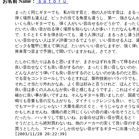
お名前 Name：
ｓａｔｏｒｕ
まったく同じギターでも、私が出す音と、他の人が出す音は、まるっ
弾く場所も違えば、ピックの当てる角度も違うし、第一、強さなんか
いくら良いギターでも、弾く人がいい音出せるかどうかで、まったく
だいたい良い音が出る弾く場所を知らない人が多い！ただなんも考え
で、ＥＣとＥＣＢを弾き比べても、違う人弾けば、まるっきし違う評
いい音出せない人はダメ評価つけるでようが、いい音出せる人は、違
ピックを鼈甲に替えて弾けば、たいがいいい音がしますが、強く弾い
将来育つ音まで予測して聞いていますかねえ。さてさて、

たしかに当たりはあると思いますが、まさかはずれを買って帰るわけ
良い音出せなくても良い音がするのか、まったく良い音しないのか、
どんな人がどう弾いても良い音がするのとしないのがあるのだと思い
でる音をコントロールしているとすれば、製作技術がバラバラでも、
それこそ当たり外れかなあ、よく音は好みと言うけれど、ほんとでし
良い音は多くの人みんなが良い音と感じるようですよ。これはイイよ
確かに良い事が多いですよね、そんなギターを買いましたが、国産で
鳴りも音量も音の立ち上がりも、ダイナミックレンジも良い、そして
でもマーティンじゃない！大量生産のＥＣと、そうじゃなさそうなＧ
かもしれませんね、価格の差と同じくらいの音の違いを出そうとして
だったら、ハッキリして欲しいね、お金出せば良い音が買えると！

そうだとしたら絶対買わないね。他のメーカーの安くて良い音のする
買うとしたら、マーティンしか出せない音がするギターに出逢ったと