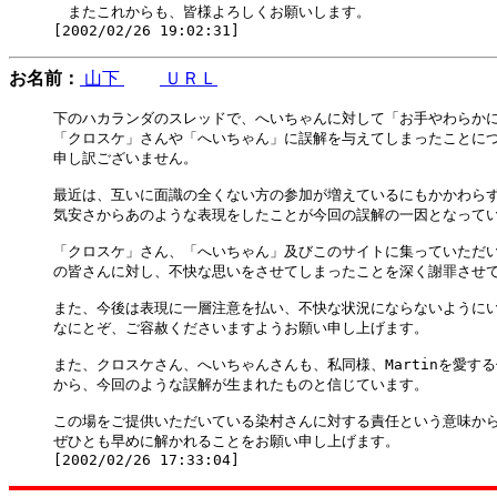
　またこれからも、皆様よろしくお願いします。

お名前：
山下
ＵＲＬ
下のハカランダのスレッドで、へいちゃんに対して「お手やわらかに
「クロスケ」さんや「へいちゃん」に誤解を与えてしまったことにつ
申し訳ございません。

最近は、互いに面識の全くない方の参加が増えているにもかかわらず
気安さからあのような表現をしたことが今回の誤解の一因となってい
「クロスケ」さん、「へいちゃん」及びこのサイトに集っていただいているM
の皆さんに対し、不快な思いをさせてしまったことを深く謝罪させて
また、今後は表現に一層注意を払い、不快な状況にならないようにい
なにとぞ、ご容赦くださいますようお願い申し上げます。

また、クロスケさん、へいちゃんさんも、私同様、Martinを愛する
から、今回のような誤解が生まれたものと信じています。

この場をご提供いただいている染村さんに対する責任という意味から
ぜひとも早めに解かれることをお願い申し上げます。
