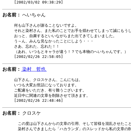
お名前：
へいちゃん
何も山下さんが謝ることないですよ。

それと染村さん、また私のことでお手を煩わせてしまって誠にもうし
おっと、自粛するといいながらまた出てきてしまいました。

う～ん、みんな見なかったことにしよう・・・

さあ、忘れた、忘れた！！

（あれ、いつもとキャラが違う！？でも本物のへいちゃんです。）

お名前：
染村 哲也
山下さん、クロスケさん、こんにちは。

いつも大変お世話になっております。

ご配慮をいただき、有り難うございます。

近日中に関連の文章を削除させて頂きます。

お名前：
クロスケ
　この度は山下さんからの文章の引用、そして皆様を混乱させたこと
　染村さんできましたら「ハカランダ」のスレッドから私の文章の削