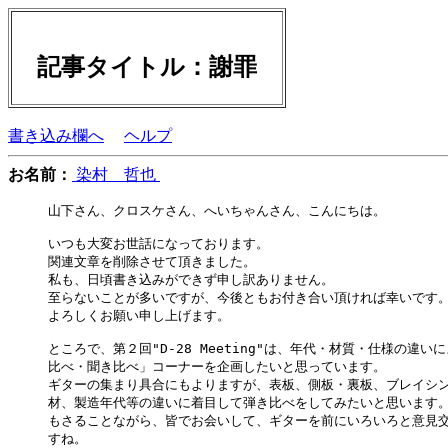
記事タイトル：謝罪
書き込み欄へ
ヘルプ
お名前：
染村 哲也
山下さん、クロスケさん、へいちゃんさん、こんにちは。

いつも大変お世話になっております。

関連文章を削除させて頂きました。

私も、日頃書き込みができず申し訳ありません。

至らないことが多いですが、今後ともお付き合い頂ければ幸いです。
よろしくお願い申し上げます。

ところで、第２回"D-28 Meeting"は、年代・材質・仕様の違いに
比べ・聞き比べ」コーナーを企画したいと思っています。

ギターの集まり具合にもよりますが、表板、側板・裏板、ブレイシン
材、製造年代等の違いに着目して弾き比べをしてみたいと思います。
もさることながら、皆でお会いして、ギターを前にいろいろと意見交
すね。
