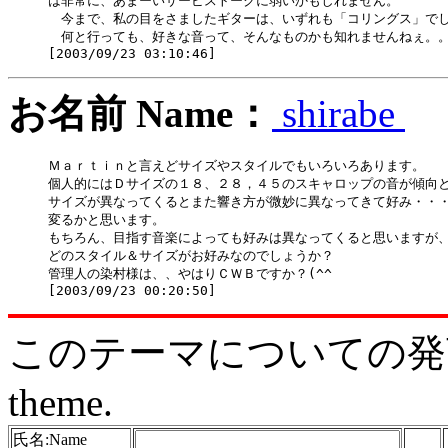
は非常に、あまーいサービストークに弱いかもしれません。

　今まで、私の目をさましたギターは、いずれも「コリングス」でし
　何と行っても、好きな音って、そんなものかも知れませんねぇ。。
お名前 Name：
shirabe
Ｍａｒｔｉｎと言えどサイズやスタイルでもいろいろあります。

個人的にはＤサイズの１８、２８，４５のスキャロップの音が傾向と
サイズが異なってくるとまた響き方が微妙に異なってきて好み・・・
変るかと思います。

もちろん、目指す音楽によっても好みは異なってくると思いますが、
どのスタイル＆サイズがお好みなのでしょうか？

管理人の染村様は、、やはりＣＷＢですか？(^^ゞ

このテーマについての発言をどう
theme.
氏名:Name