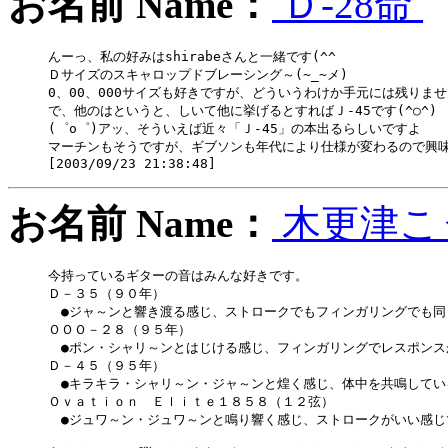
お名前 Name：
Ｄ-28命
んーっ、私の好みはshirabeさんと一緒です(^^ゞ

Ｄサイズのスキャロップドブレーシング～(~_~メ)

0、00、000サイズも好きですが、どういうわけか手元には残りませんで
で、他のはというと、しいて他に挙げるとすればＪ-45です(^○^)

(゜o゜)アッ、そういえば近々「Ｊ-45」の本出るらしいですよ

マーチンもそうですが、ギブソンも年代により仕様が変わるので興味深々
お名前 Name：
木更津こ
今持っているギターの音はみんな好きです。

Ｄ－３５（９０年）

　●ジャ～ンと響き渡る感じ、ストロークでもフィンガリングでも同
ＯＯＯ－２８（９５年）

　●ポン・シャリ～ンとはじける感じ、フィンガリングでレスポンス
Ｄ－４５（９５年）

　●キラキラ・シャリ～ン・ジャ～ンと煌く感じ、体中を共鳴してい
Ｏｖａｔｉｏｎ　Ｅｌｉｔｅ１８５８（１２弦）

　●ジュワ～ン・ジュワ～ンと鳴り響く感じ、ストロークがいい感じで