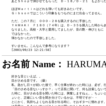
あとＳｈｏｐで弾かせてもらった　Ｄ－１８／Ｄ－２１　もよかった
ほぼＭａｒｔｉｎはどれを弾いても好きみたいです。

Ｇｉｂｓｏｎではこういう印象をもつものにまだ出会ってません。

ただ、この７月に　ＯＯＯ－２８を購入するのに手放した　

ＹＡＭＡＫＩ　Ｆ１８０（７４年）は、Ｄ－３５を購入した時からあ
なりました。高校・大学と愛用してましたが、音の艶・伸びともに　
ではなかった。

弾かなかったので手放しました。

すいません。こんなんで参考になります？

お名前 Name：
HARU
好きな音といえば。。

目がさめる音です。（爆）

私、急がし日々が続いた後で、早く仕事が終わった時には、必ず、行
「目のさめる音ないっすか？」って店長に聞いて、何も詮索しないで
た時に、目がさめる音を聞いた時には、興奮しますねぇ。。ちょいと
ょいと、正確にいい音を聞き分けているかは、不明ですが・・

とにかく、気持ちよくなれる音が出る時に、そおギターに惚れます。