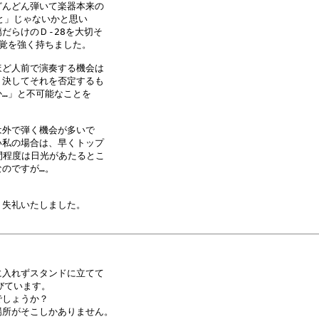
んどん弾いて楽器本来の

」じゃないかと思い

らけのＤ-28を大切そ

覚を強く持ちました。

ど人前で演奏する機会は

決してそれを否定するも

…」と不可能なことを

外で弾く機会が多いで

私の場合は、早くトップ

間程度は日光があたるとこ

のですが…。

失礼いたしました。

入れずスタンドに立てて

ています。

しょうか？

所がそこしかありません。
