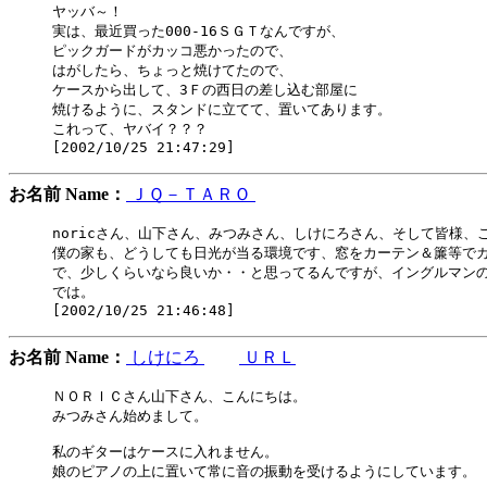
ヤッバ～！

実は、最近買った000-16ＳＧＴなんですが、

ピックガードがカッコ悪かったので、

はがしたら、ちょっと焼けてたので、

ケースから出して、3Ｆの西日の差し込む部屋に

焼けるように、スタンドに立てて、置いてあります。

これって、ヤバイ？？？

お名前 Name：
ＪＱ－ＴＡＲＯ
noricさん、山下さん、みつみさん、しけにろさん、そして皆様、こ
僕の家も、どうしても日光が当る環境です、窓をカーテン＆簾等でカ
で、少しくらいなら良いか・・と思ってるんですが、イングルマンの
では。

お名前 Name：
しけにろ
ＵＲＬ
ＮＯＲＩＣさん山下さん、こんにちは。

みつみさん始めまして。

私のギターはケースに入れません。

娘のピアノの上に置いて常に音の振動を受けるようにしています。
