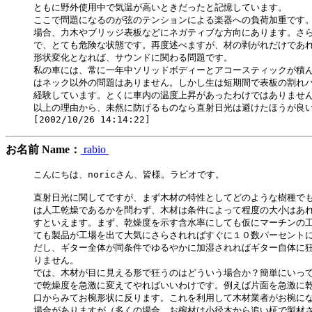
ともに野外使用中で気温が高いときだったと記憶しています。

ここで問題になるのが弦のテンションによる楽器への負荷加重です。
場合、力木やブリッジ表板などにネガティブな方向にあります。さら
で、とても危険な状態です。再度述べますが、材の剥がれだけであれ
形状変化となれば、サウンドに関わる問題です。

私の車には、常に一年中ソリッドボディーとアコースティックが積ん
はネック以外の問題はありません。しかし生は短期間で表板の割れバ
経験しています。とくに車内の温度上昇があったわけではありません
以上の理由から、未然に防げるものなら直射日光は避けたほうが良い
お名前 Name：
rabio
こんにちは、noricさん、皆様。ラビオです。

直射日光に関してですが、まず木材の特性としてどのような樹種でも
は人工乾燥であるかを問わず、木材は条件によって程度の大小はあれ
すといえます。まず、乾燥度を示す含水率にしても仮にマーチンの工
ても製品が工場を出て大気にさらされればすぐに１０数パーセントに
だし、ギター全体が同条件でゆるやかに加湿されればギター自体に狂
りません。

では、木材が目に見える形で狂うのはどういう場合か？簡単にいって
で乾燥度を急激に変えてやればいいわけです。例えば片面を急激に乾
口からみてお椀形状に反ります。これを利用して木材業者がお椀にな
場合がありますが（多くの場合、お椀材は小径木から追い柾で製材さ