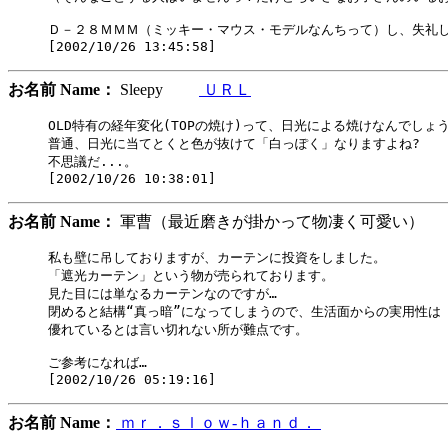
Ｄ－２８ＭＭＭ（ミッキー・マウス・モデルなんちって）し、失礼し
お名前 Name：
Sleepy
ＵＲＬ
OLD特有の経年変化(TOPの焼け)って、日光による焼けなんでしょう
普通、日光に当てとくと色が抜けて「白っぽく」なりますよね?

不思議だ...。

お名前 Name：
軍曹（最近磨きが掛かって物凄く可愛い
私も壁に吊しておりますが、カーテンに投資をしました。

「遮光カーテン」という物が売られております。

見た目には単なるカーテンなのですが…

閉めると結構“真っ暗”になってしまうので、生活面からの実用性は

優れているとは言い切れない所が難点です。

ご参考になれば…

お名前 Name：
ｍｒ．ｓｌｏｗ-ｈａｎｄ．