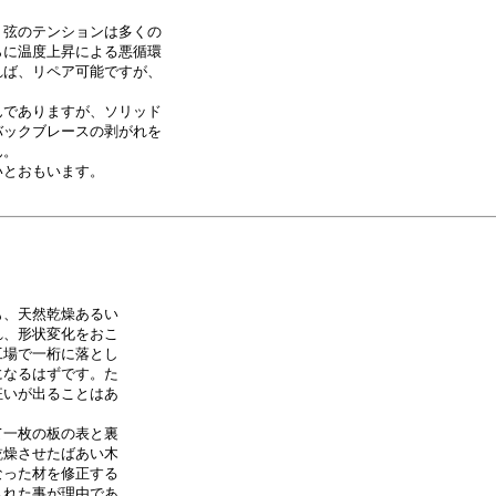
弦のテンションは多くの

に温度上昇による悪循環

ば、リペア可能ですが、

でありますが、ソリッド

ックブレースの剥がれを

。

とおもいます。

、天然乾燥あるい

、形状変化をおこ

場で一桁に落とし

なるはずです。た

いが出ることはあ

一枚の板の表と裏

燥させたばあい木

った材を修正する

れた事が理由であ
