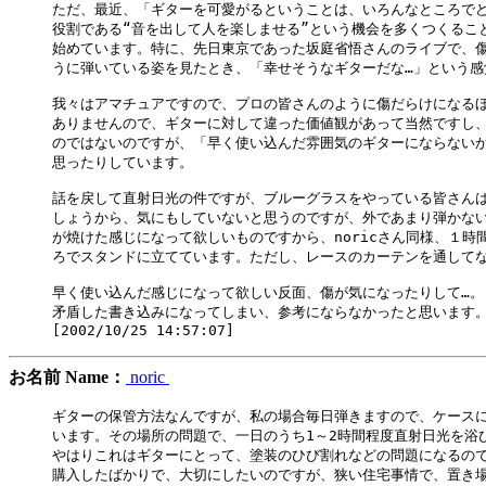
ただ、最近、「ギターを可愛がるということは、いろんなところでど
役割である“音を出して人を楽しませる”という機会を多くつくること
始めています。特に、先日東京であった坂庭省悟さんのライブで、傷だ
うに弾いている姿を見たとき、「幸せそうなギターだな…」という感
我々はアマチュアですので、プロの皆さんのように傷だらけになるほ
ありませんので、ギターに対して違った価値観があって当然ですし、
のではないのですが、「早く使い込んだ雰囲気のギターにならないか
思ったりしています。

話を戻して直射日光の件ですが、ブルーグラスをやっている皆さんは
しょうから、気にもしていないと思うのですが、外であまり弾かない
が焼けた感じになって欲しいものですから、noricさん同様、１時
ろでスタンドに立てています。ただし、レースのカーテンを通してな
早く使い込んだ感じになって欲しい反面、傷が気になったりして…。

矛盾した書き込みになってしまい、参考にならなかったと思います。
お名前 Name：
noric
ギターの保管方法なんですが、私の場合毎日弾きますので、ケースに
います。その場所の問題で、一日のうち1～2時間程度直射日光を浴び
やはりこれはギターにとって、塗装のひび割れなどの問題になるので
購入したばかりで、大切にしたいのですが、狭い住宅事情で、置き場