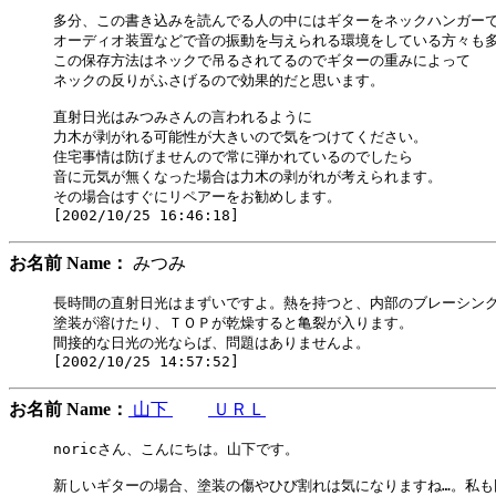
多分、この書き込みを読んでる人の中にはギターをネックハンガーで
オーディオ装置などで音の振動を与えられる環境をしている方々も多
この保存方法はネックで吊るされてるのでギターの重みによって

ネックの反りがふさげるので効果的だと思います。

直射日光はみつみさんの言われるように

力木が剥がれる可能性が大きいので気をつけてください。

住宅事情は防げませんので常に弾かれているのでしたら

音に元気が無くなった場合は力木の剥がれが考えられます。

その場合はすぐにリペアーをお勧めします。

お名前 Name：
みつみ
長時間の直射日光はまずいですよ。熱を持つと、内部のブレーシング
塗装が溶けたり、ＴＯＰが乾燥すると亀裂が入ります。

間接的な日光の光ならば、問題はありませんよ。

お名前 Name：
山下
ＵＲＬ
noricさん、こんにちは。山下です。

新しいギターの場合、塗装の傷やひび割れは気になりますね…。私も