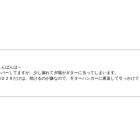
んばんは～

バーしてますが、少し漏れて夕陽がギターに当ってしまいます。

Ｄ２８だけは、焼けるのが嫌なので、ギターハンガーに裏返して引っかけて