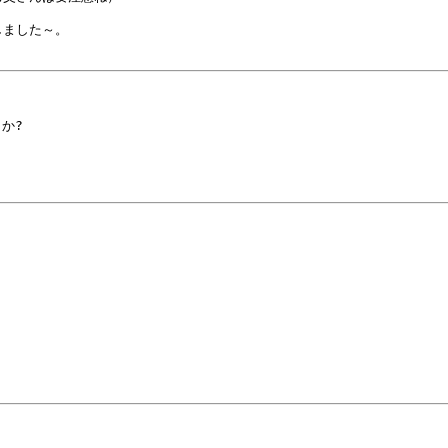
ました～。

か?

）