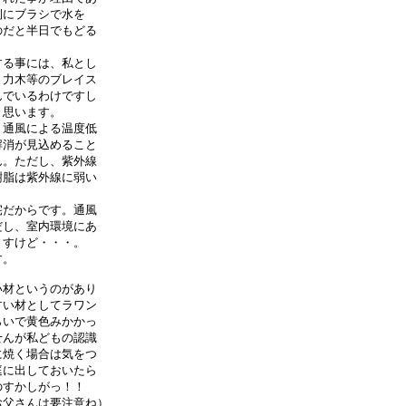
にブラシで水を

だと半日でもどる

る事には、私とし

力木等のブレイス

でいるわけですし

思います。

通風による温度低

消が見込めること

。ただし、紫外線

脂は紫外線に弱い

だからです。通風

し、室内環境にあ

すけど・・・。

。

材というのがあり

い材としてラワン

いで黄色みかかっ

んが私どもの認識

焼く場合は気をつ

に出しておいたら

すかしがっ！！

父さんは要注意ね）
