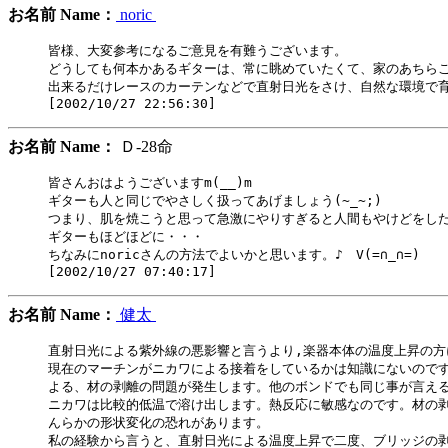
お名前 Name：
noric
皆様、大変参考になるご意見を有難うございます。

どうしても何本かあるギターは、常に眺めていたくて、家のあちらこ
出来るだけレースのカーテンなどで直射日光をさけ、自然な環境で育
お名前 Name：
Ｄ-28命
皆さんおはようございますm(__)m

ギターも人と同じでやさしく扱ってあげましょう(~_~;)

つまり、肌を焼こうと思って急激にやりすぎると人間もやけどをした
ギターもほどほどに・・・

ちなみにnoricさんの方法でよいかと思います。♪　V(=∩_∩=)

お名前 Name：
健太
直射日光による紫外線の悪影響と言うより,楽器本体の温度上昇の方
現在のマーチンがニカワによる接着をしているかは知識にないのです
よる、材の剥離の問題が発生します。他のボンドでも同じ事が言える
ニカワは比較的低温で溶け出します。熱反応に敏感なのです。材の剥
んらかの形状変化の恐れがあります。

私の経験から言うと、直射日光による温度上昇で二度、ブリッジの剥