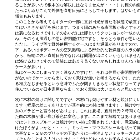
ることが多いので根本的な解決にはなりませんが・・・）お椀の内側
たっぷりぬりこんで外側を直射日光にさらして干します。はやいもの
場合もあります。

このことから考えてもギターの一部に直射日光が当たる状態で放置す
てはいささか疑問を感じます。つまり陽のあたる表面板が表とすると
は裏になるわけですしそのあいだには膠というクッションが一枚かん
ね。そのうえ風通しの悪い密閉型住宅ですと、そうとう条件が悪いと
ただし、ライブ等で野外使用するケースはまだ通風がありますので、
下、あるいはボディー内の空気循環による部分的な乾燥度のムラの解
から、極端に強い直射日光でなければ問題が出にくいかもしれません
は浴びるわけですので塗装にはあまり良くないかもしれませんね（樹
ケースが多い）。

私はケースにしまっておく派なんですけど、それは住居が密閉型住宅
がないのでケースから出しておく意味が無いと考えるからです。ただ
る程度なじませるという意味でふたが閉まりきらない状態になってま
住んでいるのが日本家屋なら出しておく意味は大いにあると思います
次に木材の焼けに関してですが、木材には焼けやすい材と焼けにくい
ます（程度の差こそありますが基本的に木材は焼けます）。焼けやす
系のメラピーと言う材があります。これは夏場、直射日光２時間くら
た白の木肌が濃い焦げ茶色に変色します。ここまで極端ではありませ
ではシトカスプルースは焼けやすい材に分類されています。意図的に
けたほうがよいかと・・・・。ミッキー・マウスのシールを貼って庭
大事なＤ－２８のブリッヂの下あたりに一生消えないミッキーさんの
（そんなことする人はいませんっ！だけどちいさなお子さんのいるお