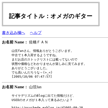
記事タイトル：オメガのギター
書き込み欄へ
ヘルプ
お名前 Name：
佐橋ＦＡＮ
山弦fanさん、情報ありがとうございます。

中古で１本入荷するようですね。

まだお店のストックリストには載ってないので

状態や価格などわかりませんが楽しみに見てみます。

ありがとうございました。

でも高いんだろうな～(>_<)

お名前 Name：
山弦fan
サイケデリズムのBlogに出てた情報だけど、

USEDのオメガが１本入って来るみたいよ？

http://psychede.exblog.jp/d2005-09-28
