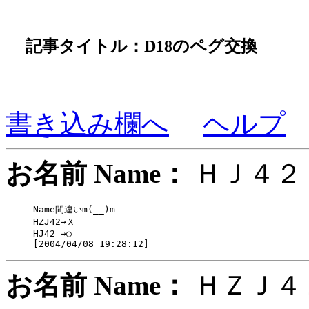
記事タイトル：D18のペグ交換
書き込み欄へ
ヘルプ
お名前 Name：
ＨＪ
Name間違いm(__)m

HZJ42→Ｘ

HJ42 →○

お名前 Name：
ＨＺＪ