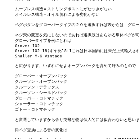
ムーブレス構造＝ストリングポストにがたつきがない

オイルレス構造＝オイル切れによる劣化がない

ペグボタンをグローバータイプの２０を選択すれば表からは　グロー
ネジ穴の変更を気にしないのであれば選択肢はあらゆる単体ペグが可
グローバータイプを例にとれば

Grover 102

Grover 102-18(ギヤ比18:1これは日本国内には未だ正式輸入さ
Shaller M-6 Vintage

と広がります。いずれにせよオープンバックを含めて好みのもので　良
グローバー・オープンバック

クルーソン・オープンバック

クルーソン・デラックス

クルーソン・シールドバック

グローバー・ロトマチック

シャーラー・ロトマチック

ゴトー・ロトマチック

と変遷していますから余り突飛な物は個人的には似合わないと思いま
尚ペグ交換による音の変化は
