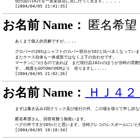
現行品の102cを一度楽器店に見に行って見ます。。。。。

お名前 Name：
匿名
あくまで個人的見解ですが.....

グロバーの205はシャフトのカバー部分が102と比べ太くなっていま
またケース自体も一体成形ではなく上下の合わせです。

マーチンにつけるのであれば　まだ現行品102cのほうが当時の雰囲
す。.精度もGOTOHのOEMより　劣りますし.....

お名前 Name：
ＨＪ４２
まずは書き込み2回クリック及び改行の件、この場を借りて申し訳ないで
匿名希望さん、回答有難う御座います。

ペグの件ですが205cだと思います。当時グレコのレスポールにい