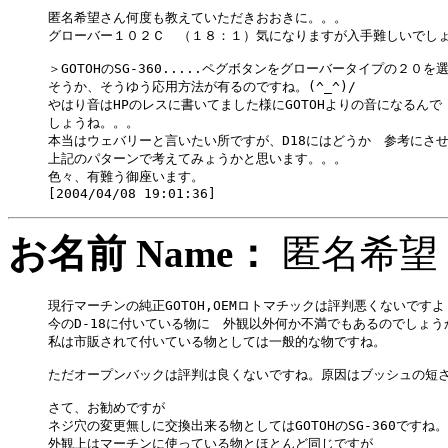
匿名希望さん何度も教えていただきおおきに。。。

グローバー１０２Ｃ　（１８：１）気になりますが入手難しいでしょ
＞GOTOHのSG-360.....ペグボタンをグローバータイプの２０を選
そうか、そうゆう応用方法が有るのですね。(^_^)/

やはり音はHPのレスに書いてました様にGOTOHよりの音になるんで

しょうね。。。

本当はウェバリーと言いたい所ですが、D18にはどうか　参考にさせ
上記のパターンで考えてみょうかと思います。。。

色々、有難う御座います。

お名前 Name：
匿名
現行マーチンの純正GOTOH,OEMロトマチックは評判悪くないですよ
今のD-18に付いている物に　外観以外何か不満でもあるのでしょうか
私は市販されて付いている物としては一般的な物ですね。

ただオープンバックは評判は良くないですね。原因はブッシュの短さ
さて、お勧めですが

ネジ穴の変更無しに交換出来る物としてはGOTOHのSG-360ですね。

外観上はマーチンに使っている物とほとんど同じですが
