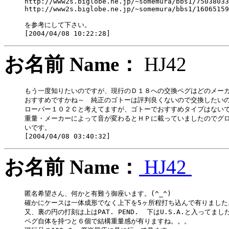
http://www2s.biglobe.ne.jp/~somemura/bbs1/75038033
http://www2s.biglobe.ne.jp/~somemura/bbs1/16065159
を参考にして下さい。

お名前 Name：
HJ4
もう一度知りたいのですが、現行のＤ１８への交換ペグはどのメーカ
おすすめですかね～　純正のゴトーは評判良くないので交換したいの
ローバー１０２Ｃと考えてますが、ゴトーでおすすめタイプはないで
重量・メーカーによって音が変わるとＨＰに載っていましたのでグロ
いです。

お名前 Name：
HJ42
匿名希望さん、何かと有難う御座います。(^_^)

確かにケースは一体成形でなく上下を5ヶ所程打ち込んで有りました。
又、裏の円の打刻は上はPAT. PEND.  下はU.S.A.と入ってました
ペグ自体を持つと６個で結構重量感が有りますね。。。
