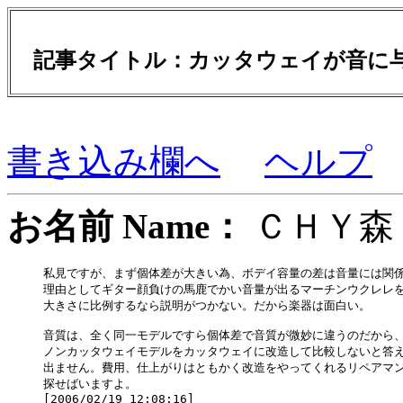
記事タイトル：カッタウェイが音に
書き込み欄へ
ヘルプ
お名前 Name：
ＣＨ
私見ですが、まず個体差が大きい為、ボデイ容量の差は音量には関係
理由としてギター顔負けの馬鹿でかい音量が出るマーチンウクレレを
大きさに比例するなら説明がつかない。だから楽器は面白い。　　　
音質は、全く同一モデルですら個体差で音質が微妙に違うのだから、
ノンカッタウェイモデルをカッタウェイに改造して比較しないと答え
出ません。費用、仕上がりはともかく改造をやってくれるリペアマン
探せばいますよ。
