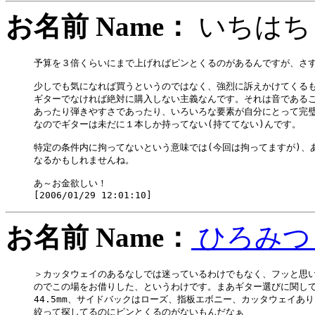
お名前 Name：
いち
予算を３倍くらいにまで上げればピンとくるのがあるんですが、さす
少しでも気になれば買うというのではなく、強烈に訴えかけてくるも
ギターでなければ絶対に購入しない主義なんです。それは音であるこ
あったり弾きやすさであったり、いろいろな要素が自分にとって完璧
なのでギターは未だに１本しか持ってない(持ててない)んです。

特定の条件内に拘ってないという意味では(今回は拘ってますが)、あ
なるかもしれませんね。

あ～お金欲しい！

お名前 Name：
ひろみ
＞カッタウェイのあるなしでは迷っているわけでもなく、フッと思い
のでこの場をお借りした、というわけです。まあギター選びに関しては
44.5mm、サイドバックはローズ、指板エボニー、カッタウェイあ
絞って探してるのにピンとくるのがないもんだなぁ
