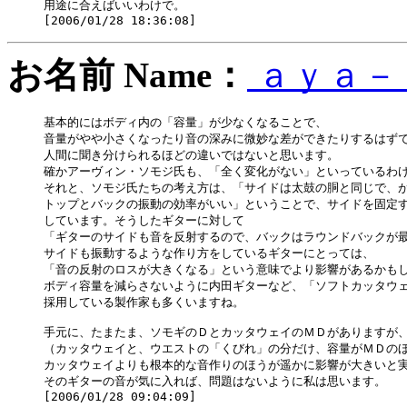
用途に合えばいいわけで。

お名前 Name：
ａｙａ－
基本的にはボディ内の「容量」が少なくなることで、

音量がやや小さくなったり音の深みに微妙な差ができたりするはずで
人間に聞き分けられるほどの違いではないと思います。

確かアーヴィン・ソモジ氏も、「全く変化がない」といっているわけ
それと、ソモジ氏たちの考え方は、「サイドは太鼓の胴と同じで、が
トップとバックの振動の効率がいい」ということで、サイドを固定す
しています。そうしたギターに対して

「ギターのサイドも音を反射するので、バックはラウンドバックが最
サイドも振動するような作り方をしているギターにとっては、

「音の反射のロスが大きくなる」という意味でより影響があるかもし
ボディ容量を減らさないように内田ギターなど、「ソフトカッタウェ
採用している製作家も多くいますね。

手元に、たまたま、ソモギのＤとカッタウェイのＭＤがありますが、
（カッタウェイと、ウエストの「くびれ」の分だけ、容量がＭＤのほ
カッタウェイよりも根本的な音作りのほうが遥かに影響が大きいと実
そのギターの音が気に入れば、問題はないように私は思います。
