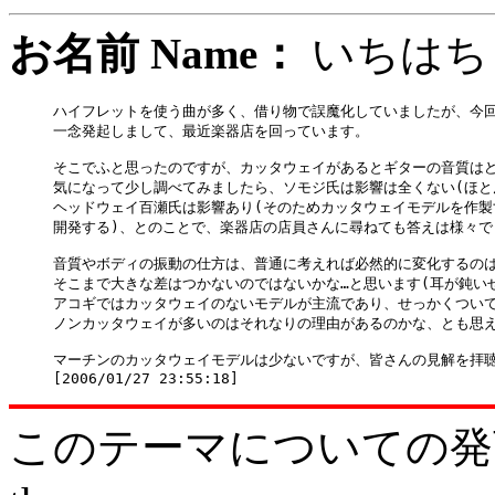
お名前 Name：
いち
ハイフレットを使う曲が多く、借り物で誤魔化していましたが、今回
一念発起しまして、最近楽器店を回っています。

そこでふと思ったのですが、カッタウェイがあるとギターの音質はど
気になって少し調べてみましたら、ソモジ氏は影響は全くない(ほと
ヘッドウェイ百瀬氏は影響あり(そのためカッタウェイモデルを作製
開発する)、とのことで、楽器店の店員さんに尋ねても答えは様々でし
音質やボディの振動の仕方は、普通に考えれば必然的に変化するのは
そこまで大きな差はつかないのではないかな…と思います(耳が鈍いせ
アコギではカッタウェイのないモデルが主流であり、せっかくついて
ノンカッタウェイが多いのはそれなりの理由があるのかな、とも思え
マーチンのカッタウェイモデルは少ないですが、皆さんの見解を拝聴
このテーマについての発言をどう