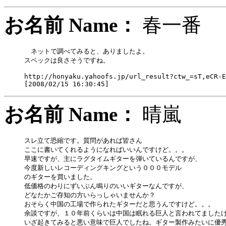
お名前 Name：
春一
　ネットで調べてみると、ありましたよ。

スペックは良さそうですね。

http://honyaku.yahoofs.jp/url_result?ctw_=sT,eCR-E
お名前 Name：
晴嵐
スレ立て恐縮です。質問があれば皆さん

ここに書いてくれるようになればいいんですけど。。。

早速ですが、主にラグタイムギターを弾いているんですが、

今度新しいレコーディングキングという０００モデル

のギターを買いました。

低価格のわりにずいぶん鳴りのいいギターなんですが、

どなたかご存知の方いらっしゃいませんか？

おそらく中国の工場で作られたギターだと思うんですけど。。。

余談ですが、１０年前くらいは中国は眠れる巨人と言われてましたけ
いざ起きてみると悪い意味で巨人でしたね。ギター製作みたいに優秀