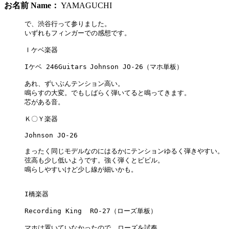
お名前 Name：
YAMAGUCHI
で、渋谷行って参りました。

いずれもフィンガーでの感想です。

Ｉケベ楽器

Iケベ 246Guitars	Johnson	JO-26（マホ単板）

あれ、ずいぶんテンション高い。

鳴らすの大変。でもしばらく弾いてると鳴ってきます。

芯がある音。

Ｋ〇Ｙ楽器

Johnson	JO-26

まったく同じモデルなのにはるかにテンションゆるく弾きやすい。

弦高も少し低いようです。強く弾くとビビル。

鳴らしやすいけど少し線が細いかも。

I橋楽器

Recording King	RO-27（ローズ単板）

マホは置いていなかったので、ローズを試奏
