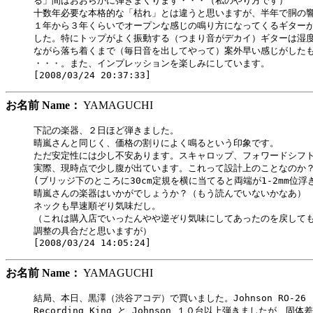
る」間はおおらかに弾きまくります・・・（私のやり方です）

十数年必要な本格的な「枯れ」とは違うと思いますが、半年で胴の響
１年から３年くらいでオープンな感じの鳴り方になってくるギターが
した。特にトップがよく振動する（つまり音がデカイ）ギターは湿度
ながら落ち着くまで（毎日音を出してやって）案外早い感じがしたも
・・・。また、インプレッションを楽しみにしています。

お名前 Name：
YAMAGUCHI
下記の楽器、２日ほど弾きました。

晴嵐さんと同じく、価格の割りによく鳴るという印象です。

ただ安定性には少し不安あります。スキャロップ、フォワードシフト
実際、現時点で少し腹が出ています。これって設計上のことなのか？
(ブリッジ下のところに30cm定規を横に当てると両端が1-2mm位浮き
晴嵐さんの楽器はいかがでしょうか？（もう読んでいないかなあ）

ネックも早速順ぞり気味だし。

（これは購入店でいったんやや逆ぞり気味にしてあったのを戻しても
調整の具合だと思いますが）

お名前 Name：
YAMAGUCHI
結局、本日、黒澤（渋谷アコデ）で買いました。Johnson RO-26 
Recording King と Johnson １０台以上弾きましたが、固