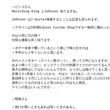
＞ビンゴさん

Recording King とJohnson 似てますね。

Johnson はJ-Guitar検索するとこんな記述も見られます。

＞デザインは5年間Gibson Custom Shopでギター制作に携わったGr
やはり同じ穴の狢？

仕様も価格も良く似てます。

＞ボデー全体で響いているという感じで鳴り出すのは

＞半年から１年くらいだと思います。

今のメインギター（スペイン製ガット）、買って２年になりますが、
あまり鳴ってこない。ピックアップだの内蔵マイクだのつけてるんで
過大な期待はしてなかったんんですが。もう少しは抜けてくると思っ
定価３０→売値１３だったから、やはり「わけあり」だったのか。

新品時も１３万にしたらちゃんとした作りと音だとは思ったのだけれ
成長というものがほとんど見られないのはちと残念。

ラインの音はいいんですが．．．

＞晴嵐さん

＞抜けが悪いときもあれば良いときのあるし、
