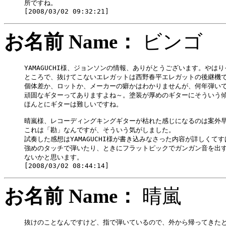
所ですね。

お名前 Name：
ビン
YAMAGUCHI様、ジョンソンの情報、ありがとうございます。やはり
ところで、抜けてこないエレガットは西野春平エレガットの後継機で
個体差か、ロットか、メーカーの癖かはわかりませんが、何年弾いて
頑固なギターってありますよね～。塗装が厚めのギターにそういう傾
ほんとにギターは難しいですね。

晴嵐様、レコーディングキングギターが枯れた感じになるのは案外早
これは「勘」なんですが、そういう気がしました。

試奏した感想はYAMAGUCHI様が書き込みなさった内容が詳しくてす
強めのタッチで弾いたり、ときにフラットピックでガンガン音を出す
ないかと思います。

お名前 Name：
晴嵐
抜けのことなんですけど、指で弾いているので、外から帰ってきたと