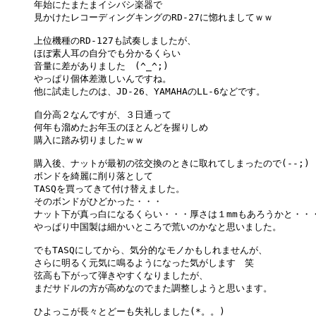
年始にたまたまイシバシ楽器で

見かけたレコーディングキングのRD-27に惚れましてｗｗ

上位機種のRD-127も試奏しましたが、

ほぼ素人耳の自分でも分かるくらい

音量に差がありました　(^_^;)

やっぱり個体差激しいんですね。

他に試走したのは、JD-26、YAMAHAのLL-6などです。

自分高２なんですが、３日通って

何年も溜めたお年玉のほとんどを握りしめ

購入に踏み切りましたｗｗ

購入後、ナットが最初の弦交換のときに取れてしまったので(--;)

ボンドを綺麗に削り落として

TASQを買ってきて付け替えました。

そのボンドがひどかった・・・

ナット下が真っ白になるくらい・・・厚さは１mmもあろうかと・・・(^
やっぱり中国製は細かいところで荒いのかなと思いました。

でもTASQにしてから、気分的なモノかもしれませんが、

さらに明るく元気に鳴るようになった気がします　笑

弦高も下がって弾きやすくなりましたが、

まだサドルの方が高めなのでまた調整しようと思います。

ひよっこが長々とどーも失礼しました(*。。)
