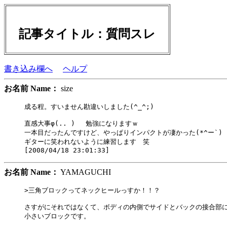
記事タイトル：質問スレ
書き込み欄へ
ヘルプ
お名前 Name：
size
成る程。すいません勘違いしました(^_^;)

直感大事φ(.. ) 　勉強になりますｗ

一本目だったんですけど、やっぱりインパクトが凄かった(*^ー`)

ギターに笑われないように練習します　笑

お名前 Name：
YAMAGUCHI
>三角ブロックってネックヒールっすか！！？

さすがにそれではなくて、ボディの内側でサイドとバックの接合部に
小さいブロックです。
