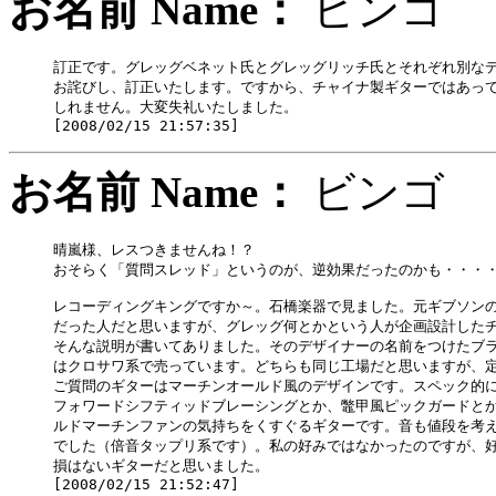
お名前 Name：
ビン
訂正です。グレッグベネット氏とグレッグリッチ氏とそれぞれ別なデ
お詫びし、訂正いたします。ですから、チャイナ製ギターではあって
しれません。大変失礼いたしました。

お名前 Name：
ビン
晴嵐様、レスつきませんね！？

おそらく「質問スレッド」というのが、逆効果だったのかも・・・・
レコーディングキングですか～。石橋楽器で見ました。元ギブソンの
だった人だと思いますが、グレッグ何とかという人が企画設計したチ
そんな説明が書いてありました。そのデザイナーの名前をつけたブラ
はクロサワ系で売っています。どちらも同じ工場だと思いますが、定
ご質問のギターはマーチンオールド風のデザインです。スペック的に
フォワードシフティッドブレーシングとか、鼈甲風ピックガードとか
ルドマーチンファンの気持ちをくすぐるギターです。音も値段を考え
でした（倍音タップリ系です）。私の好みではなかったのですが、好
損はないギターだと思いました。
