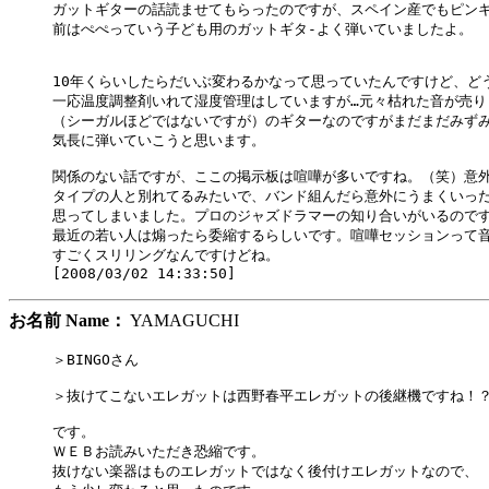
ガットギターの話読ませてもらったのですが、スペイン産でもピンキ
前はぺぺっていう子ども用のガットギタ-よく弾いていましたよ。

10年くらいしたらだいぶ変わるかなって思っていたんですけど、どう
一応温度調整剤いれて湿度管理はしていますが…元々枯れた音が売り

（シーガルほどではないですが）のギターなのですがまだまだみずみ
気長に弾いていこうと思います。

関係のない話ですが、ここの掲示板は喧嘩が多いですね。（笑）意外
タイプの人と別れてるみたいで、バンド組んだら意外にうまくいった
思ってしまいました。プロのジャズドラマーの知り合いがいるのです
最近の若い人は煽ったら委縮するらしいです。喧嘩セッションって音
すごくスリリングなんですけどね。

お名前 Name：
YAMAGUCHI
＞BINGOさん

＞抜けてこないエレガットは西野春平エレガットの後継機ですね！？
です。

ＷＥＢお読みいただき恐縮です。

抜けない楽器はものエレガットではなく後付けエレガットなので、
