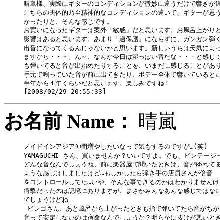
晴嵐様、実際にギターのコンディションが微妙に違うだけで響きが違
こちらの肉体的乃至精神的なコンディションの違いで、ギターが思う
かったりと、そんな感じです。

お買いになったギターは案外「敏感」だと思います。お風呂上がりと
影響はあると思います。あまり「過保護」にならずに、ガンガン弾く
出音になってくるんじゃないかと思います。新しいうちは天気によっ
ますから・・・。ん～、なんか今日は湿っぽい音だな・・・と感じて
も弾いてると音が出始めたりすることを、いまだに感じることがあり
手元で鳴っていた音が前に出てきたり、ボデー全体で響いているとい
半年から１年くらいだと思います。楽しみですね！

お名前 Name：
晴嵐
メイドインアジア仲間増やしたいなって気もするのですが…(笑)

YAMAGUCHI さん、買いませんか？いいですよ。でも、ビンテージっ
どんな音なんでしょうね、前に楽器屋で聞いたときは、音がゆれてる
ような感じはしましたけど…もしかしたら弾き手の店員さんが倍音

をコントロールしてた…いや、そんな事できるのかはわかりませんけど
衝撃だったのは記憶にありますが、まさかみんなあんな感じではない
でしょうけどね

 ビンゴさん、あと風呂から上がったときも指で弾いてたら音がちが
音って安定しないのは宿命なんでしょうか？明らかに抜けが悪いとき