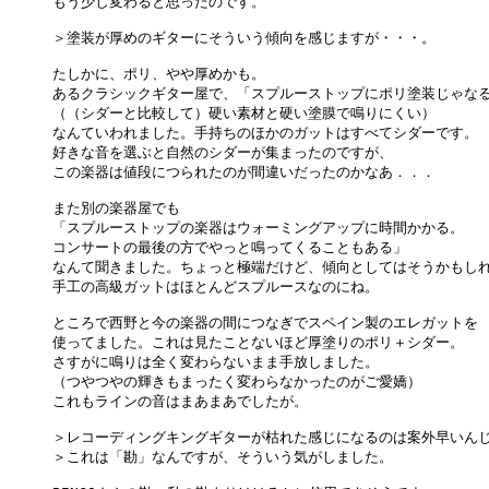
もう少し変わると思ったのです。

＞塗装が厚めのギターにそういう傾向を感じますが・・・。

たしかに、ポリ、やや厚めかも。

あるクラシックギター屋で、「スプルーストップにポリ塗装じゃなる
（（シダーと比較して）硬い素材と硬い塗膜で鳴りにくい）

なんていわれました。手持ちのほかのガットはすべてシダーです。

好きな音を選ぶと自然のシダーが集まったのですが、

この楽器は値段につられたのが間違いだったのかなあ．．．

また別の楽器屋でも

「スプルーストップの楽器はウォーミングアップに時間かかる。

コンサートの最後の方でやっと鳴ってくることもある」

なんて聞きました。ちょっと極端だけど、傾向としてはそうかもしれ
手工の高級ガットはほとんどスプルースなのにね。

ところで西野と今の楽器の間につなぎでスペイン製のエレガットを

使ってました。これは見たことないほど厚塗りのポリ＋シダー。

さすがに鳴りは全く変わらないまま手放しました。

（つやつやの輝きもまったく変わらなかったのがご愛嬌）

これもラインの音はまあまあでしたが。

＞レコーディングキングギターが枯れた感じになるのは案外早いんじ
＞これは「勘」なんですが、そういう気がしました。
