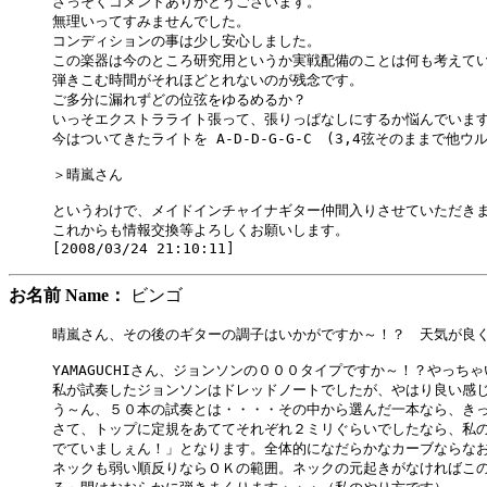
さっそくコメントありがとうございます。

無理いってすみませんでした。

コンディションの事は少し安心しました。

この楽器は今のところ研究用というか実戦配備のことは何も考えてい
弾きこむ時間がそれほどとれないのが残念です。

ご多分に漏れずどの位弦をゆるめるか？

いっそエクストラライト張って、張りっぱなしにするか悩んでいます
今はついてきたライトを A-D-D-G-G-C　(3,4弦そのままで他
＞晴嵐さん

というわけで、メイドインチャイナギター仲間入りさせていただきま
これからも情報交換等よろしくお願いします。

お名前 Name：
ビンゴ
晴嵐さん、その後のギターの調子はいかがですか～！？　天気が良く
YAMAGUCHIさん、ジョンソンの０００タイプですか～！？やっちゃ
私が試奏したジョンソンはドレッドノートでしたが、やはり良い感じ
う～ん、５０本の試奏とは・・・・その中から選んだ一本なら、きっ
さて、トップに定規をあててそれぞれ２ミリぐらいでしたなら、私の
でていましぇん！」となります。全体的になだらかなカーブならなお
ネックも弱い順反りならＯＫの範囲。ネックの元起きがなければこの