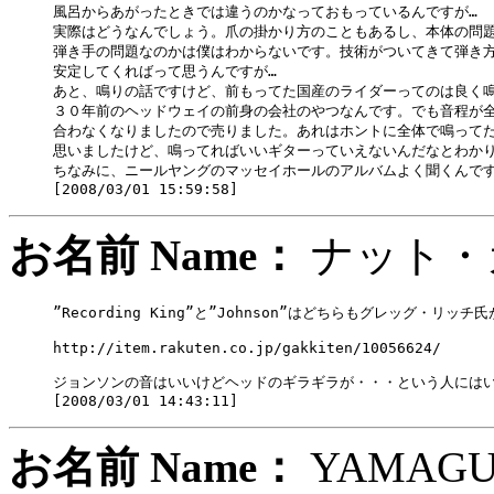
風呂からあがったときでは違うのかなっておもっているんですが…

実際はどうなんでしょう。爪の掛かり方のこともあるし、本体の問題
弾き手の問題なのかは僕はわからないです。技術がついてきて弾き方
安定してくればって思うんですが…

あと、鳴りの話ですけど、前もってた国産のライダーってのは良く鳴
３０年前のヘッドウェイの前身の会社のやつなんです。でも音程が全
合わなくなりましたので売りました。あれはホントに全体で鳴ってた
思いましたけど、鳴ってればいいギターっていえないんだなとわかり
ちなみに、ニールヤングのマッセイホールのアルバムよく聞くんです
お名前 Name：
ナット
”Recording King”と”Johnson”はどちらもグレッグ・リ
http://item.rakuten.co.jp/gakkiten/10056624/

ジョンソンの音はいいけどヘッドのギラギラが・・・という人にはい
お名前 Name：
YAMA