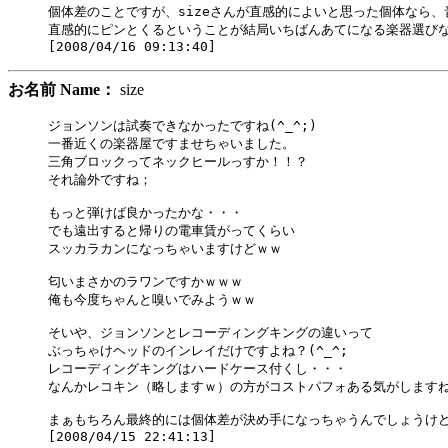
個体差のことですが、sizeさんが直感的によいと思った個体なら、
直感的にピンとくるということが結局いちばんあてになる楽器選びな
お名前 Name：
size
ジョンソンは試奏できなかったですね(^_^;)

一番近くの楽器屋ですませちゃいました。

三角ブロックってネックヒールっすか！！？

それ論外ですね；

もっと弾けば良かったかな・・・

でも遠出すると帰りの電車賃がってくらい

スッカラカンになっちゃいますけどｗｗ

匂いまさかのラワンですかｗｗｗ

俺も今度ちゃんと嗅いでみようｗｗ

そいや、ジョンソンとレコーディングキングの違いって

ぶっちゃけヘッドのインレイだけですよね？(^_^;

レコーディングキングはハードケース付くし・・・

なんかレコキン（略しますｗ）の方がコストパフォある気がしますね(
まぁもちろん最終的には個体差が決め手になっちゃうんでしょうけど(^