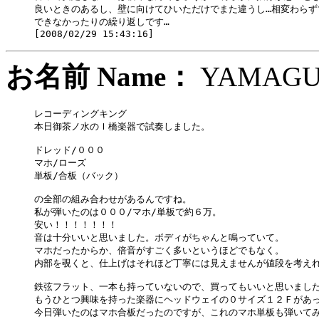
良いときのあるし、壁に向けてひいただけでまた違うし…相変わらずで
できなかったりの繰り返しです…

お名前 Name：
YAMA
レコーディングキング

本日御茶ノ水のＩ橋楽器で試奏しました。

ドレッド/０００

マホ/ローズ

単板/合板（バック）

の全部の組み合わせがあるんですね。

私が弾いたのは０００/マホ/単板で約６万。

安い！！！！！！！

音は十分いいと思いました。ボディがちゃんと鳴っていて。

マホだったからか、倍音がすごく多いというほどでもなく。

内部を覗くと、仕上げはそれほど丁寧には見えませんが値段を考えれ
鉄弦フラット、一本も持っていないので、買ってもいいと思いました
もうひとつ興味を持った楽器にヘッドウェイの０サイズ１２Ｆがあっ
今日弾いたのはマホ合板だったのですが、これのマホ単板も弾いてみ