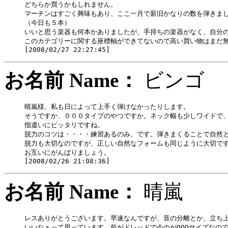
どちらか買うかもしれません。

マーチンはすごく興味もあり、ここ一月で新旧かなりの数を弾きまし
（今日も５本）

いいと思う楽器も何本かありましたが、手持ちの楽器がなく、自分の
このカテゴリーに関する座標軸ができてないので高い買い物はまだ無
お名前 Name：
ビン
晴嵐様、私も日によって上手く弾けなかったりします。

そうですか、０００タイプのやつですか。ネック幅も少しワイドで、
指遣いにピッタリですね。

脱力のコツは・・・・練習あるのみ、です。弾きまくることで自然と
脱力も大切なのですが、正しい自然なフォームも同じように大切です
お互いにがんばりましょう。

お名前 Name：
晴嵐
レスありがとうございます。早速なんですが、音の分離とか、立ち上
いいなぁって思っています。前がドレッドで今のがOOOサイズなの