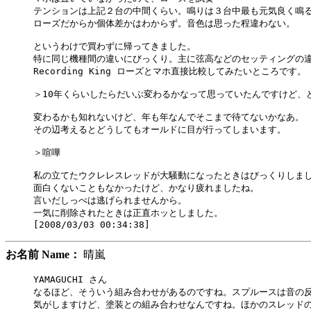
テンションは上記２台の中間くらい。鳴りは３台中最も元気良く鳴る
ローズだからか個体差かはわからず。音色は思った程違わない。

というわけで買わずに帰ってきました。

特に同じ機種間の違いにびっくり。主に弦高などのセッティングの違
Recording King ローズとマホ直接比較してみたいところです。

＞10年くらいしたらだいぶ変わるかなって思っていたんですけど、ど
変わるかも知れないけど、年も年なんでそこまで待てないかなあ。

その辺考えるとどうしてもオールドに目が行ってしまいます。

＞喧嘩

私の立てたウクレレスレッドが大騒動になったときはびっくりしまし
面白くないこともなかったけど、かなり疲れましたね。

言いだしっぺは逃げられませんから。

一気に削除されたときは正直ホッとしました。

お名前 Name：
晴嵐
YAMAGUCHI さん

なるほど、そういう組み合わせがあるのですね。スプルースは音の反
気がしますけど、塗装との組み合わせなんですね。ほかのスレッドの