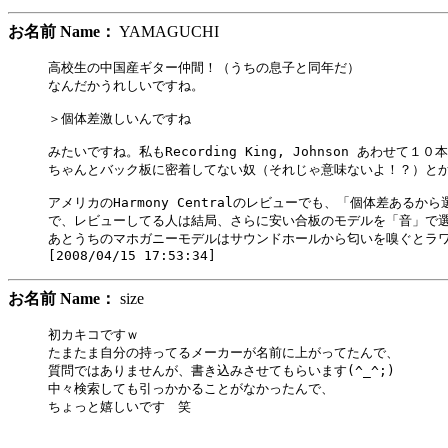
お名前 Name：
YAMAGUCHI
高校生の中国産ギター仲間！（うちの息子と同年だ）

なんだかうれしいですね。

＞個体差激しいんですね

みたいですね。私もRecording King, Johnson あ
ちゃんとバック板に密着してない奴（それじゃ意味ないよ！？）とか
アメリカのHarmony Centralのレビューでも、「個体差ある
で、レビューしてる人は結局、さらに安い合板のモデルを「音」で選
あとうちのマホガニーモデルはサウンドホールから匂いを嗅ぐとラワ
お名前 Name：
size
初カキコですｗ

たまたま自分の持ってるメーカーが名前に上がってたんで、

質問ではありませんが、書き込みさせてもらいます(^_^;)

中々検索しても引っかかることがなかったんで、

ちょっと嬉しいです　笑
