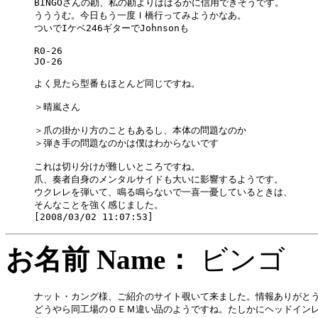
BINGOさんの勘、私の勘よりははるかに信用できそうです。

うううむ。今日もう一度Ｉ橋行ってみようかなあ。

ついでIケベ246ギターでJohnsonも

R0-26

JO-26

よく見たら型番もほとんど同じですね。

＞晴嵐さん 

＞爪の掛かり方のこともあるし、本体の問題なのか

＞弾き手の問題なのかは僕はわからないです

これは切り分けが難しいところですね。

爪、奏者自身のメンタルサイドも大いに影響するようです。

ウクレレを弾いて、鳴る鳴らないで一喜一憂しているときは、

そんなことを強く感じました。

お名前 Name：
ビン
ナット・カング様、ご紹介のサイト覗いて来ました。情報ありがとう
どうやら同工場のＯＥＭ違い品のようですね。たしかにヘッドインレ