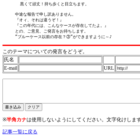
  黒くて頑丈！持ち歩くと目立ちます。

中途な報告で申し訳ありません。

『オィ、それは違うぞ！』

『この年代には、こんなケースが存在してたよ。』

との、ご意見、ご発言をお待ちします。

このテーマについての発言をどうぞ。
氏名
E-mail
URL
※
半角カナ
は使用しないようにしてください。文字化けしま
記事一覧に戻る