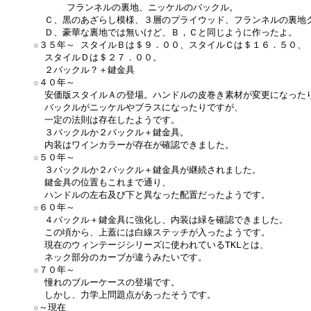
      フランネルの裏地、ニッケルのバックル。

  Ｃ、黒のあざらし模様、３層のプライウッド、フランネルの裏地ク
  Ｄ、豪華な裏地では無いけど、Ｂ，Ｃと同じように作ったよ。

☆３５年～ スタイルＢは＄９．００、スタイルＣは＄１６．５０、

  スタイルＤは＄２７．００。

  ２バックル？＋鍵金具

☆４０年～

  安価版スタイルＡの登場。ハンドルの皮巻き素材が変更になったり
  バックルがニッケルやブラスになったりですが、

  一定の法則は存在したようです。

  ３バックルか２バックル＋鍵金具。

  内装はワインカラーが存在が確認できました。

☆５０年～  

  ３バックルか２バックル＋鍵金具が継続されました。

  鍵金具の位置もこれまで通り、

  ハンドルの左右及び下と異なった配置だったようです。

☆６０年～

  ４バックル＋鍵金具に強化し、内装は緑を確認できました。

  この頃から、上蓋には白線ステッチが入ったようです。

  現在のウィンテージシリーズに使われているTKLとは、

  ネック部分のカーブが違うみたいです。

☆７０年～

  憧れのブルーケースの登場です。

  しかし、力学上問題点があったそうです。

☆～現在
