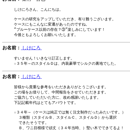
しけにろさん、こんにちは。

ケースの研究をアップしていただき、有り難うございます。

ケースにもこんなに変遷があったのですね。

”ブルーケース以前の存在？③”楽しみにしています！

お名前：
しけにろ
すいません！いきなり訂正します。

お名前：
しけにろ
皆様から貴重な参考をいただきありがとうございます。

この場をお借りして、中間報告をさせていただきます。

ご協力していただいた方に、改め感謝いたします。

下記記載年代はとてもアバウトです。

☆３４年～（ケースは純正では無く注文制作だったみたいです。）

  ３種類（スタイルＢ、スタイルＣ、スタイルＤ）から選択

  できたそうです。

  Ｂ、ワニ目模様で頑丈（３４年当時、）堅い木でできてるよ！
