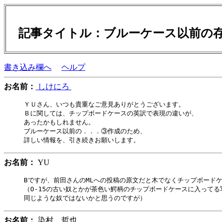
記事タイトル：ブルーケース以前の
書き込み欄へ
ヘルプ
お名前：
しけにろ
ＹＵさん、いつも貴重なご意見ありがとうございます。

Ｂに関しては、チップボードケースの英訳で表現の違いが、

あったかもしれません。

ブルーケース以前の．．．③作成のため、

お名前：
YU
Bですが、前田さんのMLへの投稿の原文だと木でなくチップボードケ
（O-15の古い奴とかが茶色い鰐柄のチップボードケースに入ってる
お名前：
染村 哲也