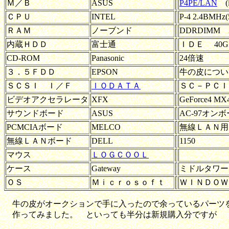
Ｍ／Ｂ
ASUS
P4PE/LAN
(i
ＣＰＵ
INTEL
P-4 2.4BMHz
ＲＡＭ
ノーブンド
DDRDIMM 2
内蔵ＨＤＤ
富士通
ＩＤＥ 40G
CD-ROM
Panasonic
24倍速
３．５ＦＤＤ
EPSON
牛の皮につい
ＳＣＳＩ Ｉ／Ｆ
ＩＯＤＡＴＡ
ＳＣ－ＰＣＩ
ビデオアクセラレータ
XFX
GeForce4 MX
サウンドボード
ASUS
AC-97オン
PCMCIAボード
MELCO
無線ＬＡＮ用
無線ＬＡＮボード
DELL
1150
マウス
ＬＯＧＣＯＯＬ
ケース
Gateway
ミドルタワー
ＯＳ
Ｍｉｃｒｏｓｏｆｔ
ＷＩＮＤＯＷＳ2
牛の皮がオークションで手に入ったので余っているパーツ
作ってみました。 といっても半分は新規購入分ですが