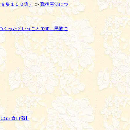
論文集１００選）
≫
戦後憲法につ
つくったということです。民族ご
GS 倉山満】