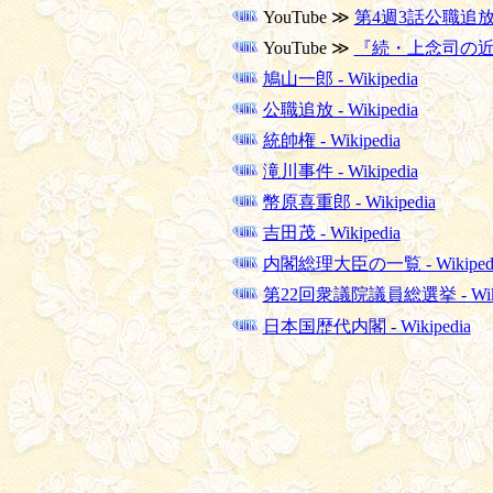
YouTube ≫
第4週3話公職追
YouTube ≫
『続・上念司の近衛内
鳩山一郎 - Wikipedia
公職追放 - Wikipedia
統帥権 - Wikipedia
滝川事件 - Wikipedia
幣原喜重郎 - Wikipedia
吉田茂 - Wikipedia
内閣総理大臣の一覧 - Wikiped
第22回衆議院議員総選挙 - Wiki
日本国歴代内閣 - Wikipedia