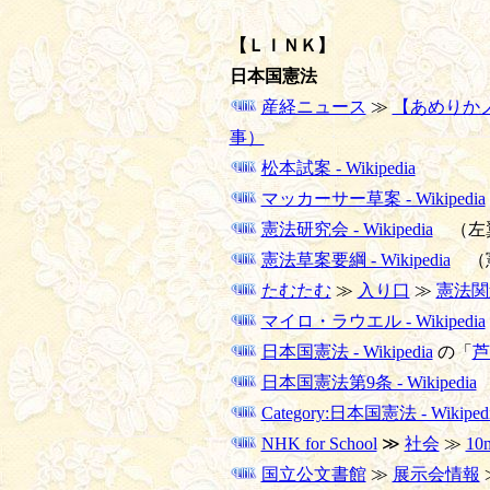
【ＬＩＮＫ】
日本国憲法
産経ニュース
≫
【あめりか
事）
松本試案 - Wikipedia
マッカーサー草案 - Wikipedia
憲法研究会 - Wikipedia
（左
憲法草案要綱 - Wikipedia
（憲
たむたむ
≫
入り口
≫
憲法関
マイロ・ラウエル - Wikipedia
日本国憲法 - Wikipedia
の「
芦
日本国憲法第9条 - Wikipedia
Category:日本国憲法 - Wikiped
NHK for School
≫
社会
≫
10
国立公文書館
≫
展示会情報