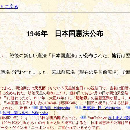
５に戻る
1946年 日本国憲法公布
、戦後の新しい憲法「日本国憲法」が
公布
された。
施行
は翌
注）
議場で行われた。また、宮城前広場（現在の皇居前広場）で新
日である。明治期には
天長節
（今でいう天皇誕生日）の祝祭日で、当初は旧暦9月
3日に改められた。明治天皇の崩御により、崩御日である7月30日が明治天皇
1日に替わったが、1925年（大正14年）に「
明治節
」の請願運動が起こり、1
。日本国憲法公布より後の1948年（昭和23年）に「国民の祝日に関する法律
とされた。（出典：
明治節 - Wikipedia
、
天皇誕生日 - Wikipedia
、
休日ニ関スル件 - Wikipedia
。 ）
昭和21年）には、11月3日は
明治節
であった。
YouTube ≫
高山正之×菅
（20分40秒付近から）の高山正之氏の発言によると、日本国憲法の公布は当
マーク・ゲイン著「ニッポン日記」に書かれているそうです。