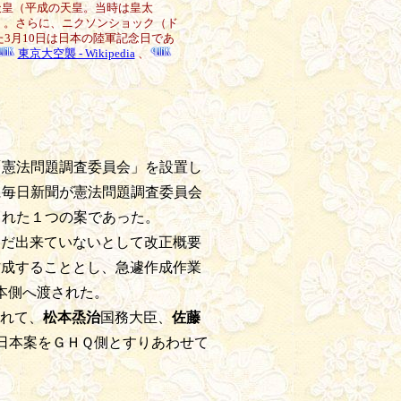
上天皇（平成の天皇。当時は皇太
日）。さらに、ニクソンショック（ド
た3月10日は日本の陸軍記念日であ
東京大空襲 - Wikipedia
、
「憲法問題調査委員会」を設置し
に毎日新聞が憲法問題調査委員会
された１つの案であった。
まだ出来ていないとして改正概要
作成することとし、急遽作成作業
日本側へ渡された。
れて、
松本烝治
国務大臣、
佐藤
に日本案をＧＨＱ側とすりあわせて