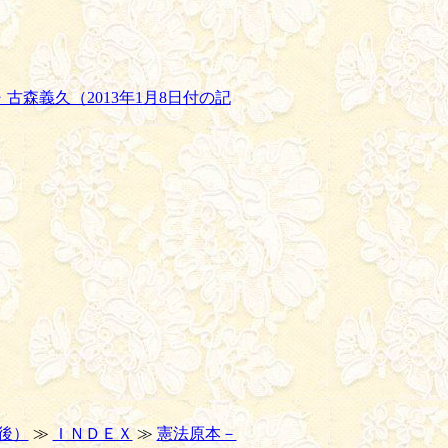
森義久（2013年1月8日付の記
p後）
≫
ＩＮＤＥＸ
≫
憲法原本－