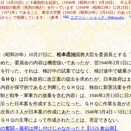
（4月29日）にＡ級戦犯を起訴し（1946年（昭和21年）4月29日）、今
級戦犯の処刑（死刑の執行）を行っています（1948年（昭和23年）12月23
（1971年）であること、東京大空襲（1945年（昭和20年）3月10日）のあっ
付近から）で指摘しています。（参考：
ニクソン・ショック - Wikipedia
、
年（昭和20年）10月27日に、
松本烝治
国務大臣を委員長とする
めた。委員会の内容は機密扱いであったが、翌1946年2月1日
道を行った。それは、検討中の試案ではなく、検討途中で破棄
（
ＧＨＱ
）は日本政府に改正案の提出を求めたが、日本政府は
正内容が保守的であると判断したＧＨＱは、独自に新憲法案を
制と戦争・軍事力の放棄を含む内容）は、1946年2月13日に
沿った日本案を作成することになった。ＧＨＱに作業を急がさ
次長の３人が日本案の作成にあたった。1946年3月4日～5日
てＧＨＱの主導によって作成されたことは、否定できない。
治の奮闘～最初は押し付けじゃなかった？【CGS 倉山満】