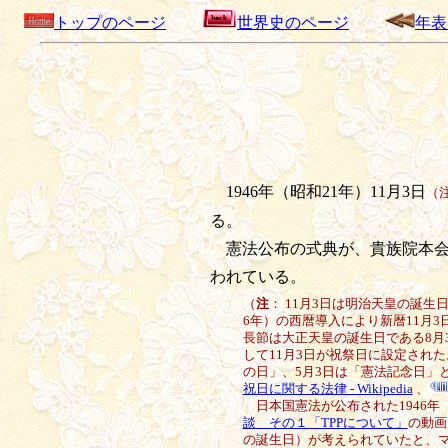
トップのページ
世界史のページ
年表
1946年（昭和21年）11月3日
（
る。
憲法公布の式典が、貴族院本会
われている。
（
注
： 11月3日は明治天皇の誕生
6年）の西暦導入により新暦11月
長節は大正天皇の誕生日である8月3
して11月3日が祝祭日に設定された
の日」、5月3日は「憲法記念日」
祝日に関する法律 - Wikipedia
、
日本国憲法が公布された1946年（
談 その１「TPPについて」
の動画
の誕生日）が考えられていたと、