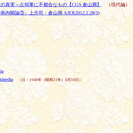
放の真実～占領軍に不都合なもの【CGS 倉山満】
（現代編）
閣論③』上念司・倉山満 AJER2012.2.28(3)
ia
pedia
（注：1946年（昭和21年）4月10日）