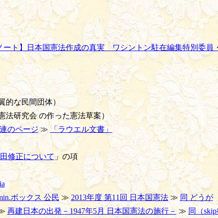
ノート】日本国憲法作成の真実 ワシントン駐在編集特別委員・古
翼的な民間団体）
法研究会 の作った憲法草案）
連のページ
≫
「ラウエル文書」
田修正について
」の項
ia
min.ボックス 公民
≫
2013年度 第11回 日本国憲法
≫
同 どうが
≫
再建日本の出発－1947年5月 日本国憲法の施行－
≫
同（ski