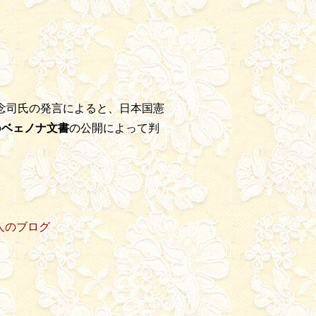
念司氏の発言によると、日本国憲
の
ベェノナ文書
の公開によって判
のブログ