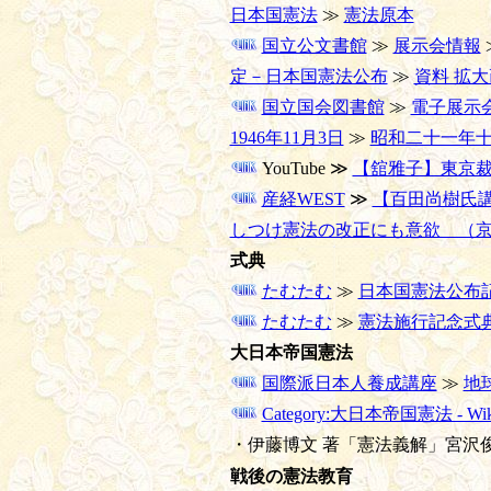
日本国憲法
≫
憲法原本
国立公文書館
≫
展示会情報
定－日本国憲法公布
≫
資料 拡
国立国会図書館
≫
電子展示
1946年11月3日
≫
昭和二十一年十
YouTube ≫
【舘雅子】東京裁判
産経WEST
≫
【百田尚樹氏
しつけ憲法の改正にも意欲 （京都
式典
たむたむ
≫
日本国憲法公布
たむたむ
≫
憲法施行記念式
大日本帝国憲法
国際派日本人養成講座
≫
地
Category:大日本帝国憲法 - Wiki
・伊藤博文 著「憲法義解」宮沢俊
戦後の憲法教育