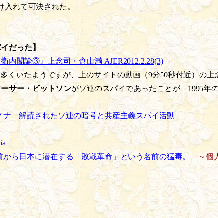
受け入れて可決された。
パイだった】
閣論③』上念司・倉山満 AJER2012.2.28(3)
多くいたようですが、上のサイトの動画（9分50秒付近）の上
アーサー・ビットソン
がソ連のスパイであったことが、1995年
ェノナ 解読されたソ連の暗号と共産主義スパイ活動
ia
前から日本に潜在する「敗戦革命」という名前の猛毒。
～個人