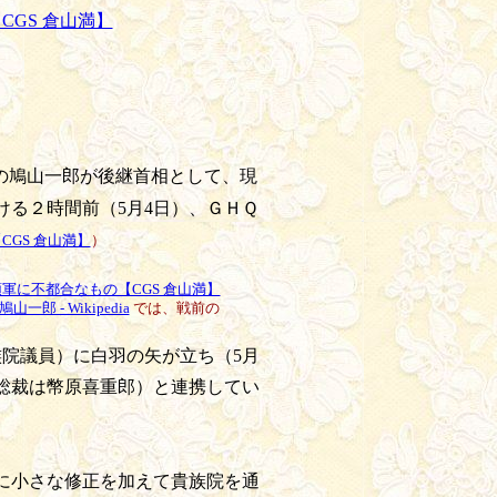
GS 倉山満】
の鳩山一郎が後継首相として、現
ける２時間前（5月4日）、ＧＨＱ
GS 倉山満】
）
軍に不都合なもの【CGS 倉山満】
鳩山一郎 - Wikipedia
では、戦前の
院議員）に白羽の矢が立ち（5月
（総裁は幣原喜重郎）と連携してい
日に小さな修正を加えて貴族院を通