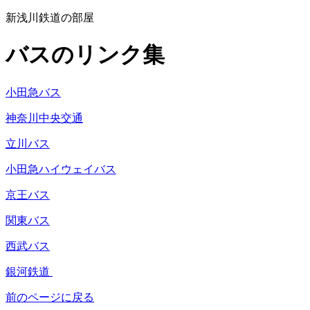
新浅川鉄道の部屋
バスのリンク集
小田急バス
神奈川中央交通
立川バス
小田急ハイウェイバス
京王バス
関東バス
西武バス
銀河鉄道
前のページに戻る