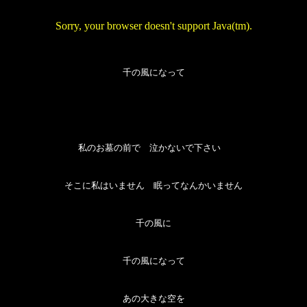
Sorry, your browser doesn't support Java(tm).
千の風になって
私のお墓の前で 泣かないで下さい
そこに私はいません 眠ってなんかいません
千の風に
千の風になって
あの大きな空を