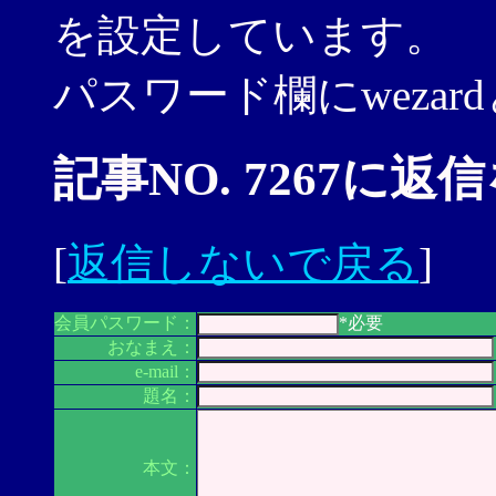
を設定しています。
パスワード欄にweza
記事NO. 7267に返
[
返信しないで戻る
]
会員パスワード：
*必要
おなまえ：
e-mail：
題名：
本文：