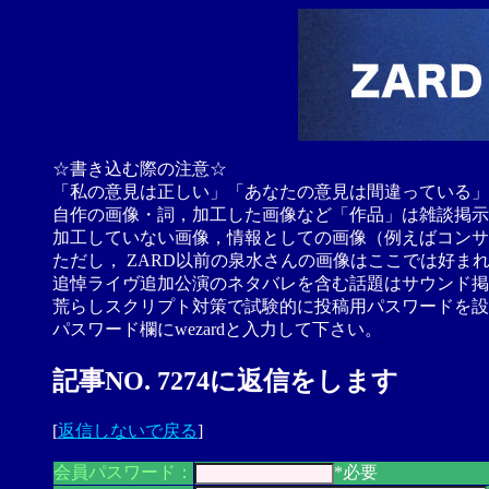
☆書き込む際の注意☆
「私の意見は正しい」「あなたの意見は間違っている」
自作の画像・詞，加工した画像など「作品」は雑談掲示
加工していない画像，情報としての画像（例えばコンサ
ただし， ZARD以前の泉水さんの画像はここでは好ま
追悼ライヴ追加公演のネタバレを含む話題はサウンド掲
荒らしスクリプト対策で試験的に投稿用パスワードを設
パスワード欄にwezardと入力して下さい。
記事NO. 7274に返信をします
[
返信しないで戻る
]
会員パスワード：
*必要