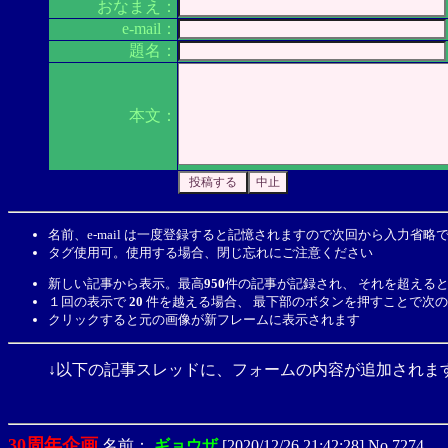
おなまえ：
e-mail：
題名：
本文：
名前、e-mail は一度登録すると記憶されますので次回から入力省略
タグ使用可。使用する場合、閉じ忘れにご注意ください
新しい記事から表示。最高
950
件の記事が記録され、 それを超える
１回の表示で
20
件を越える場合、 最下部のボタンを押すことで次
クリックすると元の画像が新フレームに表示されます
↓以下の記事スレッドに、フォームの内容が追加されま
30周年企画
名前：
ギョウザ
[2020/12/26,21:42:28] No.7274