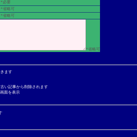
*必要
*省略可
*省略可
*省略可
できます
と古い記事から削除されます
の画面を表示
す