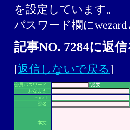
を設定しています。
パスワード欄にweza
記事NO. 7284に返
[
返信しないで戻る
]
会員パスワード：
*必要
おなまえ：
e-mail：
題名：
本文：