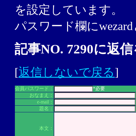
を設定しています。
パスワード欄にweza
記事NO. 7290に返
[
返信しないで戻る
]
会員パスワード：
*必要
おなまえ：
e-mail：
題名：
本文：