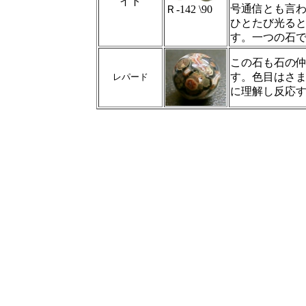
イト
号通信とも言
Ｒ‐142 \90
ひとたび光る
す。一つの石
この石も石の
す。色目はさ
レパード
に理解し反応