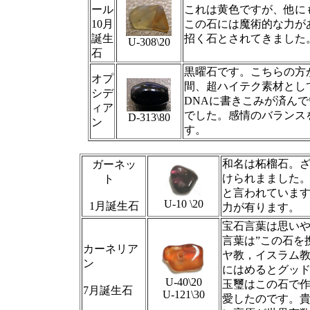
ール
これは黄色ですが、他にも
10月
この石には魔術的な力が
誕生
招く石とされてきました
U-308\20
石
黒曜石です。こちらの方
オプ
間、超ハイテク素材とし
シデ
DNAに書きこみが済ん
ィア
でした。感情のバランス
D-313\80
ン
す。
和名は柘榴石。
ガーネッ
けられまました
ト
と言われていま
U-10 \20
1月誕生石
力が有ります。
宝石言葉は思い
言葉は”この石を
カーネ
リア
ヤ教，イスラム
ン
にはめるとグッド
U-40\20
玉璽はこの石で作
7月誕生石
U-121\30
愛したのです。