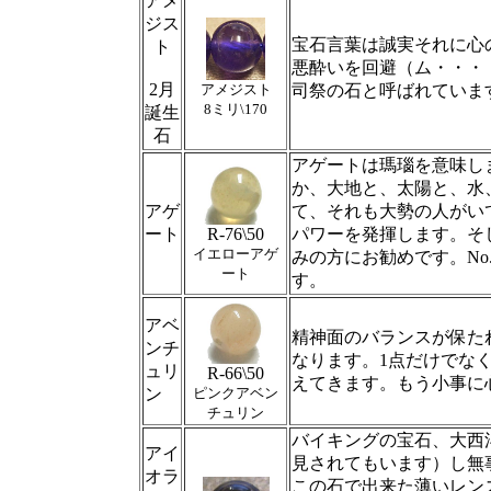
アメ
ジス
宝石言葉は誠実それに心
ト
悪酔いを回避（ム・・・
2月
アメジスト
司祭の石と呼ばれていま
8ミリ\170
誕生
石
アゲートは瑪瑙を意味し
か、大地と、太陽と、水
アゲ
て、それも大勢の人がい
ート
R-76\50
パワーを発揮します。そ
イエローアゲ
みの方にお勧めです。No
ート
す。
アベ
精神面のバランスが保た
ンチ
なります。1点だけでな
ュリ
R-66\50
えてきます。もう小事に
ン
ピンクアベン
チュリン
バイキングの宝石、大西
アイ
見されてもいます）し無
オラ
この石で出来た薄いレン