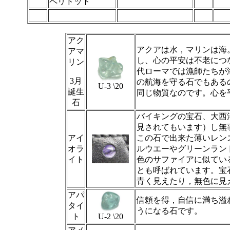
ペリドット
アク
アクアは水，マリンは海
アマ
し、心の平安は不老につ
リン
代ローマでは漁師たちが
3月
の航海を守る石でもある
U-3 \20
誕生
同じ物質なのです。心を
石
バイキングの宝石、大西
見されてもいます）し無
アイ
この石で出来た薄いレン
オラ
ルウエーやグリーンラン
イト
色のサファイアに似てい
とも呼ばれています。宝
青く見えたり，無色に見
アパ
信頼を得，自信に満ち溢
タイ
うになる石です。
ト
U-2 \20