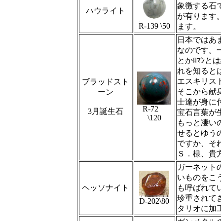
象徴する石
ハウライト
が有ります
R-139 \50
ます。
日本ではあ
なのです。
とかﾛﾏﾝ
れを知ると
エスキリス
ブラッドスト
そこから献
ーン
士達が身に
R‐72
3月誕生石
宝石言葉が
\120
もっと凄い
せるとゆう
ですか、そ
Ｓ．様、貴
ガーネット
いものをこ
ヘッソナイト
も呼ばれて
珍重されて
D-202\80
タリオに加