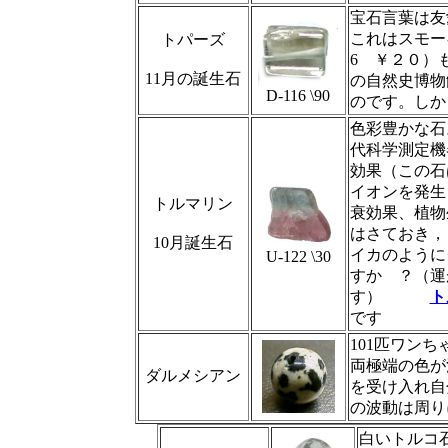
宝石言葉は友
これはスモー
トパーズ
6 ￥２０）
11月の誕生石
の自然史博物
D-116 \90
のです。しか
色彩豊かな石
代科学測定機
効果（この石
イオンを発生
トルマリン
衰効果、植物
はさておき，
10月誕生石
イカのように
U-122 \30
すか ？（運
す）
ト
です
101匹ワン
両極端の色が
ダルメシアン
を受け入れ自
の波動は周り
白いトルコ