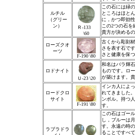
この石には緑
ルチル
ところはほと
（グリー
に，かつ即効
ン）
この2つの石を
Ｒ‐133
貴方が決める
\60
古くから彫刻
ローズクオ
さを表す石で
ーツ
さと健康を保
F-190 \80
和名はバラ輝石
ロドナイト
ものです。ロ
が築けます。
Ｕ‐23 \20
インカ人によ
ロードクロ
れてきました
サイト
ンボル。持つ
F-191 \80
す。
この石はゴー
し，ブルーは
す。永遠の時
ラブラドラ
ることですべ