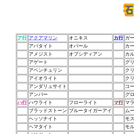
ア行
アクアマリン
オニキス
カ行
ガ
アパタイト
オパール
カ
アメジスト
オプシディアン
カ
アゲート
グ
アベンチュリン
ク
アイオライト
ク
アンダリュサイト
コ
アンバー
グ
ハ行
ハウライト
フローライト
マ行
マ
ブラッドストーン
ブルータイガーアイ
ム
ヘッソナイト
モ
ヘマタイト
モ