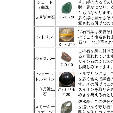
す。緑の大地であ
ジェード
財、豊かになり、
（翡翠）
ともつながります
U-41 \20
５月誕生石
多く緑は豊かさそ
愛される所以なの
宝石言葉は友愛そ
シトリン
のでこう命名され
石”として珍重さ
R-68 \150
この石を身に付け
ると言われていま
ジャスパー
ザイン石のD-12
U-9 \10
お楽しみ頂けます
トルマリンには、
ショール
を多く含んで黒色
トルマリン
す。その所以はこ
１０月誕生
約8ミリ玉
スイオンを取り込
石
\120
めきを与える石と
煙水晶。この煙色
スモーキー
を追い払う守り石
クオーツ
彫刻を施しカメオ