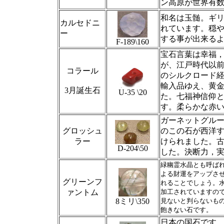
ン高原が世界有
和名は玉髄。ギ
カルセドニ
れています。穏
ー
する事が出来る
F-189\160
宝石言葉は幸福
が、江戸時代以
コラール
のシルクロード
輸入品ゆえ、黄
3月誕生石
U‐35 \20
た。七福神信仰
す。柔らかな赤
ガーネットグル
グロッシュ
のこの石が西洋
ラー
けられました。
D-204\50
した。決断力，
緑幽霊水晶とも呼ば
よる財運をアップさ
グリーンフ
れることでしょう。
ァントム
加工されていますの
8ミリ\350
見ないと判らないも
飽きない石です。
日本の国石です