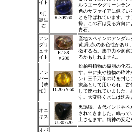
イト
ルウエーやグリーンラン
色のサファイアに似てい
9月
とも呼ばれています。サ
R‐309\60
誕生
操。この石は見る方向に
石
青石。
アン
産地スペインのアンダル
ダリ
黄,緑,赤,の多色性があ
ュサ
徴する石。集中力や洞察
F-188
イト
るかもしれません。
￥200
松柏科植物の樹脂の化石
アン
す。中に虫や植物の砕片
バー
ン）三千万年の時を封じ
【琥
療薬として用いられ、古
D-206￥60
珀】
して使われていました。
す。大変軽く水には沈み
黒瑪瑙。古代インドやペ
オニ
されてきました。眠って
キス
上させます。精神の安定
U-307\20
オパ