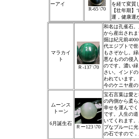
ーアイ
を経て変質
R-65 \70
【壮年期】
運，健康運
和名は孔雀石。
から産出されま
掘は紀元前40
代エジプトで世
マラカイ
もさぞかし。緑
ト
悪なものの侵入
のです。濃い緑
Ｒ‐137 \70
さい。インドの
われています。
今のケニヤ産の
宝石言葉は愛と
の内側から柔ら
ムーンス
幸せを運んでく
トーン
です。人生の道
いてくれます。
6月誕生石
Ｒー123 \70
プなブルーに光
の石ですので，