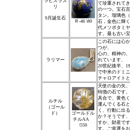
ラピスラズ
て珍重されて
リ
の一つ。宝石
タン。瑠璃色
9月誕生石
Ｒ‐46 \80
石，金色に輝く
代メソポタミ
す。最も古い
この石には心
つが、
心の、精神の
ラリマー
れています
。
20世紀後半、
で中米のドミニ
チャロアイト
天使の金の矢
特徴の石です
具合で、黄色
ルチル
運んでくる石と
（ゴール
く、行動に出
ド）
ゴールドル
か？そうです
チルAA
すか、財産で
\550
す。ご幸運を