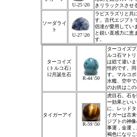
U-25 \20
きリラックスさせ
ラピスラズリと共
す。古代エジプト
ソ
ーダライ
侶達が愛用してい
ト
と鋭い直感力に恵
U-27 \20
す。
ターコイズブ
ルコ石マトリ
ターコイズ
は総て違いま
（トルコ石）
性的です。同
12月誕生石
す。マルコポ
R-44 \50
水艦、空中で
のお供はこの
虎目石。石を
ー効果といい
に、レッドタ
タイガーアイ
イガーは古来
ジプトの神像
R-59 \50
事運，金運，
褐色になりこ