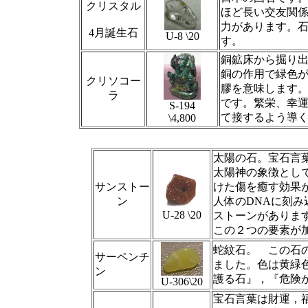
クリスタル
ほど長い交友関
力があります。
4月誕生石
U-8 \20
す。
銅鉱床から掘り
銅の作用で緑色が
クリソコー
膠を意味します
ラ
です。繁栄、幸
S-194
て接するよう導
\4,800
太陽の石。宝石言
太陽神の象徴とし
サンストー
けた傷を癒す効果
ン
人体のDNAに刻
U-28 \20
ストーンがあります
この２つの要素が
蛇紋石。 この石
サーペンチ
ました。色は黄緑
ン
護る石』，『危険
U-306\20
宝石言葉は財運，