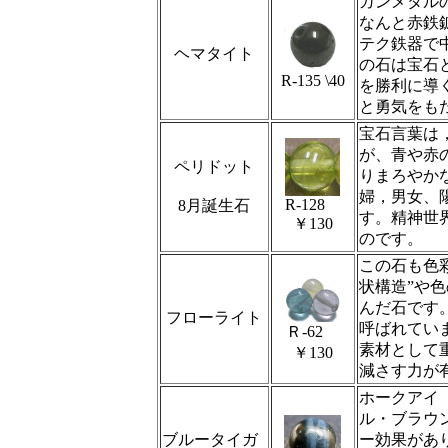
ガンメタル
なんと赤鉄
テク鉄器で
ヘマタイト
の石は宝石
R‐135 \40
を勝利に導
と勇気をも
宝石言葉は
が、青や赤
ペリドット
りまろやか
婦，男女、
R-128
8月誕生石
す。精神世
￥130
のです。
この石も色
状構造”や
んだ石です
フローライト
呼ばれてい
Ｒ‐62
素材として
￥130
減さす力が
ホークアイ
ル・ブラウ
ブルータイガ
ー効果があ