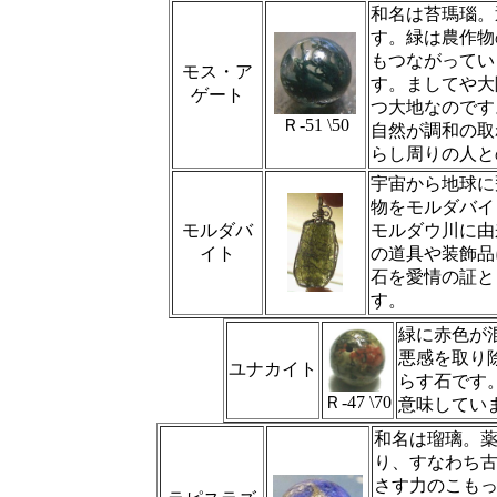
和名は苔瑪瑙。
す。緑は農作物
もつながってい
モス・ア
す。ましてや大
ゲート
つ大地なのです
Ｒ‐51 \50
自然が調和の取
らし周りの人と
宇宙から地球に
物をモルダバイ
モルダバ
モルダウ川に由
イト
の道具や装飾品
石を愛情の証と
す。
緑に赤色が
悪感を取り
ユナカイト
らす石です
Ｒ‐47 \70
意味してい
和名は瑠璃。
り、すなわち
さす力のこもっ