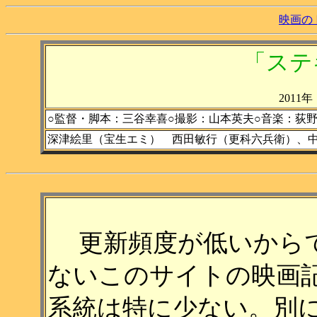
映画の
「ステ
201
○監督・脚本：三谷幸喜○撮影：山本英夫○音楽：荻
深津絵里（宝生エミ） 西田敏行（更科六兵衛）、
更新頻度が低いからで
ないこのサイトの映画
系統は特に少ない。別