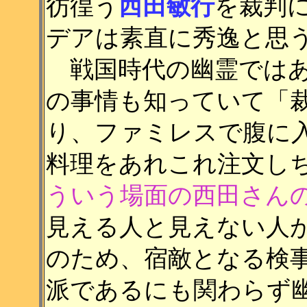
彷徨う
西田敏行
を裁判
デアは素直に秀逸と思
戦国時代の幽霊ではあ
の事情も知っていて「
り、ファミレスで腹に
料理をあれこれ注文し
ういう場面の西田さん
見える人と見えない人
のため、宿敵となる検
派であるにも関わらず