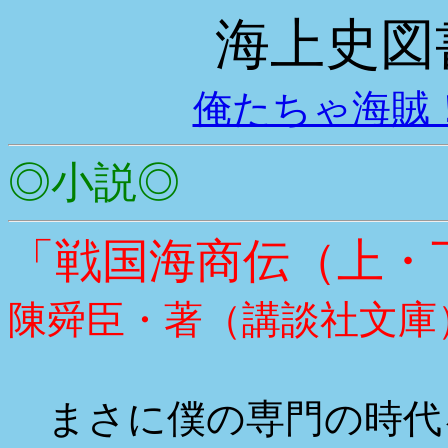
海上史図
俺たちゃ海賊
◎小説◎
「戦国海商伝（上・
陳舜臣・著（講談社文庫
まさに僕の専門の時代