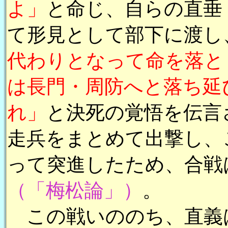
よ」
と命じ、自らの直垂
て形見として部下に渡し
代わりとなって命を落と
は長門・周防へと落ち延
れ」
と決死の覚悟を伝言
走兵をまとめて出撃し、
って突進したため、合戦
（「梅松論」）
。
この戦いののち、直義