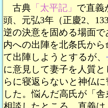
古典
「太平記」
で直義
頭、元弘3年（正慶2、1
逆の決意を固める場面で
内への出陣を北条氏から
て出陣しようとするが、
に意見して妻子を人質と
らに寝返らないと神仏に
した。悩んだ高氏が「舎
相談したところ、直義は