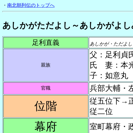
・
南北朝列伝のトップへ
あしかがただよし～あしかがよし
足利直義
あしかが・ただよし
父：足利貞
氏 妻：本
親族
子：如意丸
兵部大輔・
官職
従五位下→
位階
従二位
幕府
室町幕府・