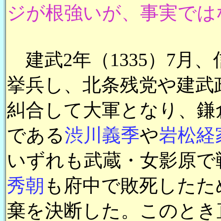
ジが根強いが、事実では
建武2年（1335）7月
挙兵し、北条残党や建武
糾合して大軍となり、鎌
である
渋川義季
や
岩松経
いずれも武蔵・女影原で
秀朝
も府中で敗死したた
棄を決断した。このとき