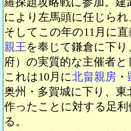
羅探題攻略戦に参加。建
により左馬頭に任じられ
そしてこの年の11月に
親王
を奉じて鎌倉に下り
府）の実質的な主催者と
これは10月に
北畠親房
・
奥州・多賀城に下り、東
作ったことに対する足利
る。