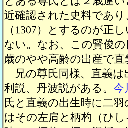
とある尊氏とは２歳違い
近確認された史料であり
（1307）とするのが正
ない。なお、この賢俊の
歳のやや高齢の出産で直
兄の尊氏同様、直義は
利説、丹波説がある。
今
氏と直義の出生時に二羽
はその左肩と柄杓（ひし