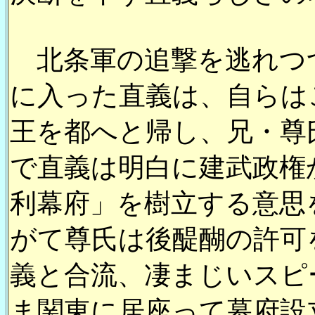
北条軍の追撃を逃れつ
に入った直義は、自らは
王を都へと帰し、兄・尊
で直義は明白に建武政権
利幕府」を樹立する意思
がて尊氏は後醍醐の許可
義と合流、凄まじいスピ
ま関東に居座って幕府設