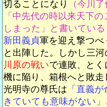
切ることになり
（今川了
「中先代の時以来天下の
しまった」と書いている
新田義貞
軍を迎え撃つべ
と出陣した。しかし三河
川原の戦い
で連敗、とく
機に陥り、箱根へと敗走
光明寺の尊氏は
「直義が
きていても意味がない」