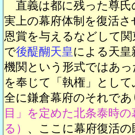
直義は都に残った尊氏
実上の幕府体制を復活さ
恩賞を与えるなどして関
で
後醍醐天皇
による天皇
機関という形式ではあっ
を奉じて「執権」として
全に鎌倉幕府のそれであ
目」を定めた北条泰時の
る）
、ここに幕府復活の