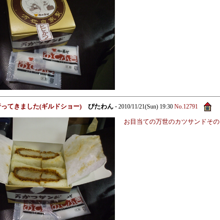
に行ってきました(ギルドショー)
ぴたわん
-
2010/11/21(Sun) 19:30
No.12791
お目当ての万世のカツサンドその