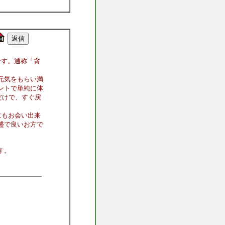
です。通称「貪
元気をもらい満
ントで単純に体
ただけで、すぐ戻
にもお会い出来
盛で良いお方で
す。