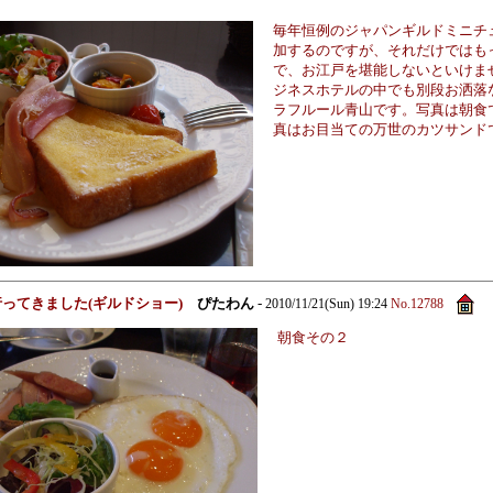
毎年恒例のジャパンギルドミニチ
加するのですが、それだけではも
で、お江戸を堪能しないといけま
ジネスホテルの中でも別段お洒落
ラフルール青山です。写真は朝食
真はお目当ての万世のカツサンド
に行ってきました(ギルドショー)
ぴたわん
-
2010/11/21(Sun) 19:24
No.12788
朝食その２