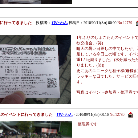
に行ってきました
投稿者：
ぴたわん
投稿日：2010/09/11(Sat) 00:00
No.12779
1年ぶりのしょこたんのイベント
欲交換会」(笑)
晴天の暑い日差しの中でしたが、
足している今日この頃です。イベ
重1.5kg減りました。(水分減っ
りました。(笑))
更にあのユニークな桂子様(母様)
ラッキーな日でした。サービス旺
す。
写真はイベント参加券・整理券で
たんのイベントに行ってきました
ぴたわん
-
2010/09/11(Sat) 00:16
No.12780
整理券です