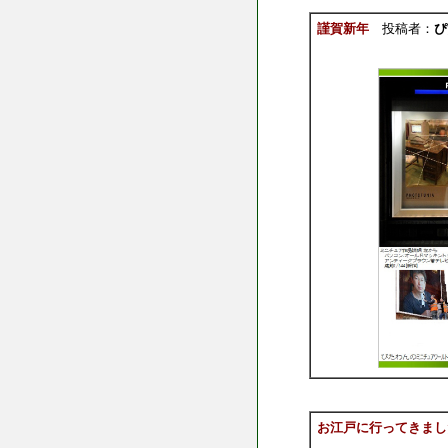
謹賀新年
投稿者：
ぴ
お江戸に行ってきまし