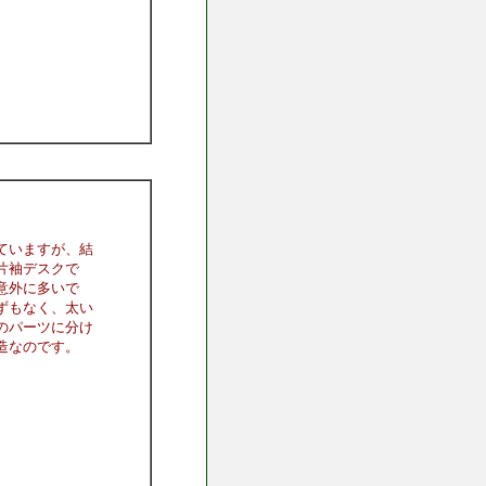
ていますが、結
片袖デスクで
意外に多いで
ずもなく、太い
のパーツに分け
造なのです。