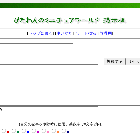
[
トップに戻る
] [
使いかた
] [
ワード検索
] [
管理用
]
(自分の記事を削除時に使用。英数字で8文字以内)
■
■
■
■
■
■
■