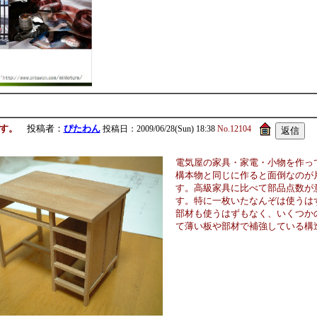
す。
投稿者：
ぴたわん
投稿日：2009/06/28(Sun) 18:38
No.12104
電気屋の家具・家電・小物を作っ
構本物と同じに作ると面倒なのが
す。高級家具に比べて部品点数が
す。特に一枚いたなんぞは使うは
部材も使うはずもなく、いくつか
て薄い板や部材で補強している構