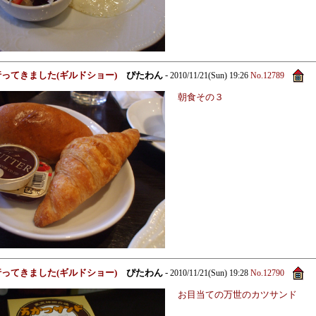
に行ってきました(ギルドショー)
ぴたわん
-
2010/11/21(Sun) 19:26
No.12789
朝食その３
に行ってきました(ギルドショー)
ぴたわん
-
2010/11/21(Sun) 19:28
No.12790
お目当ての万世のカツサンド