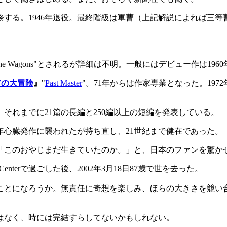
務する。1946年退役。最終階級は軍曹（上記解説によれば三等
ewの"The Wagons"とされるが詳細は不明。一般にはデビュー作は1960
アの大冒険
』
"
Past Master
"。71年からは作家専業となった。197
。それまでに21篇の長編と250編以上の短編を発表している。
4年心臓発作に襲われたが持ち直し、21世紀まで健在であった。
せ、「このおやじまだ生きていたのか。」と、日本のファンを驚か
h Care Centerで過ごした後、2002年3月18日87歳で世を去った。
とになろうか。無責任に奇想を楽しみ、ほらの大きさを競い合
はなく、時には完結すらしてないかもしれない。