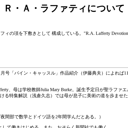
Ｒ・Ａ・ラファティについて
項を下敷きとして 構成している。"R.A. Lafferty Devotional Page"の
日（ＳＦマガジン98年1月号「パイン・キャッスル」作品紹介（伊藤典夫）に
ferty、母は学校教師Julia Mary Burke。誕生予定日が聖
おける特集解説（浅倉久志）では母が息子に美術の道を歩ませ
よれば夜間部で数学とドイツ語を2年間学んだとある。）
で仕入れ、入札担当として働きはじめる。また、おそらく新聞社でも働く。