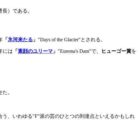
曹長）である。
年
「
氷河来たる
」
"Days of the Glacier"とされる。
2年には
「
素顔のユリーマ
」
"Eurema's Dam"で、
ヒューゴー賞
を
せた。
う、いわゆる"F"派の芸のひとつの到達点といえるかもしれ