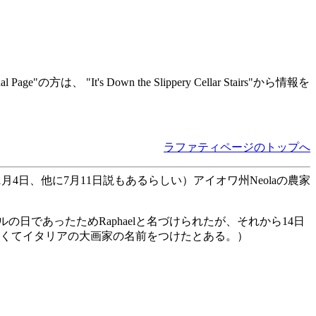
方は、 "It's Down the Slippery Cellar Stairs"から情報を
ラファティページのトップへ
よれば11月4日、他に7月11日説もあるらしい）アイオワ州Neolaの農家
ラファエルの日であったためRaphaelと名づけられたが、それから14日
たくてイタリアの大画家の名前をつけたとある。）