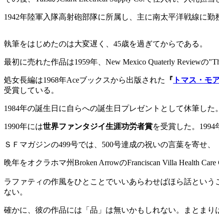
1942年陸軍入隊高射砲部隊に所属し、主に南太平洋戦線に勤
執筆をはじめたのは大変遅く、45歳を過ぎてからである。
最初に売れた作品は1959年、New Mexico Quaterly Revi
処女長編は1968年Aceブックスから出版された
『
トマス・モ
受賞している。
1984年の誕生日に自らへの誕生日プレゼントとして休筆した
1990年には
世界ファンタジイ生涯功労者賞
を受賞した。199
ＳＦマガジンの499号では、500号達成の祝いの言葉を寄
晩年をオクラホマ州Broken ArrowのFranciscan Villa Healt
ラファティの作風をひとことでいいあらわせばほら話というこ
ない。
確かに、彼の作品には「品」は無いかもしれない。まとまり