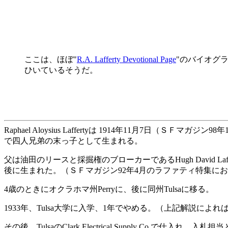
ここは、ほぼ"
R.A. Lafferty Devotional Page
"のバイオグラフィの
ひいているそうだ。
Raphael Aloysius Laffertyは 1914年11月7
で四人兄弟の末っ子として生まれる。
父は油田のリースと採掘権のブローカーであるHugh David Laf
後に生まれた。（ＳＦマガジン92年4月のラファティ特集に
4歳のときにオクラホマ州Perryに、後に同州Tulsaに移る。
1933年、Tulsa大学に入学、1年でやめる。（上記解説に
その後、TulsaのClark Electrical Supply Co.