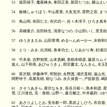
53 坂田靖子, 魔夜峰央, 車田正美, 新田たつお, 横山え
54 板橋しゅうほう, 中山星香, 大友克洋, 星野之宣, ま
55 鳥山明, 米田仁士, 寺沢武一, 佐々木淳子, ひろき真
56 高橋葉介, 吉田秋生, 清原なつの, 小山田いく, 里見桂
57 ゆうきまさみ, 山田章博, めるへんめーかー, 水樹和佳
58 とり・みき, 出渕裕, 巻来功士, しりあがり寿, 杉浦
59 竹本泉, 吉野朔実, 山本貴嗣, 美樹本晴彦, 藤原カムイ
遊人, 山下和美, あびゅうきょ, 雨宮慶太, なんきん, 水玉
60 富沢順, 伊藤伸平, 明智抄, 永野護, 浦沢直樹, 遠山
岡野玲子, 高屋良樹, 樹なつみ, 永久保貴一, 戸舘新吾,
61 さそうあきら, 唐沢なをき, 長谷川裕一, 島本和彦, 星
雪, 江川達也, 克・亜樹, 山野一, 森元暢之, 中井義則（
62 あさりよしとお, 安永航一郎, 黒岩よしひろ, 衣谷遊, 