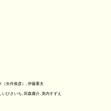
ース（矢作俊彦）, 伊藤重夫
いしいひさいち, 田森庸介, 美内すずえ