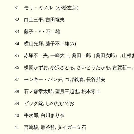
31 モリ・ミノル（小松左京）
32 白土三平, 吉田竜夫
33 藤子・F・不二雄
34 横山光輝, 藤子不二雄(A)
35 赤塚不二夫, 一峰大二, 桑田二郎（桑田次郎）, 山根
36 楳図かずお, 小沢さとる, さいとうたかを, 古賀新一
37 モンキー・パンチ, つげ義春, 長谷邦夫
38 石ノ森章太郎, 望月三起也, 松本零士
39 ビッグ錠, しのだひでお
40 牛次郎, 白川まり奈
41 宮崎駿, 雁谷哲, タイガー立石