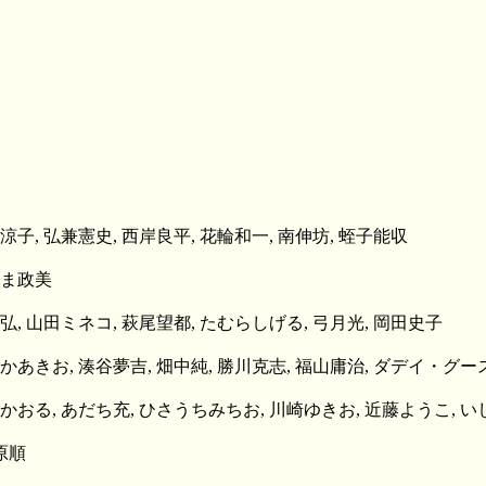
涼子, 弘兼憲史, 西岸良平, 花輪和一, 南伸坊, 蛭子能収
しま政美
弘, 山田ミネコ, 萩尾望都, たむらしげる, 弓月光, 岡田史子
すかあきお, 湊谷夢吉, 畑中純, 勝川克志, 福山庸治, ダデイ・グ
谷かおる, あだち充, ひさうちみちお, 川崎ゆきお, 近藤ようこ, 
原順