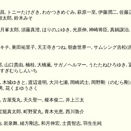
剛昌, トニーたけざき, わかつきめぐみ, 萩原一至, 伊藤潤二, 佐藤
顕太郎, 鈴木みそ
月峯太郎, 須藤真澄, ほりのぶゆき, 光原伸, 神崎将臣, 真鍋譲治,
モキチ, 巣田祐里子, 天王寺きつね, 朝倉世界一, サムシング吉松(吉
郎, 山口貴由, 楠桂, 大橋薫, サガノヘルマー, うたたねひろゆき, 
, すぎむらしんいち
, 木城ゆきと, 渡辺道明, 大川七瀬, 岡崎武士, 岡野剛（のむら剛
康男, 花くまゆうさく
, 古屋兎丸, 天久聖一, 榎本俊二, 井上三太
 駕籠真太郎, 町野変丸, 青木光恵, 西川魯介
*), 岩泉舞, 緒方剛志, 和月伸宏, 士貴智志, 羽生生純