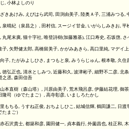
いじ, 小林よしのり
つざきあけみ, えびはら武司, 田渕由美子, 陸奥Ａ子, 三浦みつる,
冬, 泉晴紀（泉昌之）, 田村信, スージイ甘金, いがらしみきお, 
, 丸尾末廣, 猫十字社, 唯登詩樹(加藤雅基), 江口寿史, 石坂啓, 
子, 矢野健太郎, 高橋留美子, かがみあきら, 高口里純, マデイ上
日向子, たがみよしひさ, まつもと泉, みうらじゅん, 根本敬, 久
, 徳弘正也, 清水としみつ, 近藤和久, 波津彬子, 細野不二彦, 北条
螢之丞, 森田信吾
光, 山本直樹（森山塔）, 川原由美子, 荒木飛呂彦, 伊藤結花理, 御
 嶋田隆司（ゆでたまご）, 高寺彰彦, いましろたかし
里もちる, うすね正俊, おちよしひこ, 結城信輝, 鶴田謙二, 日渡
ゆでたまご）
赤石沢貴士, 都築和彦, 園田健一, 貞本義行, 外薗昌也, 桂正和, 木