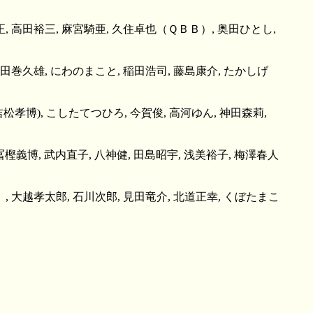
正, 高田裕三, 麻宮騎亜, 久住卓也（ＱＢＢ）, 奥田ひとし,
 田巻久雄, にわのまこと, 稲田浩司, 藤島康介, たかしげ
松孝博), こしたてつひろ, 今賀俊, 高河ゆん, 神田森莉,
冨樫義博, 武内直子, 八神健, 田島昭宇, 浅美裕子, 梅澤春人
）, 大越孝太郎, 石川次郎, 見田竜介, 北道正幸, くぼたまこ