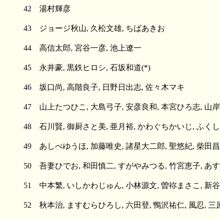
42 湯村輝彦
43 ジョージ秋山, 久松文雄, ちばあきお
44 高信太郎, 宮谷一彦, 池上遼一
45 永井豪, 黒鉄ヒロシ, 石坂和道(*)
46 坂口尚, 高階良子, 日野日出志, 佐々木マキ
47 山上たつひこ, 大島弓子, 安彦良和, 本宮ひろ志, 山岸
48 石川賢, 御厨さと美, 亜月裕, かわぐちかいじ, ふく
49 あしべゆうほ, 加藤唯史, 諸星大二郎, 聖悠紀, 柴田昌
50 吾妻ひでお, 和田慎二, すがやみつる, 竹宮恵子, あ
51 中本繁, いしかわじゅん, 小林源文, 曽祢まさこ, 新
52 秋本治, ますむらひろし, 六田登, 鴨沢祐仁, 風忍, 三