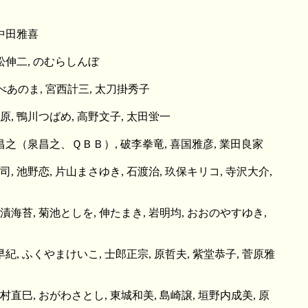
 中田雅喜
平松伸二, のむらしんぼ
さべあのま, 宮西計三, 太刀掛秀子
原, 鴨川つばめ, 高野文子, 太田蛍一
住昌之（泉昌之、ＱＢＢ）, 破李拳竜, 喜国雅彦, 業田良家
司, 池野恋, 片山まさゆき, 石渡治, 玖保キリコ, 寺沢大介,
茶漬海苔, 菊池としを, 伸たまき, 岩明均, おおのやすゆき,
早紀, ふくやまけいこ, 士郎正宗, 原哲夫, 紫堂恭子, 菅原雅
村直巳, おがわさとし, 東城和美, 島崎譲, 垣野内成美, 原