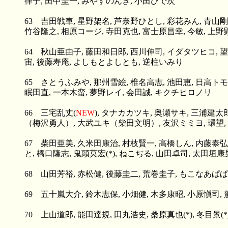
律子, 田中圭一, みやすのんき, 小田ひで次
63 吉田戦車, 星野架名, 芦奈野ひとし, 彩花みん, 青山
竹谷隆之, 相原コージ, 寺田克也, 富士原昌幸, 今敏, 上野
64 秋山亜由子, 藤田和日郎, 西川伸司, イダタツヒコ, 望
宙, 後藤寿庵, よしもとよしとも, 逆柱いみり
65 さとうふみや, 那州雪絵, 椎名高志, 池田恵, 日高ト
眠田直, 一本木蛮, 夢野レイ, 会田誠, キクチヒロノリ
66 三宅乱丈(
NEW
), タナカカツキ, 奥瀬サキ, 三浦建太
（梅沢勇人）, 大武ユキ（柴田文明）, 友沢ミミヨ, 環望
67 柴田亜美, 久米田康治, 村枝賢一, 高橋しん, 内藤泰弘
と, 橋口隆志, 鬼頭莫宏(*), ねこぢる, 山田卓司, 太田垣
68 山田芳裕, 赤松健, 後藤圭二, 荒巻圭子, もこなあぱぱ
69 五十嵐大介, 鈴木志保, 小畑健, 木多康昭, 小原愼司,
70 上山道郎, 能田達規, 田丸浩史, 桑原真也(*), 冬目景(