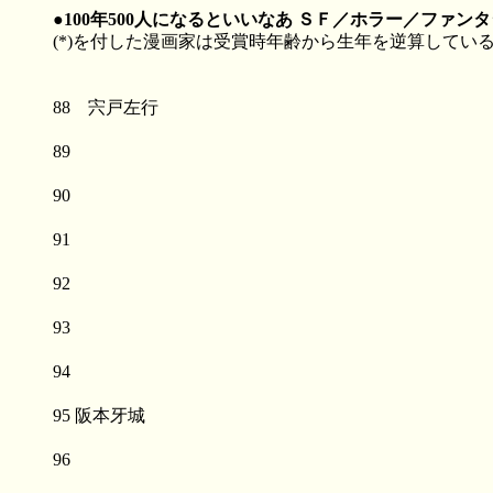
●100年500人になるといいなあ ＳＦ／ホラー／ファ
(*)を付した漫画家は受賞時年齢から生年を逆算してい
88 宍戸左行
89
90
91
92
93
94
95 阪本牙城
96