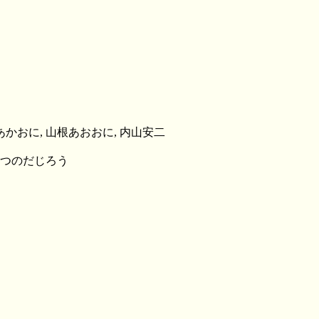
あかおに, 山根あおおに, 内山安二
, つのだじろう