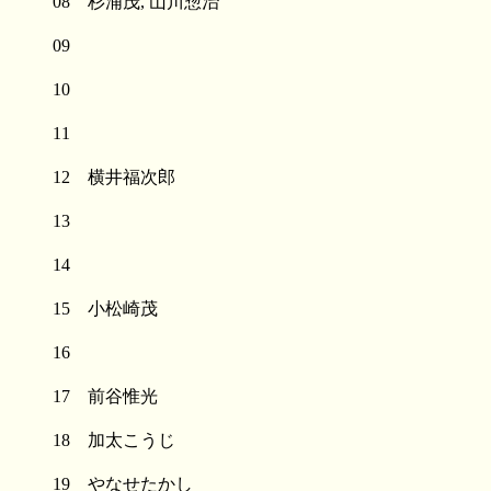
08 杉浦茂, 山川惣治
09
10
11
12 横井福次郎
13
14
15 小松崎茂
16
17 前谷惟光
18 加太こうじ
19 やなせたかし