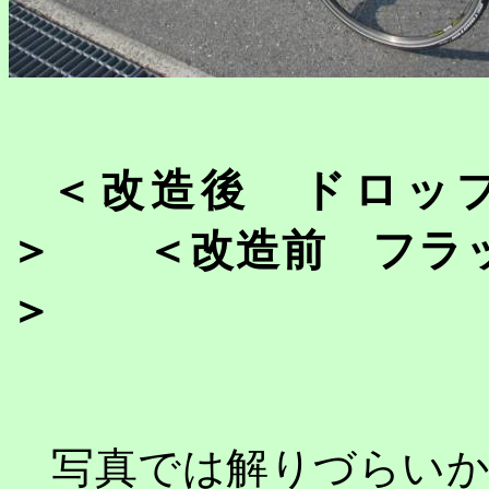
＜改造後 ドロッ
＞ ＜改造前 フラッ
＞
写真では解りづらいか