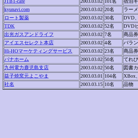
JTBT-cafe
2003.03.02
101名
宿泊
kyunavi.com
2003.03.02
20名
ラー
ロート製薬
2003.03.02
30名
DVD
TDK
2003.03.02
52名
DVD
出光ガスアンドライフ
2003.03.02
7名
商品
アイエスセレクト本店
2003.03.02
4名
バラ
Hi-HOマーケティングサービス
2003.03.02
23名
商品
パナホーム
2003.03.02
50名
てれ
九州電力鹿児島支店
2003.03.02
50名
図書
益子焼窯元よこやま
2003.03.01
104名
XBo
社名
2003.03.15
10名
品物