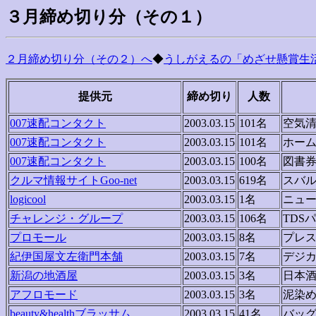
３月締め切り分（その１）
２月締め切り分（その２）へ
◆
うしがえるの「めざせ懸賞生活
提供元
締め切り
人数
007速配コンタクト
2003.03.15
101名
空気
007速配コンタクト
2003.03.15
101名
ホー
007速配コンタクト
2003.03.15
100名
図書
クルマ情報サイトGoo-net
2003.03.15
619名
スバル
logicool
2003.03.15
1名
ニュー
チャレンジ・グループ
2003.03.15
106名
TDS
プロモール
2003.03.15
8名
プレス
紀伊国屋文左衛門本舗
2003.03.15
7名
デジ
新潟の地酒屋
2003.03.15
3名
日本
アフロモード
2003.03.15
3名
泥染
beauty&healthブラッサム
2003.03.15
41名
バッ