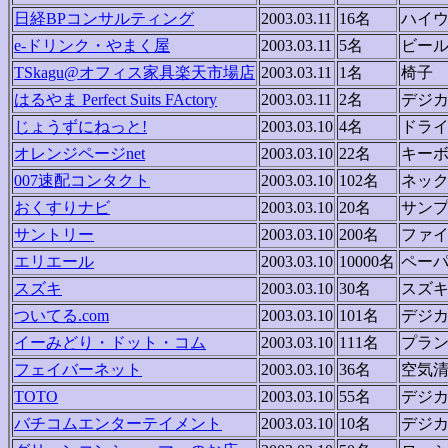
日経BPコンサルティング
2003.03.11
16名
ハイ
e-ドリンク・やまく屋
2003.03.11
5名
ビー
TSkagu@オフィス家具楽天市場店
2003.03.11
1名
椅子
はるやま Perfect Suits FActory
2003.03.11
2名
デジ
じょうずにねっと!
2003.03.10
4名
ドラ
オレンジページnet
2003.03.10
22名
キー
007速配コンタクト
2003.03.10
102名
ネッ
おくすりナビ
2003.03.10
20名
サン
サントリー
2003.03.10
200名
ファ
エリエール
2003.03.10
10000名
ペー
スズキ
2003.03.10
30名
スズキ
ついてる.com
2003.03.10
101名
デジ
イーみどり・ドット・コム
2003.03.10
111名
プラ
フェイバーネット
2003.03.10
36名
空気
TOTO
2003.03.10
55名
デジ
バチコムエンターテイメント
2003.03.10
10名
デジ