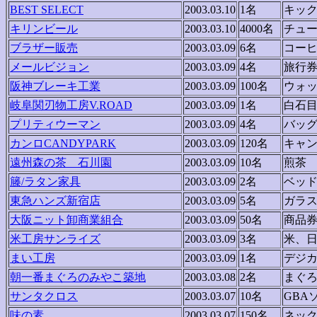
BEST SELECT
2003.03.10
1名
キッ
キリンビール
2003.03.10
4000名
チュ
ブラザー販売
2003.03.09
6名
コー
メールビジョン
2003.03.09
4名
旅行
阪神ブレーキ工業
2003.03.09
100名
ウォ
岐阜関刃物工房V.ROAD
2003.03.09
1名
白石
プリティウーマン
2003.03.09
4名
バッ
カンロCANDYPARK
2003.03.09
120名
キャ
遠州森の茶 石川園
2003.03.09
10名
煎茶
籐/ラタン家具
2003.03.09
2名
ベッ
東急ハンズ新宿店
2003.03.09
5名
ガラ
大阪ニット卸商業組合
2003.03.09
50名
商品
米工房サンライズ
2003.03.09
3名
米、
まい工房
2003.03.09
1名
デジ
朝一番まぐろのみやこ築地
2003.03.08
2名
まぐ
サンタクロス
2003.03.07
10名
GBA
味の素
2003.03.07
150名
ネッ