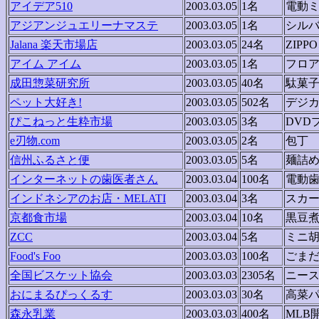
アイデア510
2003.03.05
1名
電動
アジアンジュエリーナマステ
2003.03.05
1名
シル
Jalana 楽天市場店
2003.03.05
24名
ZIP
アイム アイム
2003.03.05
1名
フロ
成田惣菜研究所
2003.03.05
40名
駄菓
ペット大好き!
2003.03.05
502名
デジ
ぴこねっと生粋市場
2003.03.05
3名
DVD
e刃物.com
2003.03.05
2名
包丁
信州ふるさと便
2003.03.05
5名
麺詰
インターネットの歯医者さん
2003.03.04
100名
電動
インドネシアのお店・MELATI
2003.03.04
3名
スカ
京都食市場
2003.03.04
10名
黒豆
ZCC
2003.03.04
5名
ミニ
Food's Foo
2003.03.03
100名
ごま
全国ビスケット協会
2003.03.03
2305名
ニース
おにまるぴっくるす
2003.03.03
30名
高菜
森永乳業
2003.03.03
400名
MLB