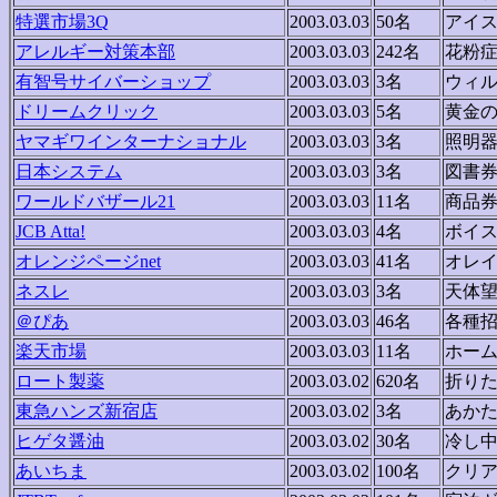
特選市場3Q
2003.03.03
50名
アイ
アレルギー対策本部
2003.03.03
242名
花粉
有智号サイバーショップ
2003.03.03
3名
ウィ
ドリームクリック
2003.03.03
5名
黄金
ヤマギワインターナショナル
2003.03.03
3名
照明
日本システム
2003.03.03
3名
図書
ワールドバザール21
2003.03.03
11名
商品
JCB Atta!
2003.03.03
4名
ボイ
オレンジページnet
2003.03.03
41名
オレ
ネスレ
2003.03.03
3名
天体
＠ぴあ
2003.03.03
46名
各種
楽天市場
2003.03.03
11名
ホー
ロート製薬
2003.03.02
620名
折り
東急ハンズ新宿店
2003.03.02
3名
あか
ヒゲタ醤油
2003.03.02
30名
冷し
あいちま
2003.03.02
100名
クリ