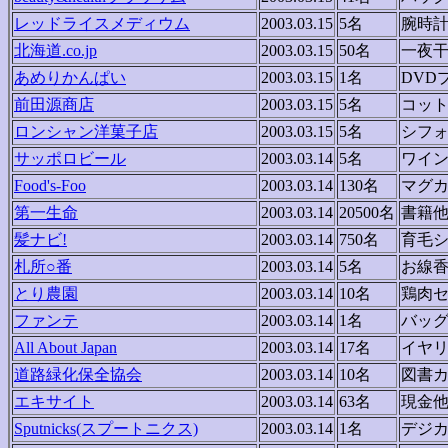
レッドライスメディウム
2003.03.15
5名
腕時
北海道.co.jp
2003.03.15
50名
一夜
あめりかんぱい
2003.03.15
1名
DVD
前田源商店
2003.03.15
5名
コッ
ロンシャン洋菓子店
2003.03.15
5名
シフ
サッポロビール
2003.03.14
5名
ワイ
Food's-Foo
2003.03.14
130名
マグ
第一生命
2003.03.14
20500名
書籍
髪ナビ!
2003.03.14
750名
育毛
札所○番
2003.03.14
5名
お線
とり農園
2003.03.14
10名
鶏肉
ファンテ
2003.03.14
1名
バッ
All About Japan
2003.03.14
17名
イヤ
道路緑化保全協会
2003.03.14
10名
図書
エキサイト
2003.03.14
63名
現金
Sputnicks(スプートニクス)
2003.03.14
1名
デジ