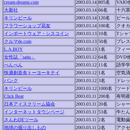
cream-dreams.com
2003.03.14
805名
VAIO
大新社
2003.03.14
66名
十六
キリンビール
2003.03.14
120名
ビー
フラワーショップ花友
2003.03.14
100名
クオ
インポートウェア・シスコイン
2003.03.13
10名
Tシャ
クルマde.com
2003.03.13
50名
プレス
L.A.BOY
2003.03.13
1名
フィ
女性誌「saita」
2003.03.12
64名
DVD
べんべん
2003.03.12
11名
語学
快適創造舎トーヨーキテイ
2003.03.12
1名
空気
バンク
2003.03.12
3名
ドレ
キリンビール
2003.03.12
1000名
ツー
Click Beat
2003.03.11
200名
有明
日本アイスクリーム協会
2003.03.11
20名
シャ
インターネットタウンページ
2003.03.11
53名
牛た
さんわDEツール
2003.03.11
2名
電動
地球の掘り出しもの
2003.03.11
2名
アク