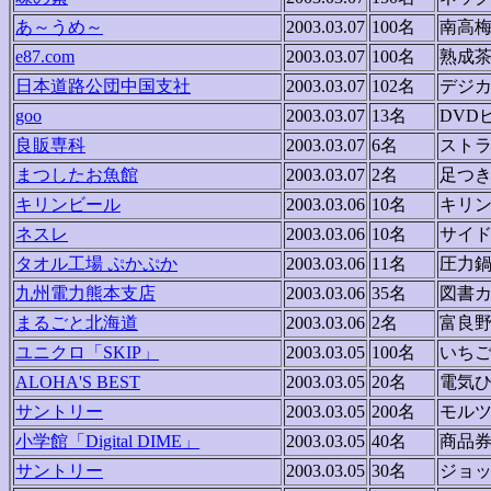
あ～うめ～
2003.03.07
100名
南高梅
e87.com
2003.03.07
100名
熟成
日本道路公団中国支社
2003.03.07
102名
デジ
goo
2003.03.07
13名
DVD
良販専科
2003.03.07
6名
スト
まつしたお魚館
2003.03.07
2名
足つ
キリンビール
2003.03.06
10名
キリ
ネスレ
2003.03.06
10名
サイ
タオル工場 ぷかぷか
2003.03.06
11名
圧力
九州電力熊本支店
2003.03.06
35名
図書
まるごと北海道
2003.03.06
2名
富良
ユニクロ「SKIP」
2003.03.05
100名
いち
ALOHA'S BEST
2003.03.05
20名
電気
サントリー
2003.03.05
200名
モル
小学館「Digital DIME」
2003.03.05
40名
商品
サントリー
2003.03.05
30名
ジョ