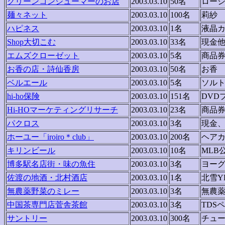
グリーンコンシューマーのお店
2003.03.10
50名
ロー
麺々ネット
2003.03.10
100名
莉紗
ハピネス
2003.03.10
1名
液晶
Shop大切こむ
2003.03.10
33名
現金
エムズクローゼット
2003.03.10
5名
商品
お香の店・詩仙香房
2003.03.10
50名
お香
ベルエール
2003.03.10
5名
ソル
hi-ho保険
2003.03.10
151名
DVD
Hi-HOマーケティングリサーチ
2003.03.10
23名
商品
パクロス
2003.03.10
3名
現金
ホーユー「iroiro＊club」
2003.03.10
200名
ヘア
キリンビール
2003.03.10
10名
MLB
博多駅名店街・味の魚住
2003.03.10
3名
ヨー
佐渡の地酒・北村酒店
2003.03.10
1名
北雪YK
無農薬野菜のミレー
2003.03.10
3名
無農
中国茶専門店菅舎茶館
2003.03.10
3名
TDS
サントリー
2003.03.10
300名
チュ