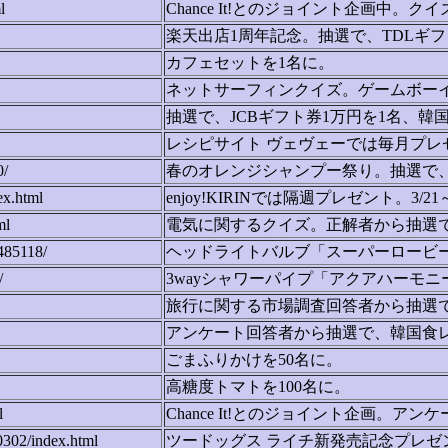
l
Chance It!とのジョイント企画中。
楽天出店1周年記念。抽選で、TDLギフ
カフェセットを1名に。
ネットサーフィンクイズ。ゲームボーイア
抽選で、JCBギフト券1万円を1名、韓
レシピサイト ヴェヴェーでは毎月プレ
0/
春のオレンジシャンプー祭り。抽選で、
ex.html
enjoy!KIRINでは隔週プレゼント。3/
ml
電気に関するクイズ。正解者から抽選で、
485118/
ヘッドライトバルブ「スーパーロービ
/
3wayシャワーパイプ「アクアハーモ
旅行に関する市場調査回答者から抽選で
アンケート回答者から抽選で、韓国食レ
ごまふりかけを50名に。
高糖度トマトを100名に。
l
Chance It!とのジョイント企画。アンケ
0302/index.html
ツードッグス ライチ新発売記念プレゼント