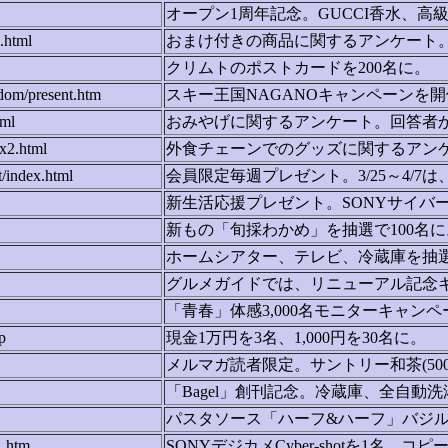
オープン1周年記念。GUCCI香水、高
.html
おまけ付きの商品に関するアンケート。
クリムトのポストカードを200名に。
dom/present.htm
スキー王国NAGANOキャンペーンを開催
tml
おみやげに関するアンケート。回答者から
x2.html
外食チェーンでのグッズに関するアンケ
/index.html
会員限定毎週プレゼント。3/25～4
新生活応援プレゼント。SONYサイバーシ
新もの「旬採わかめ」を抽選で100名に
ホームシアター、テレビ、冷蔵庫を抽選
グルメガイドでは、リニューアル記念キャ
「青春」体感3,000名モニターキャンペ
p
現金1万円を3名、1,000円を30名に。
メルマガ読者限定。サントリー和茶(500
「Bagel」創刊記念。冷蔵庫、全自
パスタソース「ハーフ&ハーフ」バジル
1.htm
SONYデジカメCyber-shotを1名、コ