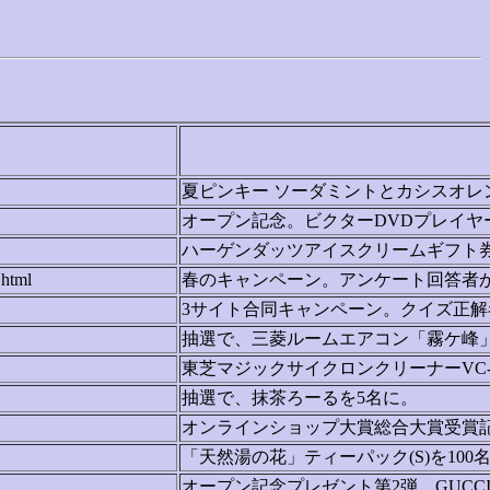
夏ピンキー ソーダミントとカシスオレン
オープン記念。ビクターDVDプレイヤー、
ハーゲンダッツアイスクリームギフト券
.html
春のキャンペーン。アンケート回答者か
3サイト合同キャンペーン。クイズ正解
抽選で、三菱ルームエアコン「霧ケ峰」
東芝マジックサイクロンクリーナーVC-
抽選で、抹茶ろーるを5名に。
オンラインショップ大賞総合大賞受賞記
「天然湯の花」ティーパック(S)を100
オープン記念プレゼント第2弾。GUCC