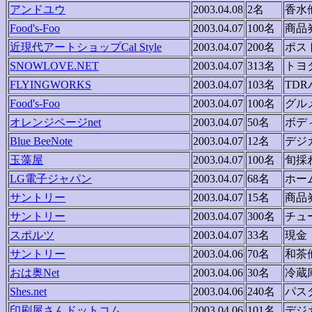
アンドユウ
2003.04.08
2名
香水
Food's-Foo
2003.04.07
100名
商品
近現代アートショップCal Style
2003.04.07
200名
ポス
SNOWLOVE.NET
2003.04.07
313名
トヨ
FLYINGWORKS
2003.04.07
103名
TD
Food's-Foo
2003.04.07
100名
グル
オレンジページnet
2003.04.07
50名
ボデ
Blue BeeNote
2003.04.07
12名
デジ
玉藻屋
2003.04.07
100名
旬採
LG電子ジャパン
2003.04.07
68名
ホー
サントリー
2003.04.07
15名
商品
サントリー
2003.04.07
300名
チュ
スポルツ
2003.04.07
33名
現金
サントリー
2003.04.06
70名
和茶
おは奥Net
2003.04.06
30名
冷蔵
Shes.net
2003.04.06
240名
パス
印刷屋さんドットコム
2003.04.06
101名
デジ