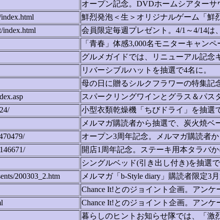
オープン記念。DVDホームシアターサウ
/index.html
鮮烈発泡＜生＞オリジナルゲーム「鮮烈！Fl
/index.html
会員限定毎週プレゼント。4/1～4/1
「青春」体感3,000名モニターキャンペ
グルメガイドでは、リニューアル記念キャ
リバーシブルハットを抽選で4名に。
母の日に贈るシルクフラワーの特集記念
dex.asp
スパークリングワインとグラス＆パスタ
24/
小型衣類乾燥機「ちびドライ」を抽選で
メルマガ購読者から抽選で、炭火焼ベ
/470479/
オープン3周年記念。メルマガ購読者から
/146671/
開店1周年記念。ステーキ用本タラバかにを
シングルベッド(引き出し付き)を抽選で
esents/200303_2.htm
メルマガ「b-Style diary」購読者
Chance It!とのジョイント企画。
l
Chance It!とのジョイント企画
暮らしのヒントお知らせ隊では、「激烈