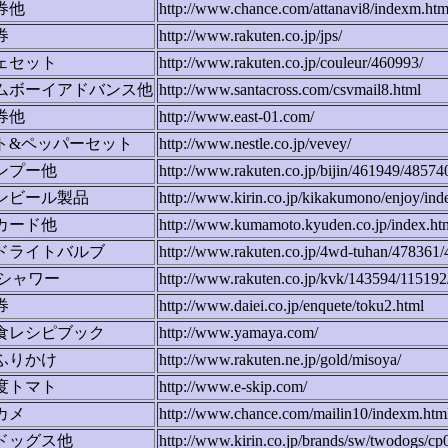
券他
http://www.chance.com/attanavi8/indexm.htm
券
http://www.rakuten.co.jp/jps/
ェセット
http://www.rakuten.co.jp/couleur/460993/
ムボーイアドバンス他
http://www.santacross.com/csvmail8.html
券他
http://www.east-01.com/
ト&ペッパーセット
http://www.nestle.co.jp/vevey/
ンプー他
http://www.rakuten.co.jp/bijin/461949/48574
ンビール製品
http://www.kirin.co.jp/kikakumono/enjoy/ind
カード他
http://www.kumamoto.kyuden.co.jp/index.ht
ドライトバルブ
http://www.rakuten.co.jp/4wd-tuhan/478361/
yシャワー
http://www.rakuten.co.jp/kvk/143594/115192
券
http://www.daiei.co.jp/enquete/toku2.html
食レシピブック
http://www.yamaya.com/
ふりかけ
http://www.rakuten.ne.jp/gold/misoya/
度トマト
http://www.e-skip.com/
カメ
http://www.chance.com/mailin10/indexm.htm
ドッグス他
http://www.kirin.co.jp/brands/sw/twodogs/cp