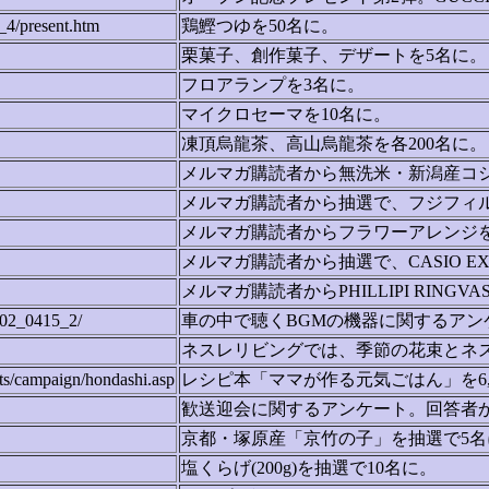
_4/present.htm
鶏鰹つゆを50名に。
栗菓子、創作菓子、デザートを5名に。
フロアランプを3名に。
マイクロセーマを10名に。
凍頂烏龍茶、高山烏龍茶を各200名に。
メルマガ購読者から無洗米・新潟産コシヒ
メルマガ購読者から抽選で、フジフィルムFi
メルマガ購読者からフラワーアレンジ
メルマガ購読者から抽選で、CASIO E
メルマガ購読者からPHILLIPI RINGV
0402_0415_2/
車の中で聴くBGMの機器に関するアン
ネスレリビングでは、季節の花束とネス
ts/campaign/hondashi.asp
レシピ本「ママが作る元気ごはん」を6,
歓送迎会に関するアンケート。回答者か
京都・塚原産「京竹の子」を抽選で5名
塩くらげ(200g)を抽選で10名に。