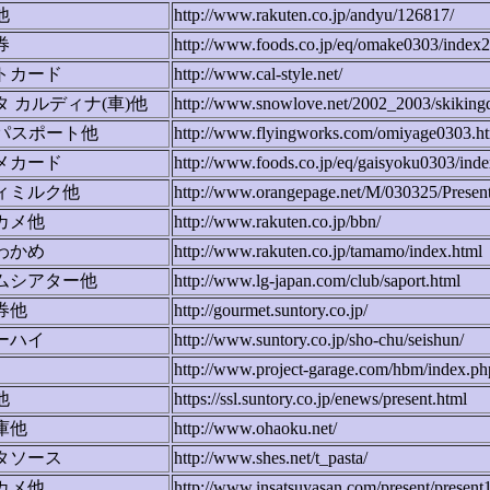
他
http://www.rakuten.co.jp/andyu/126817/
券
http://www.foods.co.jp/eq/omake0303/index2
トカード
http://www.cal-style.net/
タ カルディナ(車)他
http://www.snowlove.net/2002_2003/skiking
Rパスポート他
http://www.flyingworks.com/omiyage0303.h
メカード
http://www.foods.co.jp/eq/gaisyoku0303/inde
ィミルク他
http://www.orangepage.net/M/030325/Present
カメ他
http://www.rakuten.co.jp/bbn/
わかめ
http://www.rakuten.co.jp/tamamo/index.html
ムシアター他
http://www.lg-japan.com/club/saport.html
券他
http://gourmet.suntory.co.jp/
ーハイ
http://www.suntory.co.jp/sho-chu/seishun/
http://www.project-garage.com/hbm/index.ph
他
https://ssl.suntory.co.jp/enews/present.html
庫他
http://www.ohaoku.net/
タソース
http://www.shes.net/t_pasta/
カメ他
http://www.insatsuyasan.com/present/present