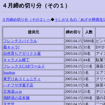
４月締め切り分（その１）
３月締め切り分（その２）へ
◆
うしがえるの「めざせ懸賞生活
提供元
締め切り
人数
フレンテスパイラル
2003.04.15
5000名
ピン
着キャラ!
2003.04.15
31名
DV
自然育ちアガリクス屋
2003.04.15
50名
アイ
キャラメル横丁
2003.04.15
44名
駄菓
フレックスCARワールド
2003.04.15
111名
液晶
Inashop
2003.04.15
1名
エア
東芝けあコミュニティ
2003.04.15
1名
クリ
ハナフサ洋菓子店
2003.04.15
5名
抹茶
北海道co.jp
2003.04.15
21名
デジ
飛騨湯の花本舗
2003.04.15
100名
湯の
天竺堂
2003.04.15
1名
二つ