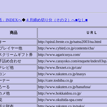
」INDEXへ
◆
４月締め切り分（その２）へ■なし■
商品
ＵＲＬ
キー
http://spiral.frente.co.jp/natsu2003/na.html
Dプレイヤー他
http://www.cybird.co.jp/contents/cha/
スクリームギフト券
http://www.agaricusya.com/
子詰め合わせ
http://www.carayoko.com/enquete/index03sp
テレビ他
http://www.flexnet.co.jp/can/
コン
http://www.rakuten.co.jp/inasys
ーナー
http://care.toshiba.co.jp
ろーる
http://www.rakuten.co.jp/hanafusa/
カメ他
http://www.hokkaidou.co.jp/
花
http://www.okuhida-spa.com/
折り財布
http://www.rakuten.co.jp/naka/