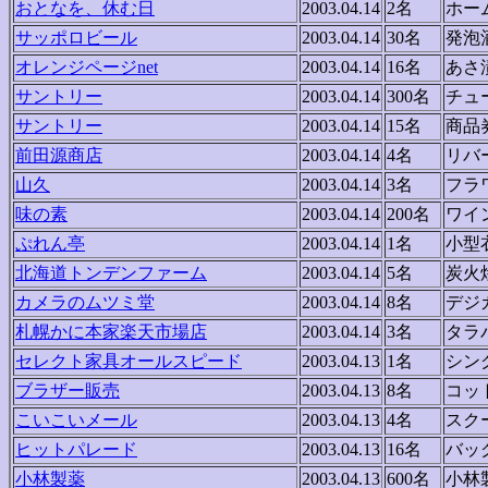
おとなを、休む日
2003.04.14
2名
ホー
サッポロビール
2003.04.14
30名
発泡
オレンジページnet
2003.04.14
16名
あさ
サントリー
2003.04.14
300名
チュ
サントリー
2003.04.14
15名
商品
前田源商店
2003.04.14
4名
リバ
山久
2003.04.14
3名
フラ
味の素
2003.04.14
200名
ワイ
ぷれん亭
2003.04.14
1名
小型
北海道トンデンファーム
2003.04.14
5名
炭火
カメラのムツミ堂
2003.04.14
8名
デジ
札幌かに本家楽天市場店
2003.04.14
3名
タラ
セレクト家具オールスピード
2003.04.13
1名
シン
ブラザー販売
2003.04.13
8名
コッ
こいこいメール
2003.04.13
4名
スク
ヒットパレード
2003.04.13
16名
バッ
小林製薬
2003.04.13
600名
小林