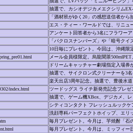
抽選で、LVバッグ「ミニルーピング」
抽選で、カシオデジカメエクシリムEX-
「酒材班がゆく20」の感想送信者から
エス・ティー・ワールドでは、リニュー
アンケート回答者から3名にフラワー
「パクロスナンバーズ」や「暗号クイズ」
10日毎にプレゼント。今回は、沖縄限定
pring_pre01.html
メール会員様限定。烏龍聞茶500mlPET、G
ドリームキャッチャー劇場指定入場券が
抽選で、サイクロン式クリーナーを3名
楽天出店3周年記念。抽選で、豊後水道
0302/index.html
ツードッグス ライチ新発売記念プレゼント
抽選で、ゲーム機XBox、デジカメ、レ
シティコンタクト フレッシュルックケ
洗顔専科パーフェクトホイップ、エリッ
htm
毎月プレゼント。今月は、芋焼酎「石の
ent.html
毎月プレゼント。今月は、ミッフィー日