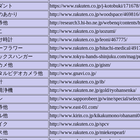
ダント
https://www.rakuten.co.jp/j-kotobuki/171678
のあかり
http://www.rakuten.co.jp/woodspace/469816
券他
http://research3.hi-ho.ne.jp/webenq/contents/
こ
http://www.rakuten.co.jp/uozumi/
け時計
http://www.rakuten.co.jp/leoni/467775/
ーフラワー
http://www.rakuten.co.jp/hitachi-medical/491
ックスハンガー
http://www.tokyu-hands-shinjuku.com/mag/pr
カメ他
http://www.rakuten.co.jp/gism/
タルビデオカメラ他
http://www.gnavi.co.jp/
計
http://www.rakuten.co.jp/ib/
清浄機
http://www.rakuten.ne.jp/gold/ryohansenka/
ン
http://www.sapporobeer.jp/wine/special/selec
券他
http://www.east-01.com/
ル他
http://www.kirin.co.jp/kikakumono/ohanami0
イク
http://www.rakuten.co.jp/spcv
ス他
http://www.rakuten.co.jp/miekenpearl/