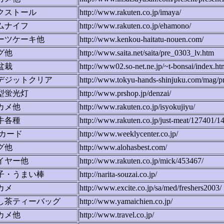
クストール
http://www.rakuten.co.jp/imaya/
ムナイフ
http://www.rakuten.co.jp/ehamono/
ーツケーキ他
http://www.kenkou-haitatu-nouen.com/
グ他
http://www.saita.net/saita/pre_0303_lv.htm
盆栽
http://www02.so-net.ne.jp/~t-bonsai/index.ht
デジットクリア
http://www.tokyu-hands-shinjuku.com/mag/pr
型蛍光灯
http://www.prshop.jp/denzai/
カメ他
http://www.rakuten.co.jp/isyokujiyu/
牛各種
http://www.rakuten.co.jp/just-meat/127401/1
Oカード
http://www.weeklycenter.co.jp/
グ他
http://www.alohasbest.com/
イヤー他
http://www.rakuten.co.jp/mick/453467/
子・うまい棒
http://narita-souzai.co.jp/
カメ
http://www.excite.co.jp/sa/med/freshers2003/
し茶ティーバッグ
http://www.yamaichien.co.jp/
カメ他
http://www.travel.co.jp/