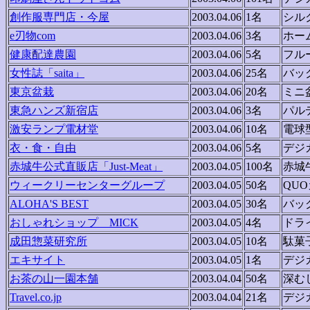
創作服専門店・今屋
2003.04.06
1名
シル
e刃物com
2003.04.06
3名
ホー
健康配達農園
2003.04.06
5名
フル
女性誌「saita」
2003.04.06
25名
バッ
東京盆栽
2003.04.06
20名
ミニ
東急ハンズ新宿店
2003.04.06
3名
パル
激安ランプ電材堂
2003.04.06
10名
電球
衣・食・自由
2003.04.06
5名
デジ
赤城牛公式直販店「Just-Meat」
2003.04.05
100名
赤城
ウィークリーセンターグループ
2003.04.05
50名
QU
ALOHA'S BEST
2003.04.05
30名
バッ
おしゃれショップ MICK
2003.04.05
4名
ドラ
成田惣菜研究所
2003.04.05
10名
駄菓
エキサイト
2003.04.05
1名
デジ
お茶の山一園本舗
2003.04.04
50名
深む
Travel.co.jp
2003.04.04
21名
デジ