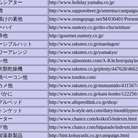
ムシアター
http://www.holiday.yamaha.co.jp/
酒
http://www.sapporobeer.jp/senretsu/campaign
漬けの素他
http://www.orangepage.net/M/030401/Present
ーハイ
http://www.suntory.co.jp/sho-chu/seishun/
券他
http://gourmet.suntory.co.jp/
ーシブルハット
http://www.rakuten.co.jp/maedagen/
ワーアレンジ
http://www.rakuten.co.jp/yamakyu/
ン他
http://www.ajinomoto.com/A-Kitchen/quiq/in
衣類乾燥機
http://www.rakuten.co.jp/plenty/447628/4662
焼ベーコン他
http://www.tonden.com/
カメ他
http://www.rakuten.co.jp/mutsumido/431567
バかに
http://www.rakuten.co.jp/kani-honke/122256
グルベッド
http://www.allspeedlink.co.jp/shop/
トンケット
http://www.b-style-net.com/diary/monthlypr
ーター
http://www.chance.com/koikoi5/indexm.html
グ他
http://www.chance.com/hitparade/indexm.htm
製薬新製品
http://hint.kobayashi.co.jp/campaign.html