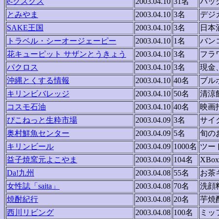
e-クスクス
2003.04.10
31名
バッ
とみやま
2003.04.10
3名
デジ
SAKE王国
2003.04.10
3名
日本
トラベル・シーオージェーピー
2003.04.10
1名
バン
花キューピット サザンとうきょう
2003.04.10
3名
フラ
パクロス
2003.04.10
3名
現金
沖縄とくする情報
2003.04.10
40名
ブル
キリンビバレッジ
2003.04.10
50名
清涼
コスモ石油
2003.04.10
40名
映画
ぴこねっと生粋市場
2003.04.09
3名
サイ
奥村鮮魚センター
2003.04.09
5名
旬の
キリンビール
2003.04.09
1000名
ツー
益子焼窯元よこやま
2003.04.09
104名
XBo
Da!九州
2003.04.08
55名
お茶
女性誌「saita」
2003.04.08
70名
洗顔
焼酎紀行
2003.04.08
20名
芋焼
西川リビング
2003.04.08
100名
ミッ