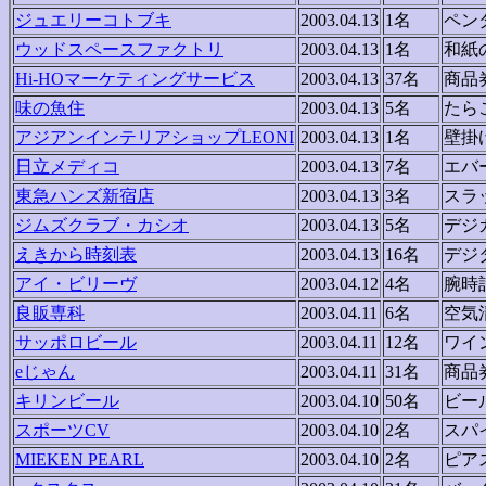
ジュエリーコトブキ
2003.04.13
1名
ペン
ウッドスペースファクトリ
2003.04.13
1名
和紙
Hi-HOマーケティングサービス
2003.04.13
37名
商品
味の魚住
2003.04.13
5名
たら
アジアンインテリアショップLEONI
2003.04.13
1名
壁掛
日立メディコ
2003.04.13
7名
エバ
東急ハンズ新宿店
2003.04.13
3名
スラ
ジムズクラブ・カシオ
2003.04.13
5名
デジ
えきから時刻表
2003.04.13
16名
デジ
アイ・ビリーヴ
2003.04.12
4名
腕時
良販専科
2003.04.11
6名
空気
サッポロビール
2003.04.11
12名
ワイ
eじゃん
2003.04.11
31名
商品
キリンビール
2003.04.10
50名
ビー
スポーツCV
2003.04.10
2名
スパ
MIEKEN PEARL
2003.04.10
2名
ピア