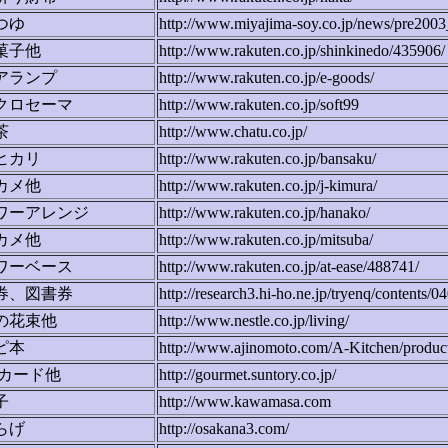
つゆ
http://www.miyajima-soy.co.jp/news/pre2003
菓子他
http://www.rakuten.co.jp/shinkinedo/435906/
アランプ
http://www.rakuten.co.jp/e-goods/
クロセーマ
http://www.rakuten.co.jp/soft99
茶
http://www.chatu.co.jp/
ヒカリ
http://www.rakuten.co.jp/bansaku/
カメ他
http://www.rakuten.co.jp/j-kimura/
ワーアレンジ
http://www.rakuten.co.jp/hanako/
カメ他
http://www.rakuten.co.jp/mitsuba/
ワーベース
http://www.rakuten.co.jp/at-ease/488741/
券、図書券
http://research3.hi-ho.ne.jp/tryenq/contents/
の花束他
http://www.nestle.co.jp/living/
ピ本
http://www.ajinomoto.com/A-Kitchen/produc
Oカード他
http://gourmet.suntory.co.jp/
子
http://www.kawamasa.com
らげ
http://osakana3.com/