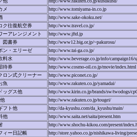
グ他
http://www.rakuten.co.jp/kusukusu/
カメ
http://www.tomiyama-in.co.jp
酒
http://www.sake-okoku.net/
コク往復航空券
http://www.travel.co.jp/
ワーアレンジメント
http://www.jftd.jp
、図書券
http://www12.big.or.jp/~pakurosu/
ボン・エリーゼ
http://www.tai-ga.co.jp/
飲料水
http://www.beverage.co.jp/info/campaign16/s
招待券
http://www.cosmo-oil.co.jp/movie/index.html
クロン式クリーナー
http://www.piconet.co.jp/
お魚
http://www.rakuten.co.jp/yamadai/
ドッグス他
http://www.kirin.co.jp/brands/sw/twodogs/cp
x他
http://www.rakuten.co.jp/tougei/
ギフト他
http://da-kyushu.com/da_kyushu/main/
料他
http://www.saita.net/saita/present.htm
酎
http://www.shochu-kikou.com/present/index.
フィー日記帳
http://store.yahoo.co.jp/nishikawa-living/pres