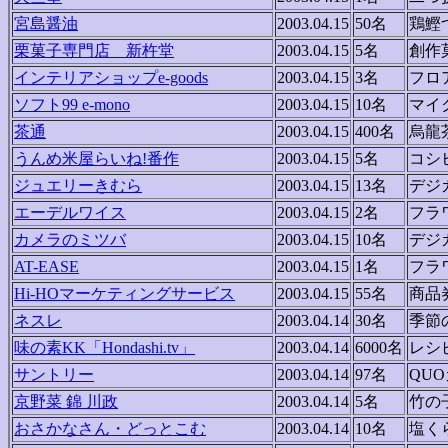
宮島醤油
2003.04.15
50名
鶏鰹
栗菓子専門店 新杵堂
2003.04.15
5名
創作
インテリアショップe-goods
2003.04.15
3名
フロ
ソフト99 e-mono
2003.04.15
10名
マイ
茶通
2003.04.15
400名
烏龍
うんめ米屋らいね!番作
2003.04.15
5名
コシ
ジュエリーきむら
2003.04.15
13名
デジ
エーデルワイス
2003.04.15
2名
フラ
カメラのミツバ
2003.04.15
10名
デジ
AT-EASE
2003.04.15
1名
フラ
Hi-HOマーケティングサービス
2003.04.15
55名
商品
ネスレ
2003.04.14
30名
季節
味の素KK「Hondashi.tv」
2003.04.14
6000名
レシ
サントリー
2003.04.14
97名
QU
京野菜 錦 川政
2003.04.14
5名
竹の
おさかなさん・どっとこむ
2003.04.14
10名
塩く