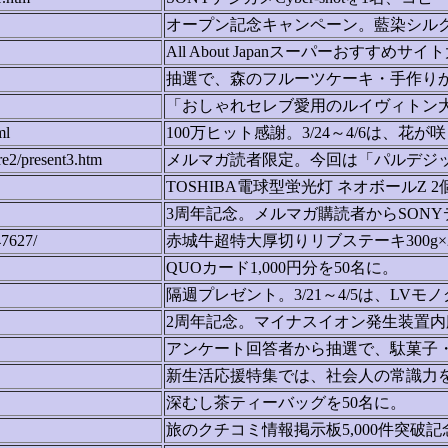
オープン記念キャンペーン。藍染シル
All About Japanスーパーおす
抽選で、森のフルーツケーキ・手作り
「おしゃれセレブ愛用のルイヴィトン大
ml
100万ヒット感謝。3/24～4/6は、花
e2/present3.htm
メルマガ読者限定。今回は「パルデジッ
TOSHIBA電球型蛍光灯 ネオボールZ 2
3周年記念。メルマガ購読者からSONY
47627/
赤城牛超特大厚切りリブステーキ300g×
QUOカード1,000円分を50名に。
隔週プレゼント。3/21～4/5は、
2周年記念。マイナスイオン発生装置内
アンケート回答者から抽選で、駄菓子・う
新生活応援特集では、社会人の常識力を試す
深むし茶ティーバッグを50名に。
旅のクチコミ情報掲示板5,000件突破