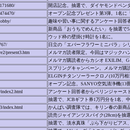
/171680/
開店記念。抽選で、ダイヤモンドペン
/474470/
オープン記念プレゼント第3弾。1名に
hobby/
趣味や習い事に関するアンケート回答者
新商品「おうちでめんたい」を抽選で5
ウッド枠の壁掛け時計を1名に。
767/
日立の「エバーフラワーミニバラ」シ
e2/present3.htm
メルマガ読者限定。今回はマジックハ
メルマガ購読者からカシオ EXILIM、
スプリングキャンペーン。メルマガ購読
ELGINチタンソーラークロノ(10万円相
オープン記念。SANYO空気清浄機(13畳
t/index2.html
アンケート回答者からベリンジャースト
抽選で、JCBギフト券1万円分を1名、
3/index.html
かんぱい調査隊では、キリン春の新商品
読売ジャイアンツスパイク(28cm)を抽
抽選で、淡水真珠「ぶら下がりピアス