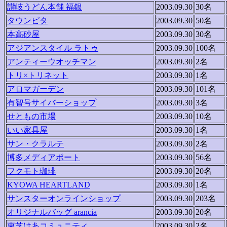
讃岐うどん本舗 福銀
2003.09.30
30名
タウンピタ
2003.09.30
50名
本高砂屋
2003.09.30
30名
アジアンスタイル ラトゥ
2003.09.30
100名
アンティーウオッチマン
2003.09.30
2名
トリ×トリネット
2003.09.30
1名
アロマガーデン
2003.09.30
101名
有智号サイバーショップ
2003.09.30
3名
せともの市場
2003.09.30
10名
いい家具屋
2003.09.30
1名
サン・クラルテ
2003.09.30
2名
博多メディアポート
2003.09.30
56名
フクモト珈琲
2003.09.30
20名
KYOWA HEARTLAND
2003.09.30
1名
サンスターオンラインショップ
2003.09.30
203名
オリジナルバッグ arancia
2003.09.30
20名
東芝けあコミュニティ
2003.09.30
2名