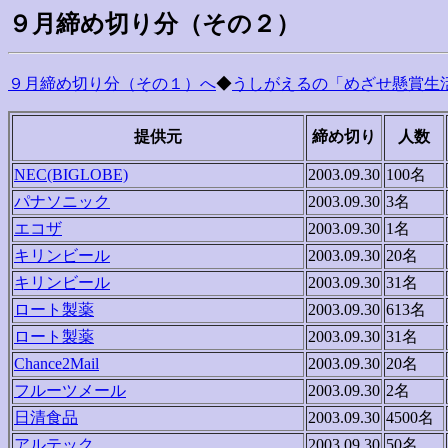
９月締め切り分（その２）
９月締め切り分（その１）へ
◆
うしがえるの「めざせ懸賞生活
提供元
締め切り
人数
NEC(BIGLOBE)
2003.09.30
100名
パナソニック
2003.09.30
3名
エコザ
2003.09.30
1名
キリンビール
2003.09.30
20名
キリンビール
2003.09.30
31名
ロート製薬
2003.09.30
613名
ロート製薬
2003.09.30
31名
Chance2Mail
2003.09.30
20名
フルーツメール
2003.09.30
2名
日清食品
2003.09.30
4500名
アルテック
2003.09.30
50名