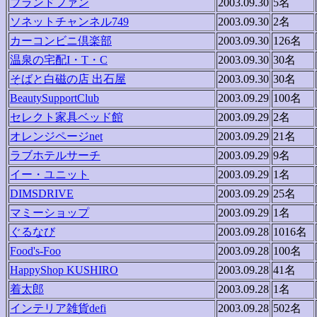
ブランドファン
2003.09.30
5名
ソネットチャンネル749
2003.09.30
2名
カーコンビニ倶楽部
2003.09.30
126名
温泉の宅配I・T・C
2003.09.30
30名
そばと白磁の店 出石屋
2003.09.30
30名
BeautySupportClub
2003.09.29
100名
セレクト家具ベッド館
2003.09.29
2名
オレンジページnet
2003.09.29
21名
ラブホテルサーチ
2003.09.29
9名
イー・ユニット
2003.09.29
1名
DIMSDRIVE
2003.09.29
25名
マミーショップ
2003.09.29
1名
ぐるなび
2003.09.28
1016名
Food's-Foo
2003.09.28
100名
HappyShop KUSHIRO
2003.09.28
41名
着太郎
2003.09.28
1名
インテリア雑貨defi
2003.09.28
502名