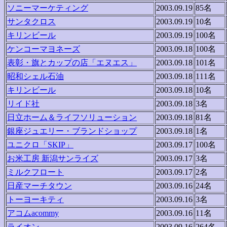
ソニーマーケティング
2003.09.19
85名
サンタクロス
2003.09.19
10名
キリンビール
2003.09.19
100名
ケンコーマヨネーズ
2003.09.18
100名
表彰・旗とカップの店「エヌエス」
2003.09.18
101名
昭和シェル石油
2003.09.18
111名
キリンビール
2003.09.18
10名
リイド社
2003.09.18
3名
日立ホーム＆ライフソリューション
2003.09.18
81名
銀座ジュエリー・ブランドショップ
2003.09.18
1名
ユニクロ「SKIP」
2003.09.17
100名
お米工房 新潟サンライズ
2003.09.17
3名
ミルクフロート
2003.09.17
2名
日産マーチタウン
2003.09.16
24名
トーヨーキティ
2003.09.16
3名
アコムacommy
2003.09.16
11名
ライオン
2003.09.16
264名