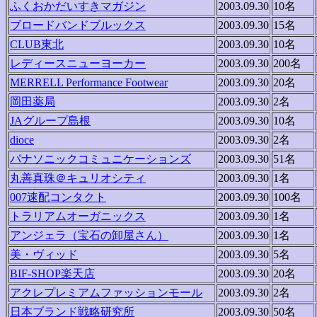
ふくおかだいすきマガジン
2003.09.30
10名
ブロードバンドブルックス
2003.09.30
15名
CLUB東北
2003.09.30
10名
レディースニューヨーカー
2003.09.30
200名
MERRELL Performance Footwear
2003.09.30
20名
岡田薬局
2003.09.30
2名
JAグループ島根
2003.09.30
10名
dioce
2003.09.30
2名
パナソニックコミュニケーションズ
2003.09.30
51名
丸善真珠＠キュリオシティ
2003.09.30
1名
007速配コンタクト
2003.09.30
100名
トラリアムオーガニックス
2003.09.30
1名
アンジェラ（宝石の卸屋さん）
2003.09.30
1名
美・ヴィッド
2003.09.30
5名
BIF-SHOP楽天店
2003.09.30
20名
アクレプレミアムファッションモール
2003.09.30
2名
日本ブランド戦略研究所
2003.09.30
50名