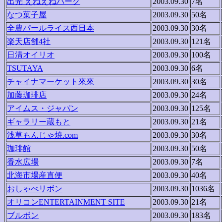
出光 えねえねパーク
2003.09.30
7名
なつ菓子屋
2003.09.30
50名
全農パールライス西日本
2003.09.30
30名
楽天店舗4社
2003.09.30
121名
日清オイリオ
2003.09.30
100名
TSUTAYA
2003.09.30
6名
チャイナマーケット來來
2003.09.30
30名
加藤珈琲店
2003.09.30
24名
アイムス・ジャパン
2003.09.30
125名
ギャラリー蔵もと
2003.09.30
21名
浅草もんじゃ焼.com
2003.09.30
30名
珈琲館
2003.09.30
50名
香水広場
2003.09.30
7名
北海市場産直便
2003.09.30
40名
おしゃべリボン
2003.09.30
1036名
オリコンENTERTAINMENT SITE
2003.09.30
21名
ブルボン
2003.09.30
183名