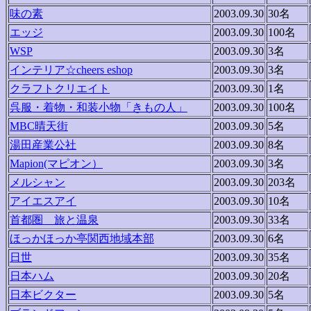
味の素
2003.09.30
30名
エッジ
2003.09.30
100名
WSP
2003.09.30
3名
インテリア☆cheers eshop
2003.09.30
3名
クラフトクリエイト
2003.09.30
1名
呉服・着物・和装小物「きもの人」
2003.09.30
100名
MBC晴天街
2003.09.30
5名
湯田産業公社
2003.09.30
8名
Mapion(マピオン）
2003.09.30
3名
メルシャン
2003.09.30
203名
アイエスアイ
2003.09.30
10名
首都圏 旅と温泉
2003.09.30
33名
ほっかほっか亭関西地域本部
2003.09.30
6名
日世
2003.09.30
35名
日本ハム
2003.09.30
20名
日本ビクター
2003.09.30
5名