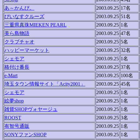
あ～かんび。
2003.09.25
17名
びいなすクルーズ
2003.09.25
51名
三重県真珠MIEKEN PEARL
2003.09.25
1名
美ら島物語
2003.09.25
47名
クラブチャオ
2003.09.25
5名
ハッピーマーケット
2003.09.25
32名
シェモア
2003.09.25
1名
格付け番長
2003.09.25
37名
e-Mart
2003.09.25
100名
埼玉タウン情報サイト「Acity2001」
2003.09.25
45名
シェモア
2003.09.25
1名
絵夢shop
2003.09.25
1名
雑貨SHOPヴォヤージュ
2003.09.25
1名
ROOST
2003.09.25
3名
有智号通販
2003.09.25
1名
SONYファンSHOP
2003.09.25
1名