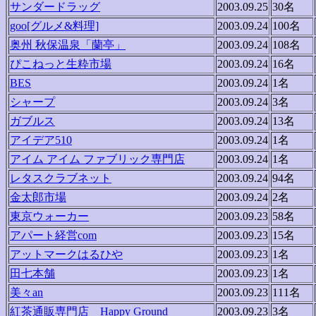
サンダードラッグ
2003.09.25
30名
goo[グルメ&料理]
2003.09.24
100名
奥州 秋保温泉「蘭亭」
2003.09.24
108名
ぴこねっと生粋市場
2003.09.24
16名
BES
2003.09.24
1名
シャープ
2003.09.24
3名
ガブルス
2003.09.24
13名
アイデア510
2003.09.24
1名
アイム アイム ファブリック専門店
2003.09.24
1名
レタスクラブネット
2003.09.24
94名
金太郎市場
2003.09.24
2名
東京ウォーカー
2003.09.23
58名
アパート経営com
2003.09.23
15名
アットマークはるひや
2003.09.23
1名
田七本舗
2003.09.23
1名
美々an
2003.09.23
111名
紅茶通販専門店 Happy Ground
2003.09.23
3名