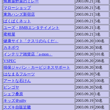
無農薬野菜のミレー
2003.09.21
3名
マローショップ
2003.09.21
5名
東急ハンズ新宿店
2003.09.21
3名
ぱくぱくネット
2003.09.21
5名
ユーズ・BMBエンタテイメント
2003.09.21
1名
蜜柑屋
2003.09.21
3名
健康サイト「クスリのらくだ」
2003.09.20
100名
カネボウ
2003.09.20
30名
インテリア雑貨店「a-mon」
2003.09.20
101名
VSPEC
2003.09.20
208名
損保ジャパン・カービジネスサポート
2003.09.20
30名
はなまるフルーツ
2003.09.20
5名
アートな石けん
2003.09.20
100名
ビンゴヤ
2003.09.20
50名
シェフ桑原
2003.09.20
1名
キッズ＠nifty
2003.09.19
50名
スズキ自販近畿
2003.09.19
200名