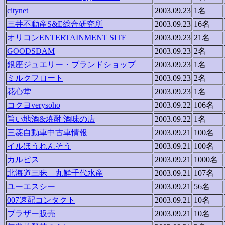
citynet
2003.09.23
1名
三井不動産S&E総合研究所
2003.09.23
16名
オリコンENTERTAINMENT SITE
2003.09.23
21名
GOODSDAM
2003.09.23
2名
銀座ジュエリー・ブランドショップ
2003.09.23
1名
ミルクフロート
2003.09.23
2名
花心堂
2003.09.23
1名
コクヨverysoho
2003.09.22
106名
旨い地酒&焼酎 酒味の店
2003.09.22
1名
三菱自動車中古車情報
2003.09.21
100名
イルほうれんそう
2003.09.21
100名
カルピス
2003.09.21
1000名
北海道三昧 丸鮮千代水産
2003.09.21
107名
ユーエスシー
2003.09.21
56名
007速配コンタクト
2003.09.21
10名
ブラザー販売
2003.09.21
10名