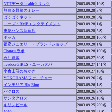
NTTデータ healthクリック
2003.09.28
10名
無農薬野菜のミレー
2003.09.28
3名
ぱくぱくネット
2003.09.28
5名
ユーズ・BMBエンタテイメント
2003.09.28
1名
東急ハンズ新宿店
2003.09.28
5名
ポッカ
2003.09.28
100名
銀座ジュエリー・ブランドショップ
2003.09.28
1名
Chara☆ラボ
2003.09.28
100名
石油連盟
2003.09.27
30名
livedoorGIRLS・ユーカヌバ
2003.09.27
141名
小倉山荘のおかき
2003.09.27
10名
YOKOHAMAファニチャー
2003.09.26
2名
インテリア Big Ring
2003.09.26
1名
パクロス
2003.09.26
3名
サンタクロス
2003.09.26
10名
キリンビール
2003.09.25
200名
5050jp
2003.09.25
43名