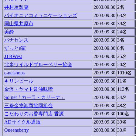
井村屋製菓
2003.09.30
2名
パイオニアコミュニケーションズ
2003.09.30
63名
岡山県井原市
2003.09.30
39名
美酔
2003.09.30
24名
パナセンス
2003.09.30
3名
ずっとe家
2003.09.30
8名
JTBWest
2003.09.30
25名
北米ワイルドブルーベリー協会
2003.09.30
20名
e-netshops
2003.09.30
1010名
キリンビール
2003.09.30
11名
金沢・ヤマト醤油味噌
2003.09.30
113名
So-net「カーラ・カリーナ」
2003.09.30
34名
三条金物卸商協同組合
2003.09.30
48名
こだわりのお香専門店 香源
2003.09.30
100名
ADサイクル通販
2003.09.30
39名
Queensberry
2003.09.30
30名