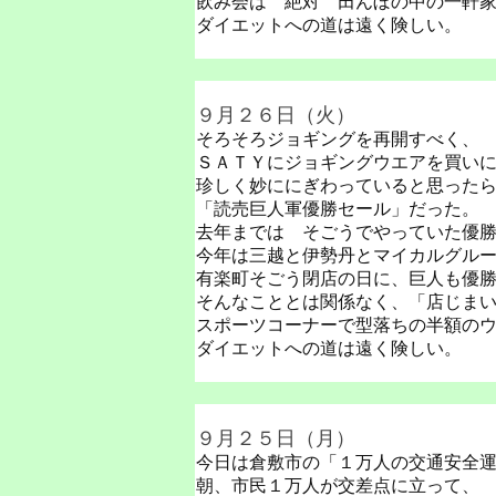
飲み会は 絶対 田んぼの中の一軒
ダイエットへの道は遠く険しい。
９月２６日（火）
そろそろジョギングを再開すべく、
ＳＡＴＹにジョギングウエアを買い
珍しく妙ににぎわっていると思った
「読売巨人軍優勝セール」だった。
去年までは そごうでやっていた優
今年は三越と伊勢丹とマイカルグル
有楽町そごう閉店の日に、巨人も優
そんなこととは関係なく、「店じま
スポーツコーナーで型落ちの半額の
ダイエットへの道は遠く険しい。
９月２５日（月）
今日は倉敷市の「１万人の交通安全
朝、市民１万人が交差点に立って、