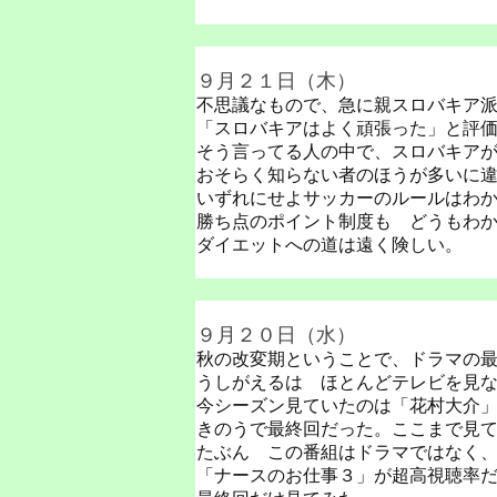
９月２１日（木）
不思議なもので、急に親スロバキア
「スロバキアはよく頑張った」と評
そう言ってる人の中で、スロバキア
おそらく知らない者のほうが多いに
いずれにせよサッカーのルールはわ
勝ち点のポイント制度も どうもわ
ダイエットへの道は遠く険しい。
９月２０日（水）
秋の改変期ということで、ドラマの
うしがえるは ほとんどテレビを見
今シーズン見ていたのは「花村大介
きのうで最終回だった。ここまで見
たぶん この番組はドラマではなく
「ナースのお仕事３」が超高視聴率