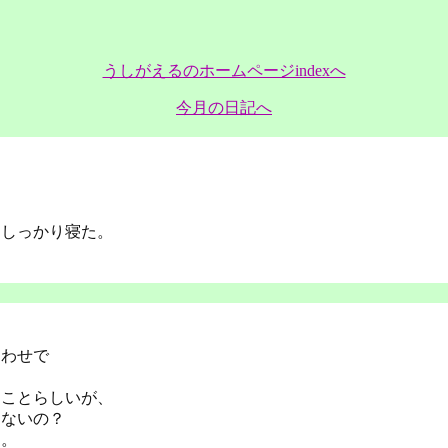
うしがえるのホームページindexへ
今月の日記へ
。
、しっかり寝た。
あわせで
うことらしいが、
ゃないの？
う。