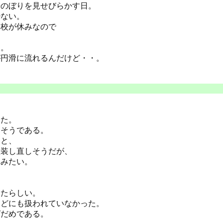
やのぼりを見せびらかす日。
少ない。
学校が休みなので
た。
が円滑に流れるんだけど・・。
いた。
りそうである。
ると、
塗装し直しそうだが、
いみたい。
。
したらしい。
ほどにも扱われていなかった。
ばだめである。