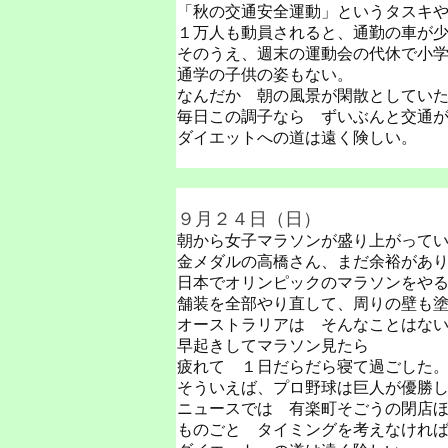
「秋の交通安全運動」というタスキ
１万人も動員されると、通勤の車が
そのうえ、週末の運動会の代休で小
通学の子供の姿もない。
なんだか 朝の風景が閑散としてい
毎日この調子なら ずいぶんと交通
ダイエットへの道は遠く険しい。
９月２４日（日）
朝から女子マラソンが盛り上がって
金メダルの高橋さん、まだ余裕があ
日本でオリンピックのマラソンをや
舗装を全部やり直して、周りの壁も
オーストラリアは そんなことはな
早起きしてマラソン見たら
疲れて １日だらだら寝て過ごした
そういえば、プロ野球は巨人が優勝
ニュースでは 有楽町そごうの閉店
ものごと タイミングを考えなけれ