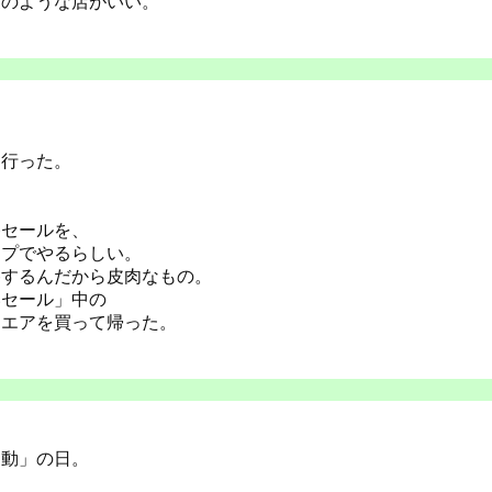
家のような店がいい。
に行った。
ら
勝セールを、
ープでやるらしい。
勝するんだから皮肉なもの。
いセール」中の
ウエアを買って帰った。
運動」の日。