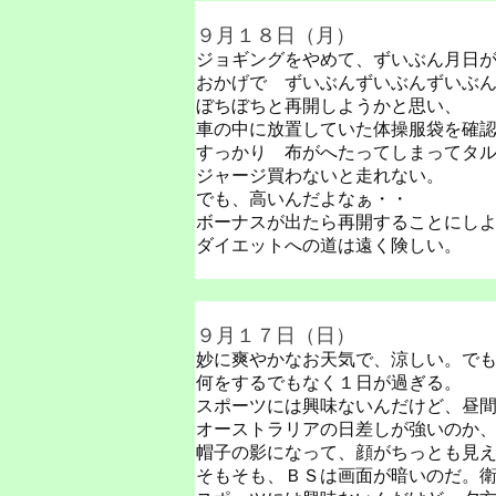
９月１８日（月）
ジョギングをやめて、ずいぶん月日
おかげで ずいぶんずいぶんずいぶ
ぼちぼちと再開しようかと思い、
車の中に放置していた体操服袋を確
すっかり 布がへたってしまってタ
ジャージ買わないと走れない。
でも、高いんだよなぁ・・
ボーナスが出たら再開することにし
ダイエットへの道は遠く険しい。
９月１７日（日）
妙に爽やかなお天気で、涼しい。で
何をするでもなく１日が過ぎる。
スポーツには興味ないんだけど、昼
オーストラリアの日差しが強いのか
帽子の影になって、顔がちっとも見
そもそも、ＢＳは画面が暗いのだ。