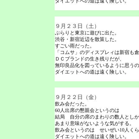
ダイエットへの道は遠く険しい。
９月２３日（土）
ぶらりと東京に遊びに出た。
渋谷・新宿近辺を散策した。
すごい雨だった。
「コムサ」のディスプレィは新宿も
ＤＣブランドの生き残りだが、
無印良品化を図っているように思う
ダイエットへの道は遠く険しい。
９月２２日（金）
飲み会だった。
60人出席の懇親会というのは
結局 自分の席のまわりの数人とし
あまり意味がないような気がする。
飲み会というのは せいぜい10人く
ダイエットへの道は遠く険しい。