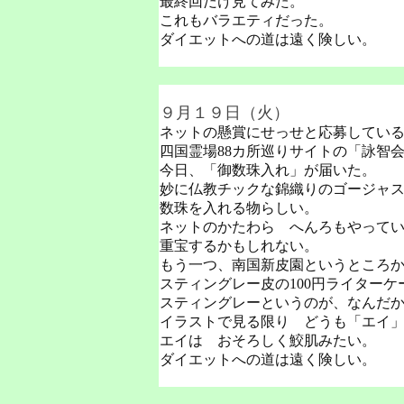
最終回だけ見てみた。
これもバラエティだった。
ダイエットへの道は遠く険しい。
９月１９日（火）
ネットの懸賞にせっせと応募してい
四国霊場88カ所巡りサイトの「詠智
今日、「御数珠入れ」が届いた。
妙に仏教チックな錦織りのゴージャ
数珠を入れる物らしい。
ネットのかたわら へんろもやって
重宝するかもしれない。
もう一つ、南国新皮園というところ
スティングレー皮の100円ライターケ
スティングレーというのが、なんだ
イラストで見る限り どうも「エイ
エイは おそろしく鮫肌みたい。
ダイエットへの道は遠く険しい。