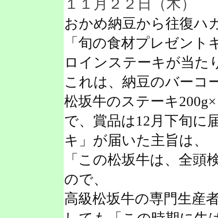
１１月２２日（木）
おかめ納豆から往復ハ
「旬の食材プレゼント
ロインステーキが当た
これは、納豆のバーコ
松坂牛のステーキ200
で、賞品は12月下旬に
キ」が届いた主旨は、
「この松坂牛は、全頭
ので、
高級松坂牛の専門生産