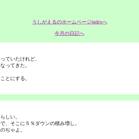
うしがえるのホームページindexへ
今月の日記へ
思っていたけれど、
くなってきた。
ることにする。
るらしい。
ので、そこに５％ダウンの積み増し。
ものぢゃよ。