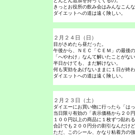
どんどん追加を持ってくるの。
きっとお役所の飲み会はみんなこん
ダイエットへの道は遠く険しい。
２月２４日（日）
目がさめたら昼だった。
午後から、ＮＥＣ「ＣＥＭ」の最後
「へやわけ」なんて解いたことがな
半日かけても、まだ解けない。
何も実効をあげないままに１日が終
ダイエットへの道は遠く険しい。
２月２３日（土）
ダイエーにお買い物に行ったら「は
当日限り有効の「表示価格から２０
１００円以上の商品に１枚ずつ貼れ
合計でも２００円分の割引なんだけ
ただ、このシール、かなり粘着力の