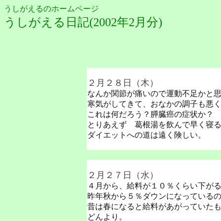
うしがえるのホームページ
うしがえる日記(2002年2月分)
２月２８日（木）
なんか関節が痛いので運動不足かと
寒気がしてきて、おなかの調子も悪
これは何だろう？膵臓癌の症状か？
とりあえず 葛根湯を飲んで早く寝
ダイエットへの道は遠く険しい。
２月２７日（水）
４月から、給料が１０％くらい下が
昨年秋から５％ダウンになっている
昔は春になると給料があがっていた
どんより。