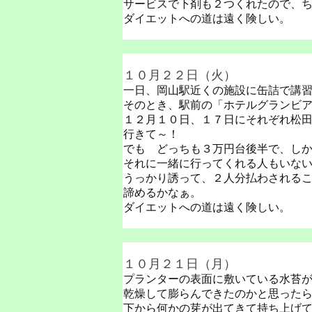
サービスで下剤も２つくれたので、
ダイエットへの道は遠く険しい。
１０月２２日（火）
一日、岡山駅近くの施設に缶詰で講
そのとき、駅前の「ホテルグランビ
１２月１０日、１７日にそれぞれ松
行きて～！
でも どっちも３万円台後半で、し
それに一緒に行ってくれる人もいな
うっかり誘って、２人分払わされる
諦めるかなぁ。
ダイエットへの道は遠く険しい。
１０月２１日（月）
プランターの表面に敷いている水苔
乾燥して膨らんできたのかと思った
下から何かの芽が出てきて持ち上げ