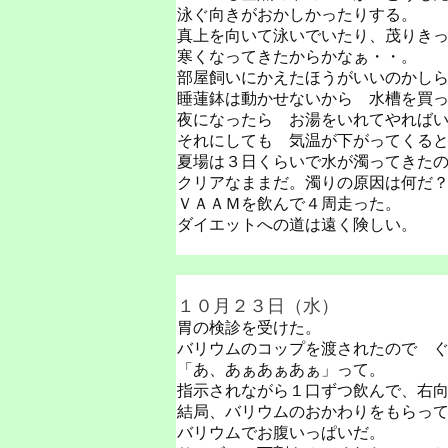
泳ぐ向きがおかしかったりする。
真上を向いて泳いでいたり、茂りき
寒くなってきたからかなぁ・・。
部屋飼いにかえたほうがいいのかし
睡蓮鉢は動かせないから 水槽を買
夜になったら お湯をいれてやれば
それにしても 気温が下がってくる
夏場は３日くらいで水が濁ってきた
クリアなままだ。濁りの原因は何だ
ＶＡＡＭを飲んで４周走った。
ダイエットへの道は遠く険しい。
１０月２３日（水）
胃の検診を受けた。
バリウムのコップを渡されたので 
「あ、あぁあぁあぁ」って。
指示されながら１口ずつ飲んで、右
結局、バリウムのおかわりをもらっ
バリウムでお腹いっぱいだ。