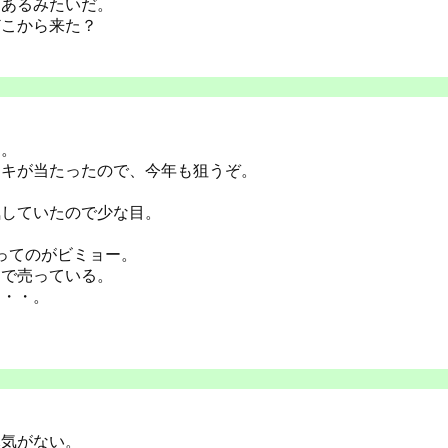
つあるみたいだ。
どこから来た？
た。
ーキが当たったので、今年も狙うぞ。
、
気していたので少な目。
口ってのがビミョー。
8円で売っている。
な・・。
元気がない。