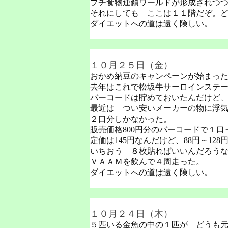
プチ食物連鎖ワールドが形成されつ
それにしても ここは１１階だぞ。
ダイエットへの道は遠く険しい。
１０月２５日（金）
おかめ納豆のキャンペーンが始まっ
去年はこれで松坂牛サーロインステ
バーコードは貯めておいたんだけど
最近は つい安いメーカーの物に浮
２口分しかなかった。
販売価格800円分のバーコードで１
定価は145円なんだけど、88円～12
いちおう ８枚貼ればいいんだろう
ＶＡＡＭを飲んで４周走った。
ダイエットへの道は遠く険しい。
１０月２４日（木）
５匹いる金魚の中の１匹が どうも