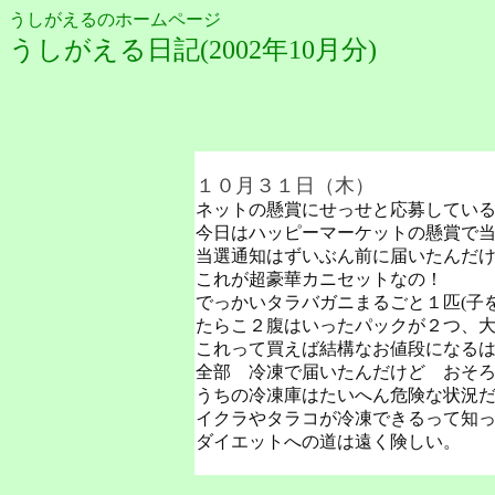
うしがえるのホームページ
うしがえる日記(2002年10月分)
１０月３１日（木）
ネットの懸賞にせっせと応募してい
今日はハッピーマーケットの懸賞で
当選通知はずいぶん前に届いたんだ
これが超豪華カニセットなの！
でっかいタラバガニまるごと１匹(子
たらこ２腹はいったパックが２つ、
これって買えば結構なお値段になる
全部 冷凍で届いたんだけど おそ
うちの冷凍庫はたいへん危険な状況
イクラやタラコが冷凍できるって知
ダイエットへの道は遠く険しい。