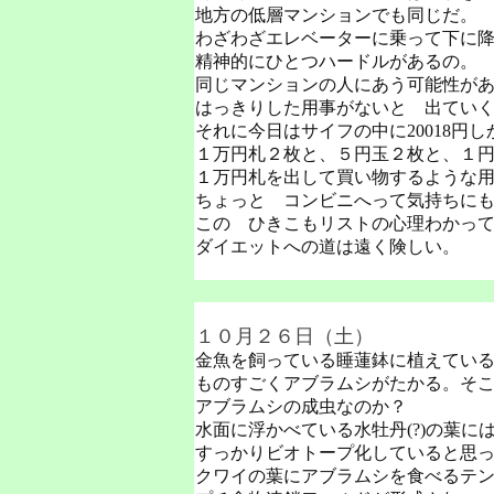
地方の低層マンションでも同じだ。
わざわざエレベーターに乗って下に
精神的にひとつハードルがあるの。
同じマンションの人にあう可能性が
はっきりした用事がないと 出てい
それに今日はサイフの中に20018円
１万円札２枚と、５円玉２枚と、１
１万円札を出して買い物するような
ちょっと コンビニへって気持ちに
この ひきこもリストの心理わかっ
ダイエットへの道は遠く険しい。
１０月２６日（土）
金魚を飼っている睡蓮鉢に植えてい
ものすごくアブラムシがたかる。そ
アブラムシの成虫なのか？
水面に浮かべている水牡丹(?)の葉
すっかりビオトープ化していると思
クワイの葉にアブラムシを食べるテ