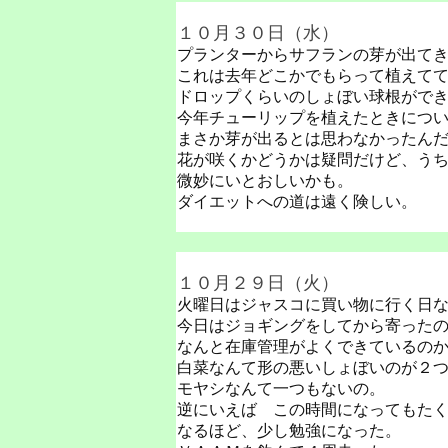
１０月３０日（水）
プランターからサフランの芽が出て
これは去年どこかでもらって植えて
ドロップくらいのしょぼい球根がで
今年チューリップを植えたときにつ
まさか芽が出るとは思わなかったん
花が咲くかどうかは疑問だけど、う
微妙にいとおしいかも。
ダイエットへの道は遠く険しい。
１０月２９日（火）
火曜日はジャスコに買い物に行く日
今日はジョギングをしてから寄った
なんと在庫管理がよくできているの
白菜なんて形の悪いしょぼいのが２
モヤシなんて一つもないの。
逆にいえば この時間になってもた
なるほど、少し勉強になった。