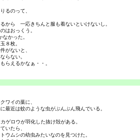
降りるのって、
あるから 一応きちんと服も着ないといけないし。
くのはおっくう。
しかなかった。
円玉８枚。
用件がないと、
もならない。
てもらえるかなぁ・・。
るクワイの葉に、
こに最近は蚊のような虫がぶんぶん飛んでいる。
にはカゲロウが羽化した抜け殻がある。
っていたら、
ントウムシの幼虫みたいなのを見つけた。