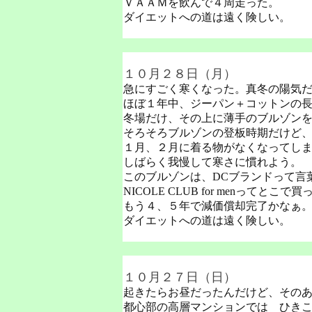
ＶＡＡＭを飲んで４周走った。
ダイエットへの道は遠く険しい。
１０月２８日（月）
急にすごく寒くなった。真冬の陽気
ほぼ１年中、ジーパン＋コットンの
冬場だけ、その上に薄手のブルゾン
そろそろブルゾンの登板時期だけど
１月、２月に着る物がなくなってし
しばらく我慢して寒さに慣れよう。
このブルゾンは、DCブランドって言
NICOLE CLUB for menって
もう４、５年で減価償却完了かなぁ。1
ダイエットへの道は遠く険しい。
１０月２７日（日）
起きたらお昼だったんだけど、その
都心部の高層マンションでは ひき