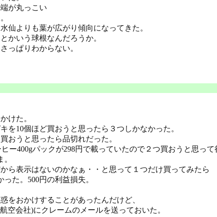
先端が丸っこい
る。
、水仙よりも葉が広がり傾向になってきた。
んとかいう球根なんだろうか。
、さっぱりわからない。
出かけた。
キを10個ほど買おうと思ったら３つしかなかった。
を買おうと思ったら品切れだった。
ヒー400gパックが298円で載っていたので２つ買おうと思っ
ま。
だから表示はないのかなぁ・・と思って１つだけ買ってみたら
かった。500円の利益損失。
迷惑をおかけすることがあったんだけど、
(航空会社)にクレームのメールを送っておいた。