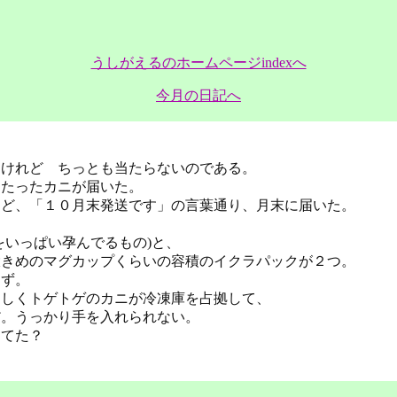
うしがえるのホームページindexへ
今月の日記へ
るけれど ちっとも当たらないのである。
当たったカニが届いた。
けど、「１０月末発送です」の言葉通り、月末に届いた。
をいっぱい孕んでるもの)と、
大きめのマグカップくらいの容積のイクラパックが２つ。
はず。
ろしくトゲトゲのカニが冷凍庫を占拠して、
だ。うっかり手を入れられない。
ってた？