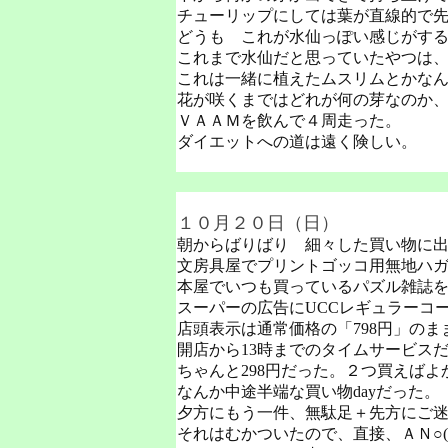
チューリップにしては葉が直線的で
どうも これが水仙っぽい感じがす
これまで水仙だと思っていたやつは
これは一緒に植えたムスリムとかな
花が咲くまではどれが何の芽なのか
ＶＡＡＭを飲んで４周走った。
ダイエットへの道は遠く険しい。
１０月２０日（日）
朝からばりばり 細々した買い物に
文房具屋でプリントゴッコ用無地ハガ
本屋でいつも買っているパズル雑誌
スーパーの広告にUCCレギュラーコー
店頭表示は通常価格の「798円」のま
開店から13時までのタイムサービス
ちゃんと298円だった。２つ買えばよ
なんか中途半端な買い物dayだった。
夕方にもう一件、無駄足＋先方にご
それはむかついたので、直接、ＡＮ○