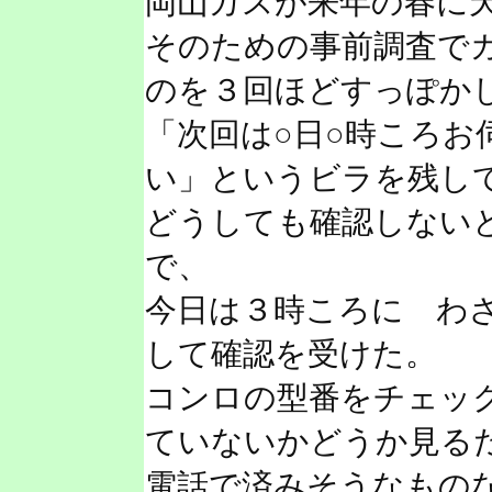
岡山ガスが来年の春に
そのための事前調査で
のを３回ほどすっぽか
「次回は○日○時ころお
い」というビラを残し
どうしても確認しない
で、
今日は３時ころに わ
して確認を受けた。
コンロの型番をチェッ
ていないかどうか見る
電話で済みそうなもの