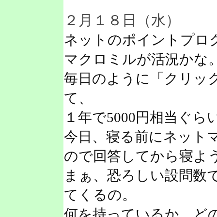
２月１８日（水）
ネットのポイントプロ
マクロミルが活況かな
毎日のように「クリッ
て、
１年で5000円相当ぐ
今日、寝る前にネット
ので回答してから寝よ
まぁ、恐ろしい設問数
てくるの。
何を持っているか、ど