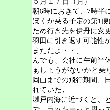
５月１７日（月）
朝6時におきて、7時半
ぼくが乗る予定の第1便(
ため行き先を伊丹に変
羽田に引き返す可能性
まただよ・・。
んでも、会社に午前半
ぁしょうがないかと乗
岡山までの飛行期間、
れていた。
瀬戸内海に近づくと、
で、ラッキーっと思っ