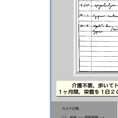
カルテ記載
7.5 発熱（-）呼吸困難（＋