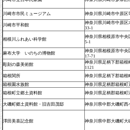
川崎市市民ミュージアム
神奈川県川崎市中原区等
神奈川県川崎市中原区
川崎市平和館
33-1
神奈川県相模原市中央区
相模川ふれあい科学館
5-1
神奈川県相模原市中央区
麻布大学 いのちの博物館
17-71
神奈川県足柄下郡箱根
彫刻の森美術館
1121
箱根関所
神奈川県足柄下郡箱根
箱根園水族館
神奈川県足柄郡箱根町元
箱根町立郷土資料館
神奈川県足柄郡箱根町湯
大磯町郷土資料館・旧吉田茂邸
神奈川県中郡大磯町西小磯
澤田美喜記念館
神奈川県中郡大磯町大磯