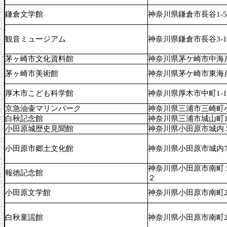
鎌倉文学館
神奈川県鎌倉市長谷1-5
観音ミュージアム
神奈川県鎌倉市長谷3-11
茅ヶ崎市文化資料館
神奈川県茅ケ崎市中海岸2
茅ヶ崎市美術館
神奈川県茅ケ崎市東海岸北
厚木市こども科学館
神奈川県厚木市中町1-1
京急油壷マリンパーク
神奈川県三浦市三崎町小
白秋記念館
神奈川県三浦市城山町1
小田原城歴史見聞館
神奈川県小田原市城内
小田原市郷土文化館
神奈川県小田原市城内7
神奈川県小田原市南町
報徳記念館
２
小田原文学館
神奈川県小田原市南町2-
白秋童謡館
神奈川県小田原市南町2-