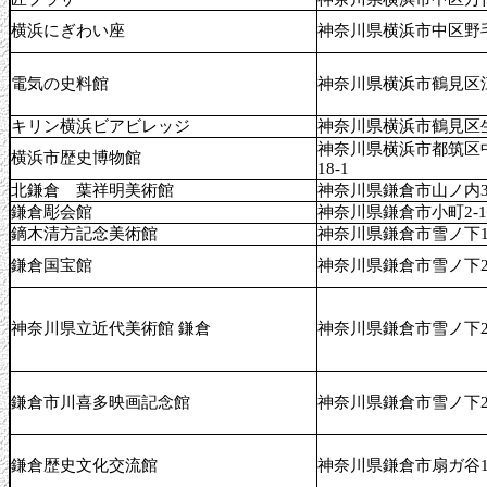
横浜にぎわい座
神奈川県横浜市中区野毛町
電気の史料館
神奈川県横浜市鶴見区江
キリン横浜ビアビレッジ
神奈川県横浜市鶴見区生麦
神奈川県横浜市都筑区中
横浜市歴史博物館
18-1
北鎌倉 葉祥明美術館
神奈川県鎌倉市山ノ内31
鎌倉彫会館
神奈川県鎌倉市小町2-15
鏑木清方記念美術館
神奈川県鎌倉市雪ノ下1-5
鎌倉国宝館
神奈川県鎌倉市雪ノ下2-
神奈川県立近代美術館 鎌倉
神奈川県鎌倉市雪ノ下2-1
鎌倉市川喜多映画記念館
神奈川県鎌倉市雪ノ下2-2
鎌倉歴史文化交流館
神奈川県鎌倉市扇ガ谷1-