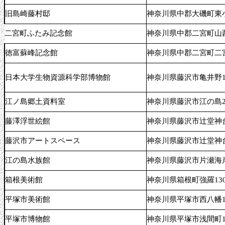
旧島崎藤村邸
神奈川県中郡大磯町東小
二宮町ふたみ記念館
神奈川県中郡二宮町山西1
徳富蘇峰記念館
神奈川県中郡二宮町二宮
日本大学生物資源科学部博物館
神奈川県藤沢市亀井野18
江ノ島郷土資料室
神奈川県藤沢市江の島2-3
藤澤浮世絵館
神奈川県藤沢市辻堂神台2
藤沢市アートスペース
神奈川県藤沢市辻堂神台2
江の島水族館
神奈川県藤沢市片瀬海岸2
箱根美術館
神奈川県箱根町強羅130
平塚市美術館
神奈川県平塚市西八幡1-
平塚市博物館
神奈川県平塚市浅間町12