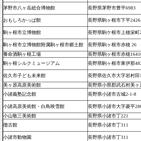
茅野市八ヶ岳総合博物館
長野県茅野市豊平6983
おもしろかっぱ館
長野県駒ヶ根市下平2426-
駒ヶ根市立博物館
長野県駒ケ根市上穂栄町23
駒ヶ根市立博物館附属駒ヶ根市郷土館
長野県駒ヶ根市赤穂 26
養命酒駒ヶ根工場
長野県駒ヶ根市赤穂1641
駒ヶ根シルクミュージアム
長野県駒ヶ根市東伊那48
佐久市子ども未来館
長野県佐久市大字岩村田19
美ヶ原高原美術館
長野県小県郡武石村美ヶ
小諸義塾記念館
長野県小諸市古城2-1-8
小諸高原美術館・白鳥映雪館
長野県小諸市大字菱平280
小山敬三美術館
長野県小諸市丁221
徴古館
長野県小諸市丁311
小諸市動物園
長野県小諸市丁311