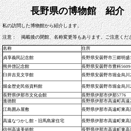
長野県の博物館 紹介
私の訪問した博物館から紹介します。
注意： 掲載後の閉館、名称変更等もあります。ご注意くだ
名称
住所
貞享義民記念館
長野県安曇野市三郷明盛3
熊井啓記念館
長野県安曇野市豊科5609-
臼井吉見文学館
長野県安曇野市堀金烏川2
堀金歴史民俗資料館
長野県安曇野市堀金烏川27
長野県伊那市文化会館
長野県伊那市伊那5776
進徳館
長野県伊那市高遠町高遠2
江島囲み屋敷
長野県伊那市高遠町東高
高遠なつかし館・旧馬島家住宅
長野県伊那市高遠町東高遠
信州高遠美術館
長野県伊那市高遠町東高遠