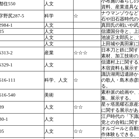
小布施の暮らしの
住550
人文
資料、産業道具な
ナウマンゾウなど
尻287-5
科学
☆
石や旧石器時代の
84-1
人文
真田氏の戦いや武
5
人文
信濃国分寺と、上
人文
池波正太郎氏と、
人文
上田城や真田家に
日本刀と鉄に関す
13-2
産業
☆☆☆
素材、加工技術の
信濃村上に関する
29-1
人文
木宿資料も展示す
諏訪湖周辺遺跡か
6-111
科学、人文
☆
の歌人・島木赤彦
る。
素朴派の絵画や、
6-540
美術
集、展示する。
星ヶ塔黒曜石原産
9
人文
☆☆
に関する展示があ
江戸時代の「下諏
0-1
人文
党との合戦に関す
オルゴールと自動
5
人文
☆☆
作体験もできる。