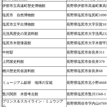
伊那市立高遠町歴史博物館
長野県伊那市高遠町東高遠
塩尻市 自然博物館
長野県塩尻市塩尻町1090
塩尻市立平出博物館
長野県塩尻市大字宗賀101
元洗馬歴史の里資料館
長野県塩尻市大字洗馬232
塩尻市木曽漆器館
長野県塩尻市大字木曽平沢23
中村邸
長野県塩尻市奈良井311
上問屋史料館
長野県塩尻市奈良井379
楢川歴史民俗資料館
長野県塩尻市奈良井68
ミュージアム鉱研 地球の宝箱
長野県塩尻市北小野4668
贄川関所 木曽考古館
長野県塩尻市贄川1568-1
プリンス＆スカイライン・ミュウジア
長野県岡谷市字内山4769-
ム