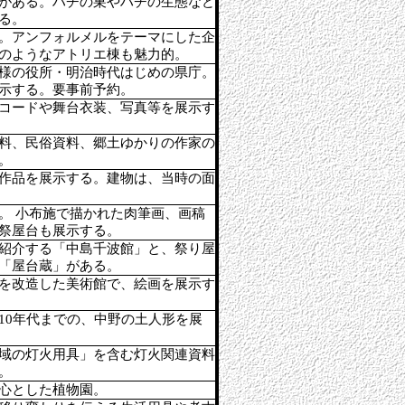
がある。ハチの巣やハチの生態など
る。
。アンフォルメルをテーマにした企
のようなアトリエ棟も魅力的。
様の役所・明治時代はじめの県庁。
示する。要事前予約。
コードや舞台衣装、写真等を展示す
料、民俗資料、郷土ゆかりの作家の
。
作品を展示する。建物は、当時の面
。 小布施で描かれた肉筆画、画稿
祭屋台も展示する。
紹介する「中島千波館」と、祭り屋
「屋台蔵」がある。
を改造した美術館で、絵画を展示す
10年代までの、中野の土人形を展
域の灯火用具」を含む灯火関連資料
。
心とした植物園。