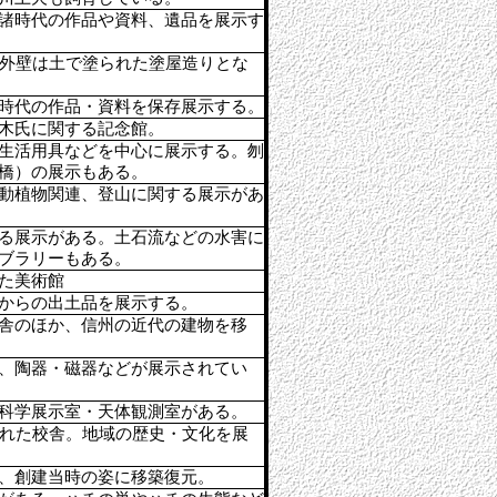
諸時代の作品や資料、遺品を展示す
。外壁は土で塗られた塗屋造りとな
時代の作品・資料を保存展示する。
木氏に関する記念館。
生活用具などを中心に展示する。刎
橋）の展示もある。
動植物関連、登山に関する展示があ
る展示がある。土石流などの水害に
ブラリーもある。
た美術館
からの出土品を展示する。
舎のほか、信州の近代の建物を移
、陶器・磁器などが展示されてい
科学展示室・天体観測室がある。
られた校舎。地域の歴史・文化を展
、創建当時の姿に移築復元。