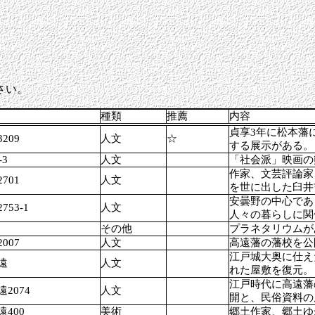
さい。
種類
推薦
内容
貞享3年に松本藩
209
人文
☆
する展示がある。
3
人文
「社会派」映画の
作家、文芸評論家
701
人文
を世に出した臼井
安曇野の中心であ
53-1
人文
人々の暮らしに関
その他
プラネタリウムが
007
人文
高遠藩の藩校を公
江戸城大奥に仕え
遠
人文
れた屋敷を復元。
江戸時代に高遠藩
2074
人文
開と、民俗資料の
400
美術
郷土作家、郷土ゆ