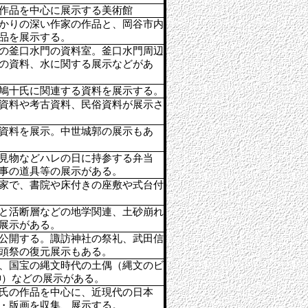
作品を中心に展示する美術館
かりの深い作家の作品と、岡谷市内
品を展示する。
の釜口水門の資料室。釜口水門周辺
の資料、水に関する展示などがあ
鳩十氏に関連する資料を展示する。
資料や考古資料、民俗資料が展示さ
資料を展示。中世城郭の展示もあ
見物などハレの日に持参する弁当
事の道具等の展示がある。
家で、書院や床付きの座敷や式台付
と活断層などの地学関連、土砂崩れ
展示がある。
公開する。諏訪神社の祭礼、武田信
頭祭の復元展示もある。
、国宝の縄文時代の土偶（縄文のビ
神）などの展示がある。
氏の作品を中心に、近現代の日本
・版画を収集、展示する。