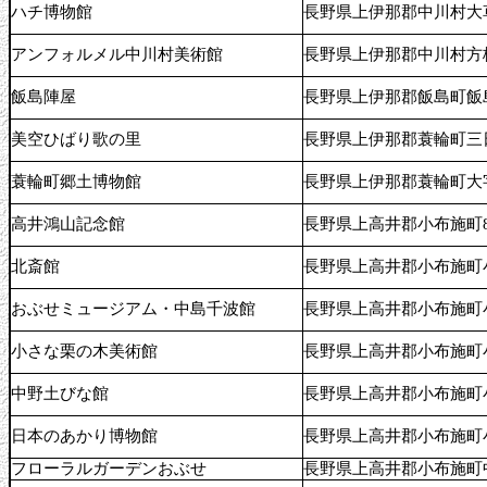
ハチ博物館
長野県上伊那郡中川村大草
アンフォルメル中川村美術館
長野県上伊那郡中川村方桐
飯島陣屋
長野県上伊那郡飯島町飯島2
美空ひばり歌の里
長野県上伊那郡蓑輪町三日
蓑輪町郷土博物館
長野県上伊那郡蓑輪町大字中
高井鴻山記念館
長野県上高井郡小布施町80
北斎館
長野県上高井郡小布施町小
おぶせミュージアム・中島千波館
長野県上高井郡小布施町小
小さな栗の木美術館
長野県上高井郡小布施町小
中野土びな館
長野県上高井郡小布施町小
日本のあかり博物館
長野県上高井郡小布施町小
フローラルガーデンおぶせ
長野県上高井郡小布施町中松