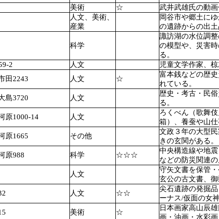
美術
☆
武井武雄氏の動画
人文、美術、
岡谷市や郷土にゆ
産業
の遺跡からの出土
諏訪湖の水位調整
科学
の模型や、災害時
る。
9-2
人文
児童文学作家、椋
富本銭などの歴史
田2243
人文
☆
れている。
歴史・考古・民俗
島3720
人文
る。
ろくべん（歌舞伎
1000-14
人文
箱）、養蚕や山仕
文政３年の大型民
原1665
その他
きの玄関がある。
中央構造線や地震
原988
科学
☆☆☆
などの防災関連の
守矢文書を保管・
人文
玄公の古文書、御
尖石遺跡の発掘品
32
人文
☆☆
ーナス/仮面の女
日本画家高山辰雄
15
美術
☆
画・油画・水彩画