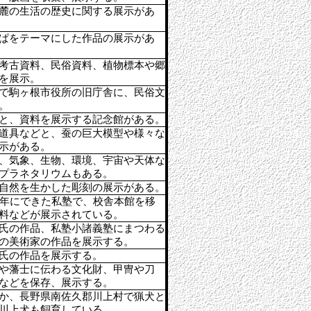
麓の生活の歴史に関する展示があ
ぱをテーマにした作品の展示があ
考古資料、民俗資料、植物標本や郷
を展示。
で駒ヶ根市役所の旧庁舎に、民俗文
。
と、資料を展示する記念館がある。
道具などと、蚕の巨大模型や様々な
示がある。
、気象、生物、環境、宇宙や天体な
プラネタリウムもある。
自然を生かした彫刻の展示がある。
6年にできた私塾で、校舎本館を移
料などが展示されている。
氏の作品、私塾小諸義塾にまつわる
の美術家の作品を展示する。
氏の作品を展示する。
や藩士に伝わる文化財、甲冑や刀
などを保存、展示する。
か、長野県南佐久郡川上村で猟犬と
川上犬も飼育している。