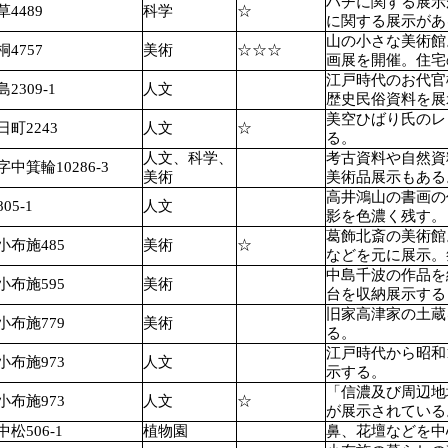
ハチに関する展示
4489
科学
☆
に関する展示があ
山の小さな美術館
4757
美術
☆☆☆
画展を開催。住宅
江戸時代のお代官
309-1
人文
歴史民俗資料を展
美空ひばり氏のレ
町2243
人文
☆
る。
人文、科学、
考古資料や自然資
箕輪10286-3
美術
美術品展示もある
高井鴻山の書画の
5-1
人文
影を色濃く残す。
葛飾北斎の美術館
布施485
美術
☆
などを元に展示。
中島千波の作品を
布施595
美術
台を収納展示する
旧家高津家の土蔵
布施779
美術
る。
江戸時代から昭和
布施973
人文
示する。
「信濃及び周辺地
布施973
人文
☆
が展示されている
506-1
植物園
鼻、花壇などを中