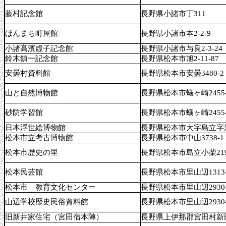
藤村記念館
長野県小諸市丁311
ほんまち町屋館
長野県小諸市本2-2-9
小諸高濱虚子記念館
長野県小諸市与良2-3-24
鈴木鎮一記念館
長野県松本市旭2-11-87
安曇村資料館
長野県松本市安曇3480-2
山と自然博物館
長野県松本市蟻ヶ崎2455-
砂防学習館
長野県松本市蟻ヶ崎2455-
日本浮世絵博物館
長野県松本市大字島立字新切
松本市立考古博物館
長野県松本市中山3738-1
松本市歴史の里
長野県松本市島立小柴219
松本民芸館
長野県松本市里山辺1313-
松本市 教育文化センター
長野県松本市里山辺2930-
山辺学校歴史民俗資料館
長野県松本市里山辺2930-
旧新井家住宅（宮田宿本陣）
長野県上伊那郡宮田村新田1