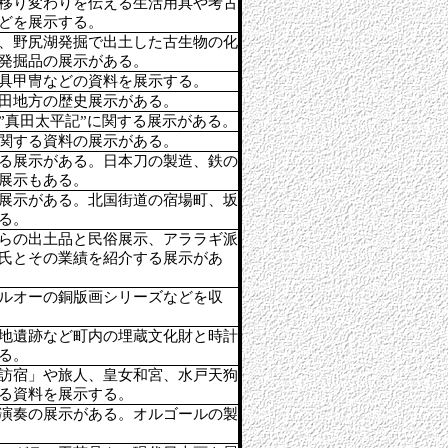
移り変わりを伝える生活用具や考古
どを展示する。
、野尻湖発掘で出土した古生物の化
発掘品の展示がある。
具甲冑などの資料を展示する。
田地方の歴史展示がある。
”真田太平記”に関する展示がある。
関する資料の展示がある。
る展示がある。日本刀の製造、鉄の
展示もある。
展示がある。北国街道の宿場町、坂
る。
らの出土品と民俗展示、アララギ派
氏とその業績を紹介する展示があ
ルオーの銅版画シリーズなどを収
地遺跡など町内の埋蔵文化財と時計
る。
訪宿」や旅人、皇女和宮、水戸天狗
る資料を展示する。
演奏の展示がある。オルゴールの製