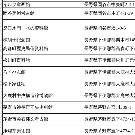
イルフ童画館
長野県岡谷市中央町2-2-1
岡谷美術考古館
長野県岡谷市本町4-1-39
釜口水門 水の資料館
長野県岡谷市湊1-9-5
椋鳩十記念館
長野県下伊那郡喬木村145
高森町歴史民俗資料館
長野県下伊那郡高森町下市
松川町資料館
長野県下伊那郡松川町元大
ろくべん館
長野県下伊那郡大鹿村大河原
松下家住宅
長野県下伊那郡大鹿村大河
大鹿村中央構造線博物館
長野県下伊那郡大鹿村大河
茅野市神長官守矢史料館
長野県茅野市宮川389-1
茅野市尖石縄文考古館
長野県茅野市豊平4734-1
康燿堂美術館
長野県茅野市豊平4734-2