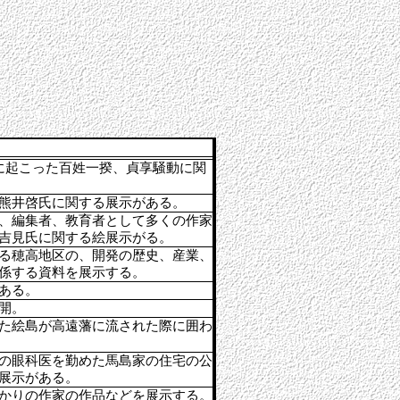
に起こった百姓一揆、貞享騒動に関
熊井啓氏に関する展示がある。
、編集者、教育者として多くの作家
吉見氏に関する絵展示がる。
る穂高地区の、開発の歴史、産業、
係する資料を展示する。
ある。
開。
た絵島が高遠藩に流された際に囲わ
の眼科医を勤めた馬島家の住宅の公
展示がある。
かりの作家の作品などを展示する。