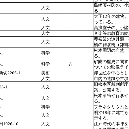
島崎藤村氏の、小
人文
る。
大正12年の建物
人文
っている。
人文
高濱虚子の、小諸
人文
音楽等の教育の鈴
養蚕業の道具類、
人文
橋の雑炊橋（雑司
松本周辺の自然、
1
科学
る。
砂防の歴史に関す
1
科学
☆
ついての映像ライ
2206-1
美術
浮世絵を中心とし
人文
市内の遺跡や古墳
旧松本区裁判所庁
6-1
人文
築、公開する。
松本箪笥や行李や
1
人文
る。
1
科学
プラネタリウムと
明治18年に建て
1
人文
示する。
926-10
人文
江戸時代の本陣を