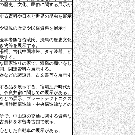
の歴史、文化、民俗に関する展示が
する資料や日本と世界の昆虫を展示
や塩尻の歴史や民俗資料を展示す
医学者熊谷岱蔵氏、洗馬の歴史文化
き物等を展示する。
湯桶、古代中国堆朱、タイ漆器、ビ
示する。
な民家造りの家で、漆櫛の商いをし
開、関連資料を展示する。
器などの諸道具、古文書等を展示す
する品を展示する。宿場江戸時代か
、奈良井宿に関しての展示がある。
などの展示、プレートテクトニクス
魚川静岡構造線・中央構造線などの
所で、中山道の交通に関する資料な
古資料を木曽考古館で展示。
心とした自動車の展示がある。