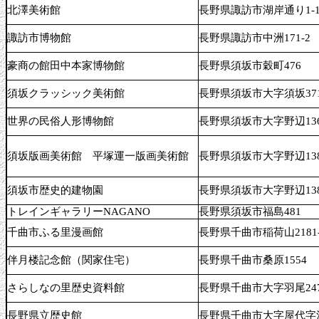
北澤美術館
長野県諏訪市湖岸通り1-13
諏訪市博物館
長野県諏訪市中洲171-2
豪商の館田中本家博物館
長野県須坂市穀町476
須坂クラッシック美術館
長野県須坂市大字須坂371
世界の民俗人形博物館
長野県須坂市大字野辺136
須坂版画美術館 平塚運一版画美術館
長野県須坂市大字野辺138
須坂市歴史的建物園
長野県須坂市大字野辺138
トレインギャラリーNAGANO
長野県須坂市福島481
千曲市ふる里漫画館
長野県千曲市稲荷山2181-
伴月楼記念館（関家住宅）
長野県千曲市桑原1554
さらしなの里歴史資料館
長野県千曲市大字羽尾247
長野県立歴史館
長野県千曲市大字屋代字清水