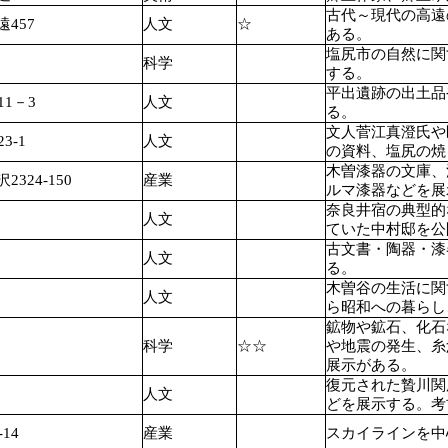
古代～現代の高遠
457
人文
☆
ある。
塩尻市の自然に関
科学
する。
平出遺跡の出土品
1－3
人文
る。
文人菅江真澄氏や
3-1
人文
の資料、塩尻の焼
木曽漆器の文庫、
24-150
産業
ルマ漆器などを展
奈良井宿の典型的
人文
ていた中村邸を公
古文書・陶器・漆
人文
る。
木曽谷の生活に関
人文
ら昭和への暮らし
鉱物や鉱石、化石
科学
☆☆
や地震の発生、糸
展示がある。
復元された贄川関
人文
どを展示する。考
14
産業
スカイラインを中