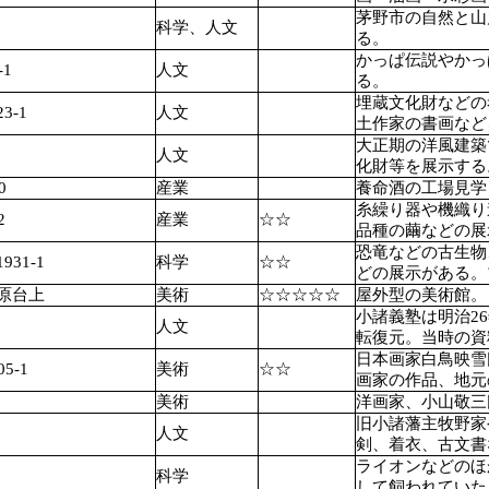
茅野市の自然と山
科学、人文
る。
かっぱ伝説やかっ
1
人文
る。
埋蔵文化財などの
-1
人文
土作家の書画など
大正期の洋風建築
人文
化財等を展示する
0
産業
養命酒の工場見学
糸繰り器や機織り
2
産業
☆☆
品種の繭などの展
恐竜などの古生物
31-1
科学
☆☆
どの展示がある。
原台上
美術
☆☆☆☆☆
屋外型の美術館。
小諸義塾は明治2
人文
転復元。当時の資
日本画家白鳥映雪
5-1
美術
☆☆
画家の作品、地元
美術
洋画家、小山敬三
旧小諸藩主牧野家
人文
剣、着衣、古文書
ライオンなどのほ
科学
して飼われていた