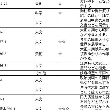
ガレやドームなど
-28
美術
☆
示する。
御柱祭や御神渡り
科学
☆
紹介のほか、縄文
豪農田中家の屋敷
人文
文書などを展示す
大正末期から昭和
-6
人文
などを展示する。
各地の民俗人形な
7-1
人文
☆☆
世界を展示する。
大正末期以降の創
6-8
美術
☆
須坂ゆかりの作家
がある。
江戸時代の武士、
6-8
人文
屋門などを復元、
その他
鉄道模型の車両の
政治漫画の近藤日
1
人文
机などを展示する
戸時代末期に建て
人文
として建てられた
円光房遺跡から発
-1
人文
石器などを展示す
長野の古代から近
260-1
人文
☆☆☆