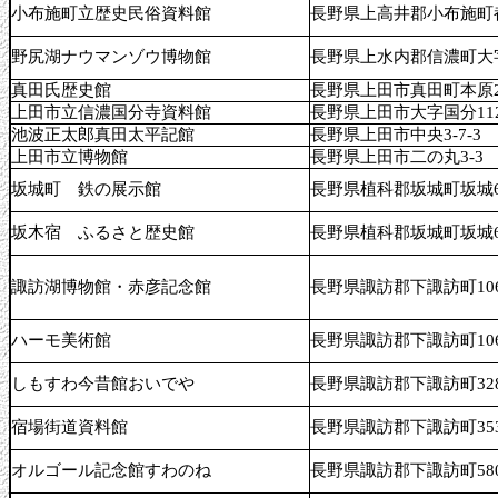
小布施町立歴史民俗資料館
長野県上高井郡小布施町都
野尻湖ナウマンゾウ博物館
長野県上水内郡信濃町大字野
真田氏歴史館
長野県上田市真田町本原29
上田市立信濃国分寺資料館
長野県上田市大字国分112
池波正太郎真田太平記館
長野県上田市中央3-7-3
上田市立博物館
長野県上田市二の丸3-3
坂城町 鉄の展示館
長野県植科郡坂城町坂城63
坂木宿 ふるさと歴史館
長野県植科郡坂城町坂城63
諏訪湖博物館・赤彦記念館
長野県諏訪郡下諏訪町1061
ハーモ美術館
長野県諏訪郡下諏訪町1061
しもすわ今昔館おいでや
長野県諏訪郡下諏訪町328
宿場街道資料館
長野県諏訪郡下諏訪町353
オルゴール記念館すわのね
長野県諏訪郡下諏訪町580