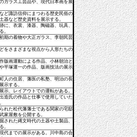
のガラス工芸品や、現代日本画を展
など諏訪信仰にまつわる歴史民俗の
土器など歴史資料を展示する。
跡に、衣裳、漆器、陶磁器、玩具、
る。
初期の着物や大正ガラス、李朝民芸
どをさまざまな視点から人形たちの
作版画運動による作品、小林朝治と
や平塚運一の作品、版画技法の展示
町人の住居、藩医の私塾、明治の長
展示する。
展示、レイアウトでの運転がある。
出造氏の作品と仕事で使用していた
。
られた松代藩藩士である関家の宅邸
武家屋敷を公開する。
掘された縄文時代の土器や土製品、
る。
現代までの展示がある。川中島の合