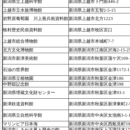
新潟県立上越科学館
新潟県上越市下門前446-2
上越市立水族博物館
新潟県上越市五智2-5-15
岩野原葡萄園 川上善兵衛資料館
新潟県上越市北方1223
牧村歴史民俗資料館
新潟県上越市牧区宮口
上越市総合博物館
新潟県上越市本城町7-7
北方文化博物館
新潟県新潟市江南区沢海2-15-2
新潟市新津美術館
新潟県新潟市秋葉区蒲ケ沢109-
石油の世界館
新潟県新潟市秋葉区金津1172-1
新潟県立植物園
新潟県新潟市秋葉区金津186
中野邸記念館
新潟県新潟市秋葉区金津598
新潟県埋蔵文化財センター
新潟県新潟市秋葉区金津93-1
新津鉄道資料館
新潟県新潟市秋葉区新津東町2-5
新潟県立自然科学館
新潟県新潟市中央区女池南3-1-
マリンピア日本海
新潟県新潟市中央区西船見町5932
新潟市しろね大凧と歴史の館
新潟県新潟市南区上下諏訪木177