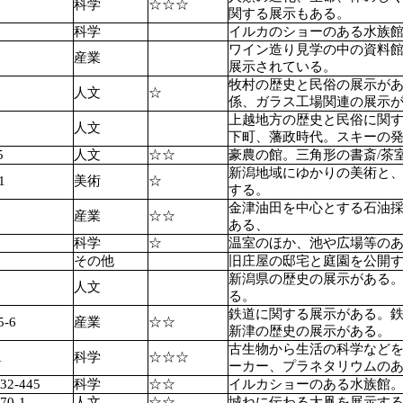
科学
☆☆☆
関する展示もある。
科学
イルカのショーのある水族
ワイン造り見学の中の資料
産業
展示されている。
牧村の歴史と民俗の展示が
人文
☆
係、ガラス工場関連の展示
上越地方の歴史と民俗に関
人文
下町、藩政時代。スキーの
5
人文
☆☆
豪農の館。三角形の書斎/茶
新潟地域にゆかりの美術と、
1
美術
☆
する。
金津油田を中心とする石油
産業
☆☆
ある、
科学
☆
温室のほか、池や広場等の
その他
旧庄屋の邸宅と庭園を公開
新潟県の歴史の展示がある
人文
る。
鉄道に関する展示がある。
-6
産業
☆☆
新津の歴史の展示がある。
古生物から生活の科学など
1
科学
☆☆☆
ーカー、プラネタリウムの
-445
科学
☆☆
イルカショーのある水族館
0-1
人文
☆☆
城ねに伝わる大凧を展示す