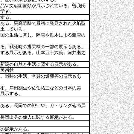
遺品や文献図書類が展示されている。曽我氏
医学者。
開する。
がある。馬高遺跡で最初に発見された火焔型
出土している。
雪国の生活に関し、除雪や雁木による豪雪の
ある。戦死時の搭乗機の一部の展示もある。
関する展示がある。山本五十六氏、河井継之
、新潟の自然と生活に関する展示がある。
た美術館
る。戦時の生活、空襲の爆弾等の展示もあ
美術、岸田劉生や佐伯祐三などの日本の美
、展示する。
がある。長岡での戦いや、ガトリング砲の展
、長岡出身の偉人に関する展示がある。
等の展示がある。