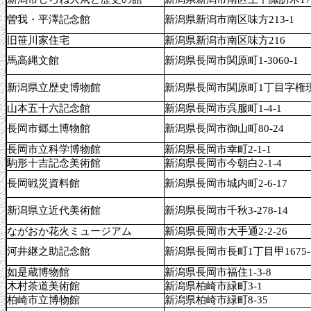
曽我・平澤記念館
新潟県新潟市南区味方213-1
旧笹川家住宅
新潟県新潟市南区味方216
馬高縄文館
新潟県長岡市関原町1-3060-1
新潟県立歴史博物館
新潟県長岡市関原町1丁目字権現堂
山本五十六記念館
新潟県長岡市呉服町1-4-1
長岡市郷土博物館
新潟県長岡市御山町80-24
長岡市立科学博物館
新潟県長岡市幸町2-1-1
駒形十吉記念美術館
新潟県長岡市今朝白2-1-4
長岡戦災資料館
新潟県長岡市城内町2-6-17
新潟県立近代美術館
新潟県長岡市千秋3-278-14
ながおか花火ミュージアム
新潟県長岡市大手通2-2-26
河井継之助記念館
新潟県長岡市長町1丁目甲1675-
如是蔵博物館
新潟県長岡市福住1-3-8
木村茶道美術館
新潟県柏崎市緑町3-1
柏崎市立博物館
新潟県柏崎市緑町8-35