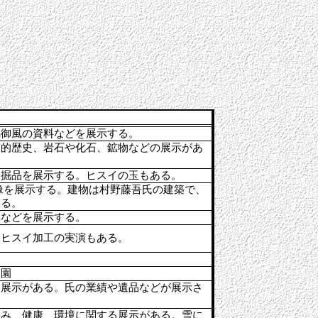
馬御風の資料などを展示する。
質的歴史、岩石や化石、鉱物などの展示があ
発掘品を展示する。ヒスイの玉もある。
像を展示する。建物は村野藤吾氏の建築で、
いる。
具などを展示する。
。ヒスイ加工の実演もある。
庭園
る展示がある。氏の業績や遺品などが展示さ
くみ、健康、環境に関する展示がある。雪に