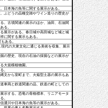
館。日本海の魚等に関する展示がある。
館。ぶどうの品種交雑やワイン造りの歴史が
ある。古墳関連の展示のほか、油田、石油関
がある。
する展示がある。春日城や高田城など城と城
発祥に関する展示もある。
室もある。
.現代の大衆文化に通じる美術を収集、展示
採掘の歴史、現在の石油の採掘などの展示が
ある大規模植物園。
する。
。縄文から室町まで、火焔型土器の展示もあ
鉄道車両と鉄道関連の品、鉄道の町としての
を展示する。恐竜の骨格標本、リニアモータ
ある。
。信濃川や日本海の魚等の展示がある。
る。世界の凧も多数展示する、