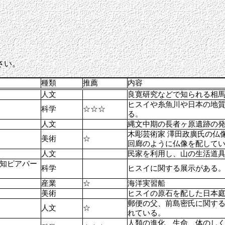
さい。
種類
推薦
内容
人文
良寛研究などで知られる相
ヒスイや糸魚川や日本の地
科学
☆☆☆
る。
人文
縄文中期の長者ヶ原遺跡の
木彫芸術家 澤田政廣氏の仏
美術
☆
回廊のように仏像を配して
人文
民家を利用し、山の生活道
知ピアパー
科学
ヒスイに関する展示がある
産業
☆
海洋実習船
美術
ヒスイの原石を配した日本
郵便の父、前島密氏に関す
人文
☆
れている。
人類の進化、生命、体のし