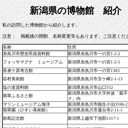
新潟県の博物館 紹介
私の訪問した博物館から紹介します。
注意： 掲載後の閉館、名称変更等もあります。ご注意くだ
名称
住所
糸魚川市歴史民俗資料館
新潟県糸魚川市一の宮1-2-2
フォッサマグナ ミュージアム
新潟県糸魚川市一の宮1-2-5
長者ケ原考古館
新潟県糸魚川市一の宮1383
谷村美術館
新潟県糸魚川市京ケ峰2-1-13
塩の道資料館
新潟県糸魚川市山口552
新潟県糸魚川市大字外波「親不
翡翠ふるさと館
ク」内
マリンミュージアム海洋
新潟県糸魚川市能生小泊3596-2
翡翠園（ひすい美術館）
新潟県糸魚川市蓮台寺2-11-1
前島記念館
新潟県上越市下池部1317-1