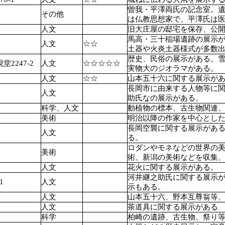
曽我・平澤両氏の記念室。
その他
は仏教思想家で、平澤氏は
人文
旧大庄屋の邸宅を保存、公
馬高・三十稲場遺跡の展示
人文
☆☆
土器や火炎土器様式が多数
歴史、民俗の展示がある。
2247-2
人文
☆☆☆☆☆
実物大のジオラマがある。
人文
☆☆
山本五十六に関する展示が
長岡市に由来する人物等に
人文
助氏なの展示がある。
科学、人文
動植物の標本、古生物関連
美術
明治以降の作家を中心とし
長岡空襲に関する展示があ
人文
る。
ロダンやモネなどの世界の
美術
術、新潟の美術などを収集
人文
花火に関する展示がある。
河井継之助氏に関する展示
1
人文
示もある。
人文
山本五十六、野本互尊翁等
人文
茶道具に関する展示がある
科学
柏崎の遺跡、古生物、祭り