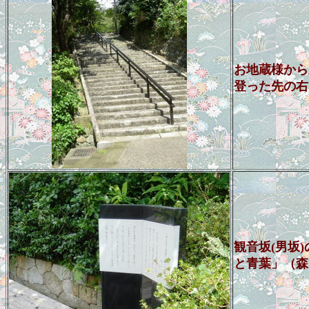
お地蔵様から
登った先の右
観音坂(男坂
と青葉」（森