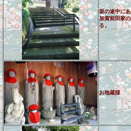
坂の途中にあ
加賀前田家の
る。
お地蔵様