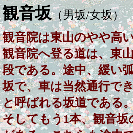
観音坂
（男坂/女坂）
観音院は東山のやや高
観音院へ登る道は、東
段である。途中、緩い
坂で、車は当然通行で
と呼ばれる坂道である
そしてもう1本、観音坂