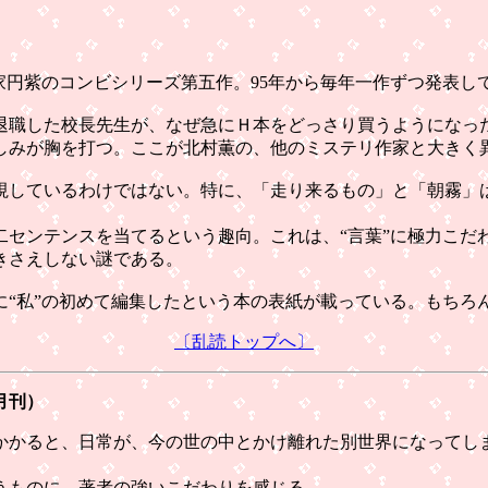
家円紫のコンビシリーズ第五作。95年から毎年一作ずつ発表し
職した校長先生が、なぜ急にＨ本をどっさり買うようになっ
みが胸を打つ。ここが北村薫の、他のミステリ作家と大きく
しているわけではない。特に、「走り来るもの」と「朝霧」
センテンスを当てるという趣向。これは、“言葉”に極力こだ
きさえしない謎である。
“私”の初めて編集したという本の表紙が載っている。もちろ
〔乱読トップへ〕
月刊）
かると、日常が、今の世の中とかけ離れた別世界になってし
うものに、著者の強いこだわりを感じる。