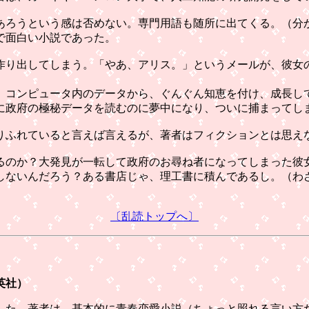
ろうという感は否めない。専門用語も随所に出てくる。（分
で面白い小説であった。
り出してしまう。「やあ、アリス。」というメールが、彼女
コンピュータ内のデータから、ぐんぐん知恵を付け、成長し
政府の極秘データを読むのに夢中になり、ついに捕まってし
ふれていると言えば言えるが、著者はフィクションとは思え
のか？大発見が一転して政府のお尋ね者になってしまった彼
ないんだろう？ある書店じゃ、理工書に積んであるし。（わ
〔乱読トップへ〕
英社）
た。著者は、基本的に青春恋愛小説（ちょっと照れる言い方