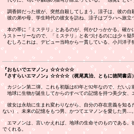
調香師だった彼が、突然自殺してしまう。涼子は、彼の自殺
彼の弟や母、学生時代の彼女を訪ね、涼子はプラハへ旅立つ
本の帯に「ミステリ」とあるのが、何かひっかかる。確かに
うストーリーなので、「ミステリ」と名づけるのには少々疑
むしろこれは、デビュー当時から一貫している、小川洋子
『おもいでエマノン』☆☆☆☆☆
『さすらいエマノン』
☆☆☆☆（梶尾真治、ともに徳間書店
カジシン第二弾。これも初版は83年と92年なので、だいぶ
地球に生物が誕生してからのすべての記憶を持つ美少女、
彼女は永劫に生まれ変わりながら、自分の存在意義を知るた
ない）、未来の記憶をもつ男、かつてエマノンを愛した男…
エマノンは、言いかえれば、地球の生命そのものである。彼
でくれる。