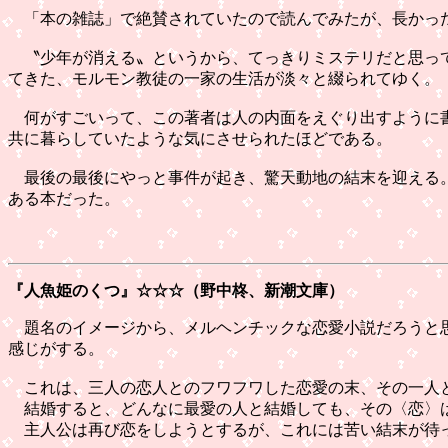
「本の雑誌」で絶賛されていたので読んでみたが、長かった
〝少年が消える〟というから、てっきりミステリだと思って
てきた、モルモン教徒の一家の生活が淡々と綴られてゆく。
何がすごいって、この著者は人の内面をえぐり出すように書
共に暮らしていたような気にさせられたほどである。
最後の最後にやっと事件が起き、驚天動地の結末を迎える。
ある本だった。
『人魚姫のくつ』
☆☆☆（野中柊、新潮文庫）
題名のイメージから、メルヘンチックな恋愛小説だろうと思
感じがする。
これは、三人の恋人とのフワフワした恋愛の末、その一人
結婚すると、どんなに最愛の人と結婚しても、その〈恋〉は
主人公は再び恋をしようとするが、これには苦い結末が待っ