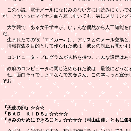
この小説、電子メールになじみのない方には読みにくいであ
が、そういったマイナス面を差し引いても、実にスリリング
大学院で、ある女子学生が、ひょんな偶然から人工知能を作
だ。
生まれたての彼〝エドガー〟は、アリスとのメール交換と、
情報探査を目的として作られた彼は、彼女の制止も聞かずに
コンピュータ・プログラムが人格を持つ。こんな設定はあり
政府のコンピュータに閉じ込められた彼は、最後にどうなる
ね、面白そうでしょ？なんで文春さん、この本もっと宣伝し
ぞお！
『天使の卵』☆☆☆
『ＢＡＤ ＫＩＤＳ』☆☆☆☆
『きみのためにできること』
☆☆☆☆（村山由佳、ともに集
今月は、Ｋ嬢のおすすめ、村山由佳にチャレンジしてみまし