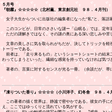
５月号
『朝霧』
☆☆☆☆☆（北村薫、東京創元社 ９８．４月刊）
女子大生からついに出版社の編集者になった“私”と、落語
このコンビが、日常のささいな謎ー「山眠る」では、定年退
ただの謎解きではなく、その謎の奥にある深い悲しみや苦し
文章の美しさに気を取られがちだが、決してトリックを軽視
トーリーである。
前者は、「走り来るもの」というショートショートの結末二
わってしまうといった、繊細な感覚を持っていなければ気づ
著者の、言葉に対するセンスが光る一冊。（余談だが、帯に
『凍りついた香り』
☆☆☆☆（小川洋子、幻冬舎 ９８．４
この著者の描く世界は、静謐で密やかである。彼女の手にか
え、ここではゆっくりと流れている気がする。
代りに、匂いや触感の描写が際立っている。〝感覚〟とい