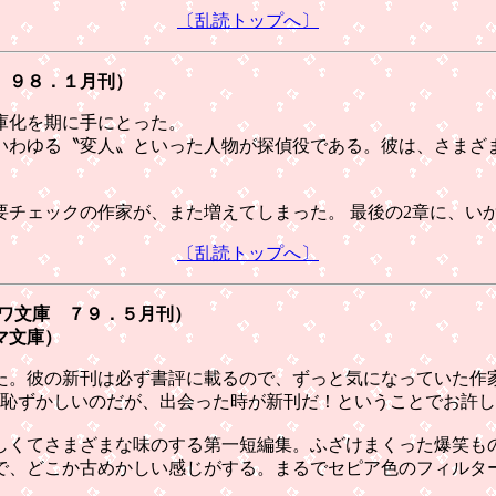
〔乱読トップへ〕
 ９８．１月刊）
庫化を期に手にとった。
わゆる〝変人〟といった人物が探偵役である。彼は、さまざ
チェックの作家が、また増えてしまった。 最後の2章に、い
〔乱読トップへ〕
カワ文庫 ７９．５月刊）
マ文庫）
。彼の新刊は必ず書評に載るので、ずっと気になっていた作
恥ずかしいのだが、出会った時が新刊だ！ということでお許し
くてさまざまな味のする第一短編集。ふざけまくった爆笑も
、どこか古めかしい感じがする。まるでセピア色のフィルタ