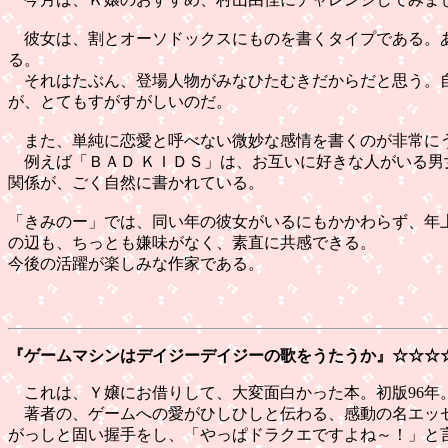
彼女は、割とオーソドックスにものを書くタイプである。あ
る。
それはたぶん、登場人物がみなひたむきだからだと思う。自
が、とてもすがすがしいのだ。
また、単純に恋愛と呼べない微妙な感情を書くのが非常に
例えば「ＢＡＤ ＫＩＤＳ」は、お互いに好きな人がいる男
関係が、ごく自然に書かれている。
「きみのー」では、同い年の彼女がいるにもかかわらず、年
の辺も、ちっとも嫌味がなく、素直に共感できる。
今後の活躍が楽しみな作家である。
『ゲームマシンはデイジーデイジーの歌をうたうか』
☆☆☆
これは、Ｙ嬢にお借りして、大変面白かった本。初版96年
著者の、ゲームへの愛がひしひしと伝わる、感動の名エッセ
がっしと固い握手をし、「やっぱドラクエですよね～！」と