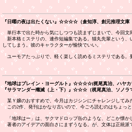
『日曜の夜は出たくない』
☆☆☆☆（倉知淳、創元推理文庫
単行本で出た時から気にしつつも読まずじまいで、今回文
新本格ミステリの、連作短編集である。猫丸先輩という、い
してしまう。彼のキャラクターが愉快でいい。
ユーモアたっぷりで、軽く楽しく読めるミステリである。要
『地球はプレイン・ヨーグルト』
☆☆☆☆(梶尾真治、ハヤ
『サラマンダー殲滅（上・下）』
☆☆☆（梶尾真治、ソノラ
某Ｙ嬢のおすすめで、今月はカジシンにチャレンジしてみた
この2作、発刊はかなり古いので、今ごろ読むのはちょっと
「地球はー」は、サクマドロップ缶のような、どこか懐かし
著者のアイデアの面白さにまずうなる。が、文体は正統派で