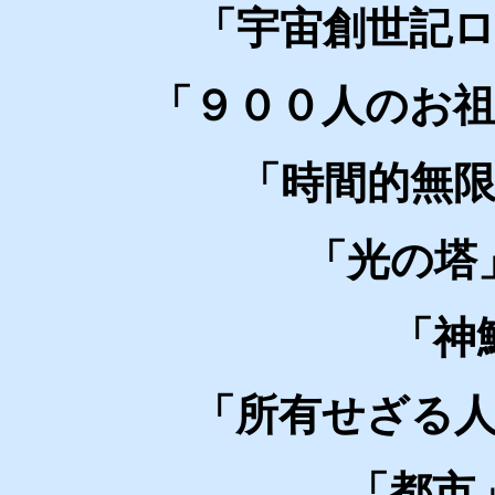
「宇宙創世記
「９００人のお
「時間的無
「光の塔
「神
「所有せざる
「都市