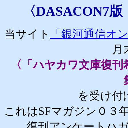
〈DASACON7
当サイト
「銀河通信オ
月
〈「ハヤカワ文庫復刊
を受け付
これはSFマガジン０３
復刊アンケートハ