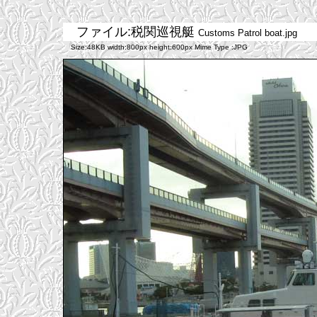
ファイル:税関巡視艇
Customs Patrol boat.jpg
Size:48KB width:800px height:600px Mime Type :JPG