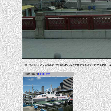
神戸税関すぐ近くの税関巡視艇係留地。水上警察や海上保安庁の巡視艇は、ま
晴天の日の
税関巡視艇