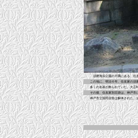
須磨海浜公園の片隅にある、住友本
この地に、明治６年、住友家の須磨住
多くの名画が飾られていた。大正時代
その後、住友家別荘跡は、神戸市に寄
神戸市立国民宿舎は解体された。須磨