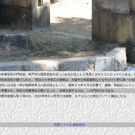
家別荘の門柱跡。神戸市立国民宿舎の近くにあるがほとんど見落とされそうにひっそりとある。(
友別荘が建てられた。 明治３６年竣工の新館は、大阪中之島図書館などを手がけた野口孫一が設
には付近一帯が関西財界人の別荘地となった。 昭和２０年６月の空襲で、建物、美術品コレクシ
贈され、現在の須磨海浜公園となった。 名残を残すものは、この門柱のみである。
水族園も取り壊され、2023年秋から民営の水族館、ホテルなどの複合リゾート施設になる。
写真ファイル 総合目次