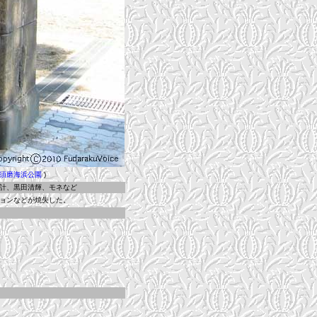
須磨海浜公園
)
計、黒田清輝、モネなど
ョンなどが焼失した。