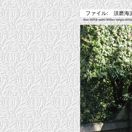
ファイル: 須磨海
Size:92KB width:800px height:600p